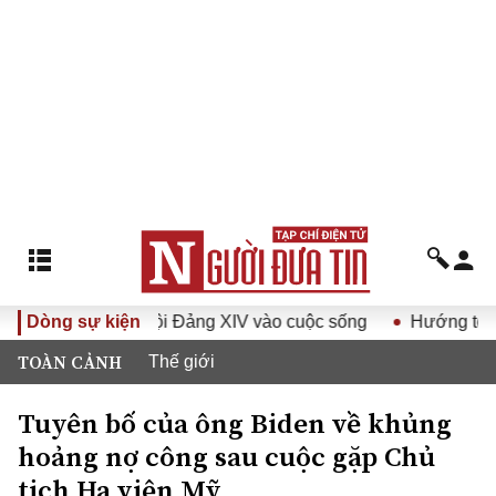
ị quyết Đại hội Đảng XIV vào cuộc sống
Dòng sự kiện
Hướng tới Đại hộ
TOÀN CẢNH
Thế giới
Tuyên bố của ông Biden về khủng
hoảng nợ công sau cuộc gặp Chủ
tịch Hạ viện Mỹ