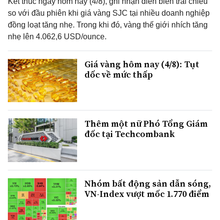
Kết thúc ngày hôm nay (4/8), ghi nhận diễn biến trái chiều
so với đầu phiên khi giá vàng SJC tại nhiều doanh nghiệp
đồng loạt tăng nhẹ. Trong khi đó, vàng thế giới nhích tăng
nhẹ lên 4.062,6 USD/ounce.
Giá vàng hôm nay (4/8): Tụt
dốc về mức thấp
Thêm một nữ Phó Tổng Giám
đốc tại Techcombank
Nhóm bất động sản dẫn sóng,
VN-Index vượt mốc 1.770 điểm