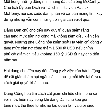
Một trong những đồng minh hàng đầu của ông McCarthy,
Chủ tịch Ủy ban Dịch vụ Tài chính Hạ viện Patrick
McHenry, nói các cuộc đàm phán về cơ bản mang tính xây
dựng nhưng vẫn còn những trở ngại cần vượt qua.
Đảng Dân chủ cho đến nay duy trì quan điểm rằng
cần tăng mức trần nợ công mà không kèm điều kiện tiên
quyết. Nhưng phe Cộng hòa kiểm soát Hạ viện chỉ đồng ý
tăng mức trần nợ công thêm 1.500 tỷ USD nếu chính
phủ cắt giảm chi tiêu khoảng 150 tỷ USD từ nay cho đến
năm sau.
Hai đảng cho đến nay đều đồng ý về việc cần hành động
để cắt giảm thâm hụt ngân sách, nhưng mỗi bên lại đưa ra
cách giải quyết khác nhau.
Đảng Cộng hòa tìm cách cắt giảm chi tiêu chính phủ so
với mức hiện nay trong khi đảng Dân chủ kêu gọi
tăng mức thu thuế từ những tập đoàn lớn và giới siêu