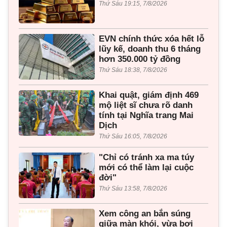
Thứ Sáu 19:15, 7/8/2026
EVN chính thức xóa hết lỗ
lũy kế, doanh thu 6 tháng
hơn 350.000 tỷ đồng
Thứ Sáu 18:38, 7/8/2026
Khai quật, giám định 469
mộ liệt sĩ chưa rõ danh
tính tại Nghĩa trang Mai
Dịch
Thứ Sáu 16:05, 7/8/2026
"Chỉ có tránh xa ma túy
mới có thể làm lại cuộc
đời"
Thứ Sáu 13:58, 7/8/2026
Xem công an bắn súng
giữa màn khói, vừa bơi