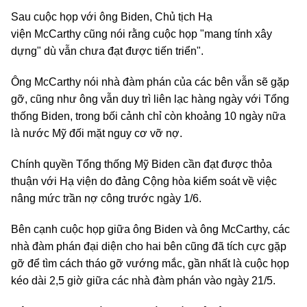
Sau cuộc họp với ông Biden, Chủ tịch Hạ
viện McCarthy cũng nói rằng cuộc họp "mang tính xây
dựng" dù vẫn chưa đạt được tiến triển".
Ông McCarthy nói nhà đàm phán của các bên vẫn sẽ gặp
gỡ, cũng như ông vẫn duy trì liên lạc hàng ngày với Tổng
thống Biden, trong bối cảnh chỉ còn khoảng 10 ngày nữa
là nước Mỹ đối mặt nguy cơ vỡ nợ.
Chính quyền Tổng thống Mỹ Biden cần đạt được thỏa
thuận với Hạ viện do đảng Cộng hòa kiểm soát về việc
nâng mức trần nợ công trước ngày 1/6.
Bên cạnh cuộc họp giữa ông Biden và ông McCarthy, các
nhà đàm phán đại diện cho hai bên cũng đã tích cực gặp
gỡ để tìm cách tháo gỡ vướng mắc, gần nhất là cuộc họp
kéo dài 2,5 giờ giữa các nhà đàm phán vào ngày 21/5.