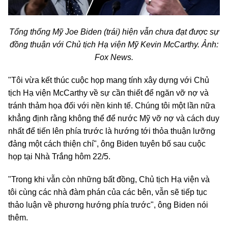
Tổng thống Mỹ Joe Biden (trái) hiện vẫn chưa đạt được sự
đồng thuận với Chủ tịch Hạ viện Mỹ Kevin McCarthy. Ảnh:
Fox News.
"Tôi vừa kết thúc cuộc họp mang tính xây dựng với Chủ
tịch Hạ viện McCarthy về sự cần thiết để ngăn vỡ nợ và
tránh thảm họa đối với nền kinh tế. Chúng tôi một lần nữa
khẳng định rằng không thể để nước Mỹ vỡ nợ và cách duy
nhất để tiến lên phía trước là hướng tới thỏa thuận lưỡng
đảng một cách thiện chí", ông Biden tuyên bố sau cuộc
họp tại Nhà Trắng hôm 22/5.
"Trong khi vẫn còn những bất đồng, Chủ tịch Hạ viện và
tôi cùng các nhà đàm phán của các bên, vẫn sẽ tiếp tục
thảo luận về phương hướng phía trước", ông Biden nói
thêm.