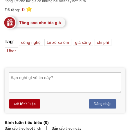
động lực cho tác giả có những bài viết hay hơn nữa.
0
Đã tặng:
Tặng sao cho tác giả
Tag:
công nghệ
tài xế xe ôm
giá xăng
chi phí
Uber
Gửi bình luận
Đăng nhập
Bình luận tiêu biểu (
0
)
|
Sắp xếp theo lượt thích
Sắp xếp theo ngày