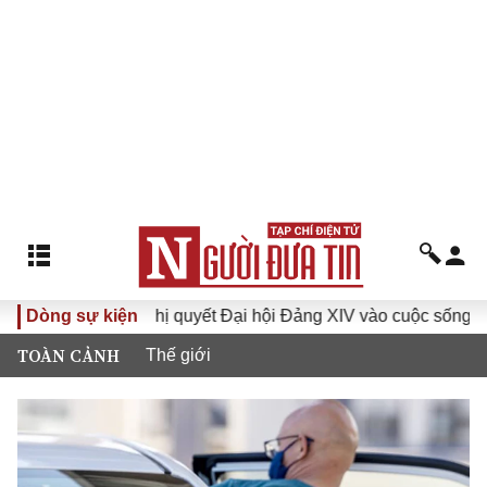
Dòng sự kiện
Đưa Nghị quyết Đại hội Đảng XIV vào cuộc sống
Hướ
TOÀN CẢNH
Thế giới