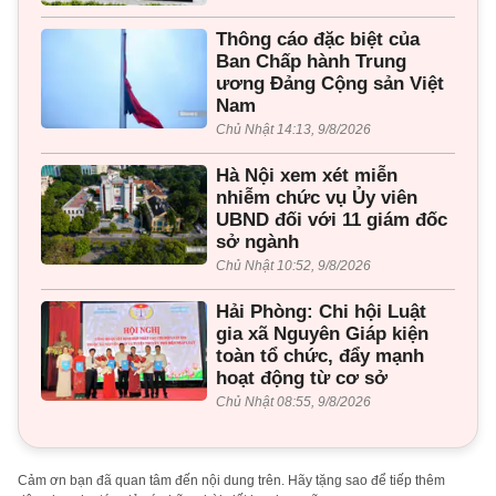
Thông cáo đặc biệt của
Ban Chấp hành Trung
ương Đảng Cộng sản Việt
Nam
Chủ Nhật 14:13, 9/8/2026
Hà Nội xem xét miễn
nhiễm chức vụ Ủy viên
UBND đối với 11 giám đốc
sở ngành
Chủ Nhật 10:52, 9/8/2026
Hải Phòng: Chi hội Luật
gia xã Nguyên Giáp kiện
toàn tổ chức, đẩy mạnh
hoạt động từ cơ sở
Chủ Nhật 08:55, 9/8/2026
Cảm ơn bạn đã quan tâm đến nội dung trên. Hãy tặng sao để tiếp thêm