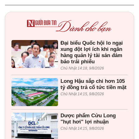
Đại biểu Quốc hội lo ngại
xung đột lợi ích khi ngân
hàng quản lý tài sản đảm
bảo trái phiếu
Chủ Nhật 14:18, 9/8/2026
Long Hậu sắp chi hơn 105
tỷ đồng trả cổ tức tiền mặt
Chủ Nhật 14:15, 9/8/2026
Dược phẩm Cửu Long
"hụt hơi" lợi nhuận
Chủ Nhật 14:15, 9/8/2026