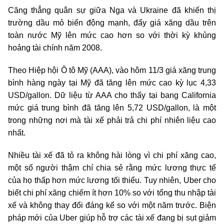
Căng thẳng quân sự giữa Nga và Ukraine đã khiến thị
trường dầu mỏ biến động mạnh, đẩy giá xăng dầu trên
toàn nước Mỹ lên mức cao hơn so với thời kỳ khủng
hoảng tài chính năm 2008.
Theo Hiệp hội Ô tô Mỹ (AAA), vào hôm 11/3 giá xăng trung
bình hàng ngày tại Mỹ đã tăng lên mức cao kỳ lục 4,33
USD/gallon. Dữ liệu từ AAA cho thấy tại bang California
mức giá trung bình đã tăng lên 5,72 USD/gallon, là một
trong những nơi mà tài xế phải trả chi phí nhiên liệu cao
nhất.
Nhiều tài xế đã tỏ ra không hài lòng vì chi phí xăng cao,
một số người thậm chí chia sẻ rằng mức lương thực tế
của họ thấp hơn mức lương tối thiểu. Tuy nhiên, Uber cho
biết chi phí xăng chiếm ít hơn 10% so với tổng thu nhập tài
xế và không thay đổi đáng kể so với một năm trước. Biện
pháp mới của Uber giúp hỗ trợ các tài xế đang bị sụt giảm