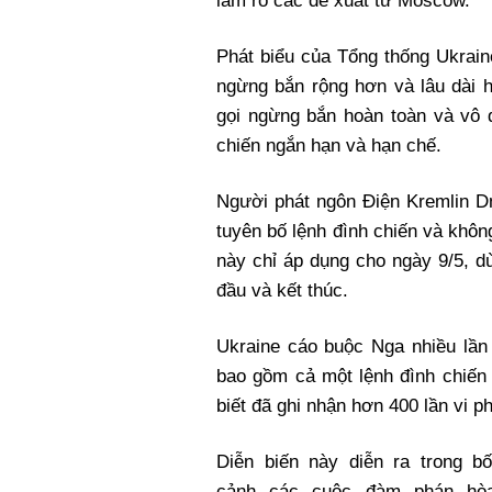
làm rõ các đề xuất từ Moscow.
Phát biểu của Tổng thống Ukrain
ngừng bắn rộng hơn và lâu dài h
gọi ngừng bắn hoàn toàn và vô đ
chiến ngắn hạn và hạn chế.
Người phát ngôn Điện Kremlin D
tuyên bố lệnh đình chiến và khôn
này chỉ áp dụng cho ngày 9/5, d
đầu và kết thúc.
Ukraine cáo buộc Nga nhiều lần
bao gồm cả một lệnh đình chiến 
biết đã ghi nhận hơn 400 lần vi p
Diễn biến này diễn ra trong bố
cảnh các cuộc đàm phán hò