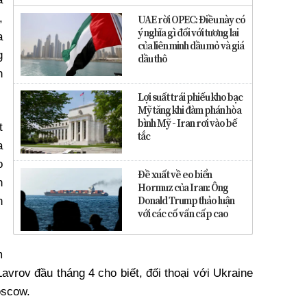
,
UAE rời OPEC: Điều này có
ý nghĩa gì đối với tương lai
a
của liên minh dầu mỏ và giá
g
dầu thô
n
Lợi suất trái phiếu kho bạc
Mỹ tăng khi đàm phán hòa
bình Mỹ - Iran rơi vào bế
t
tắc
a
o
Đề xuất về eo biển
n
Hormuz của Iran: Ông
Donald Trump thảo luận
n
với các cố vấn cấp cao
m
vrov đầu tháng 4 cho biết, đối thoại với Ukraine
oscow.