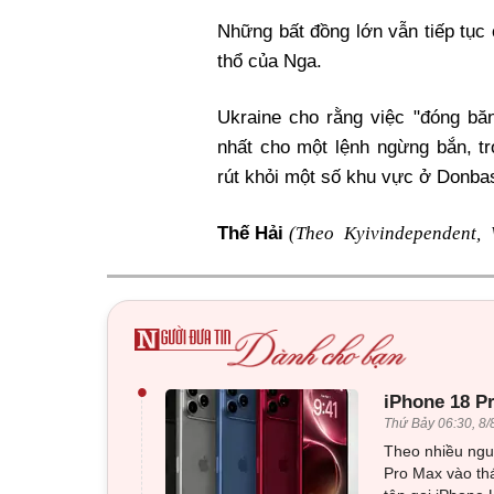
Những bất đồng lớn vẫn tiếp tục c
thổ của Nga.
Ukraine cho rằng việc "đóng băn
nhất cho một lệnh ngừng bắn, t
rút khỏi một số khu vực ở Donbas
(Theo Kyivindependent, 
Thế Hải
•
iPhone 18 P
Thứ Bảy 06:30, 8/
Theo nhiều nguồ
Pro Max vào thá