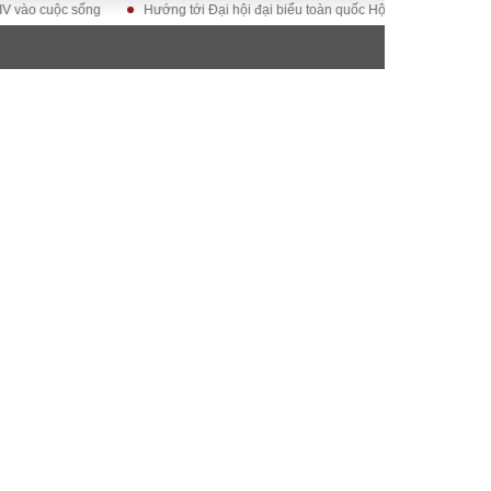
uộc sống
Hướng tới Đại hội đại biểu toàn quốc Hội Luật gia Việt Nam lần th
ĐỜI SỐNG
Gia đình
Sức khỏe
Cần biết
g
Cộng đồng mạng
 – Đô thị