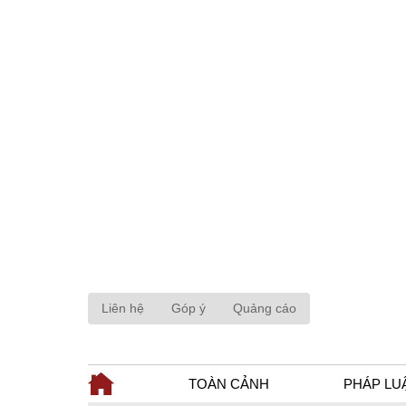
Liên hệ
Góp ý
Quảng cáo
TOÀN CẢNH
PHÁP LU