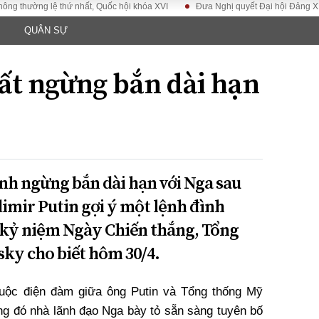
ờng lệ thứ nhất, Quốc hội khóa XVI
Đưa Nghị quyết Đại hội Đảng XIV vào c
QUÂN SỰ
LUẬT
KINH TẾ
XÃ HỘI
ảy pháp
Bất động sản
Dân sinh
ất ngừng bắn dài hạn
Tài chính - Ngân
Giáo dục
luật gia
hàng
Văn hoá
ều tra
Kinh tế vĩ mô
Môi trườn
i công dân
Hồ sơ doanh
Giao thông
nghiệp
- Hình sự
Xu hướng thị
nh ngừng bắn dài hạn với Nga sau
trường
imir Putin gợi ý một lệnh đình
Tiêu dùng và dư
luận
 kỷ niệm Ngày Chiến thắng, Tổng
Công nghệ
ky cho biết hôm 30/4.
US
uộc điện đàm giữa ông Putin và Tổng thống Mỹ
ng đó nhà lãnh đạo Nga bày tỏ sẵn sàng tuyên bố