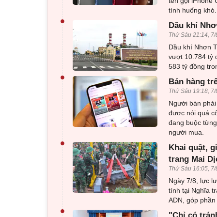
tên gọi iPhone 
tình huống khó.
•
Dầu khí Nhơn
Thứ Sáu 21:14, 7/
Dầu khí Nhơn Tr
vượt 10.784 tỷ 
583 tỷ đồng tro
•
Bán hàng tr
Thứ Sáu 19:18, 7/
Người bán phải 
được nói quá c
đang buộc từng 
người mua.
•
Khai quật, g
trang Mai Dị
Thứ Sáu 16:05, 7/
Ngày 7/8, lực l
tính tại Nghĩa 
ADN, góp phần x
•
"Chỉ có trán