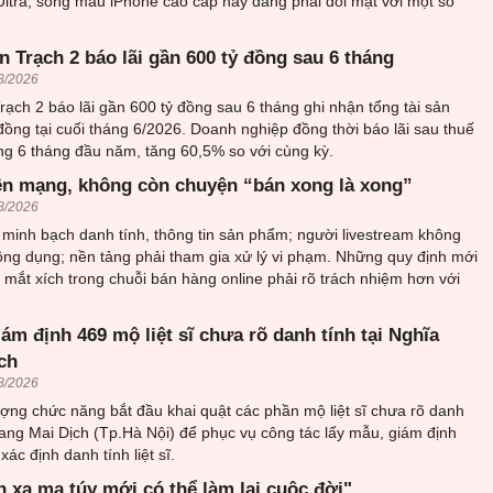
Ultra, song mẫu iPhone cao cấp này đang phải đối mặt với một số
 Trạch 2 báo lãi gần 600 tỷ đồng sau 6 tháng
8/2026
ạch 2 báo lãi gần 600 tỷ đồng sau 6 tháng ghi nhận tổng tài sản
đồng tại cuối tháng 6/2026. Doanh nghiệp đồng thời báo lãi sau thuế
ng 6 tháng đầu năm, tăng 60,5% so với cùng kỳ.
ên mạng, không còn chuyện “bán xong là xong”
8/2026
minh bạch danh tính, thông tin sản phẩm; người livestream không
ông dụng; nền tảng phải tham gia xử lý vi phạm. Những quy định mới
mắt xích trong chuỗi bán hàng online phải rõ trách nhiệm hơn với
iám định 469 mộ liệt sĩ chưa rõ danh tính tại Nghĩa
ch
8/2026
ượng chức năng bắt đầu khai quật các phần mộ liệt sĩ chưa rõ danh
trang Mai Dịch (Tp.Hà Nội) để phục vụ công tác lấy mẫu, giám định
ác định danh tính liệt sĩ.
h xa ma túy mới có thể làm lại cuộc đời"