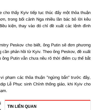
e cho thấy Kyiv tiếp tục thúc đẩy một thỏa thuận
ơn, trong bối cảnh Nga nhiều lần bác bỏ lời kêu
iều kiện, thay vào đó chỉ đề xuất các lệnh đình
mitry Peskov cho biết, ông Putin sẽ đơn phương
g cần phản hồi từ Kyiv. Theo ông Peskov, đề xuất
ù ông Putin vẫn chưa nêu rõ thời điểm cụ thể bắt
 vi phạm các thỏa thuận "ngừng bắn" trước đây,
dịp Lễ Phục sinh Chính thống giáo, khi Kyiv cho
hạm.
i
TIN LIÊN QUAN
a