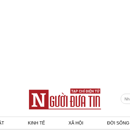
ẬT
KINH TẾ
XÃ HỘI
ĐỜI SỐNG