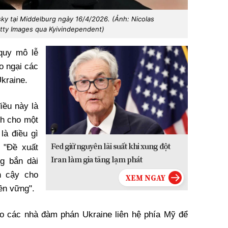
y tại Middelburg ngày 16/4/2026. (Ảnh: Nicolas
tty Images qua Kyivindependent)
quy mô lễ
o ngại các
Ukraine.
iều này là
nh cho một
là điều gì
Fed giữ nguyên lãi suất khi xung đột
 "Đề xuất
Iran làm gia tăng lạm phát
g bắn dài
n cậy cho
ền vững".
ạo các nhà đàm phán Ukraine liên hệ phía Mỹ để