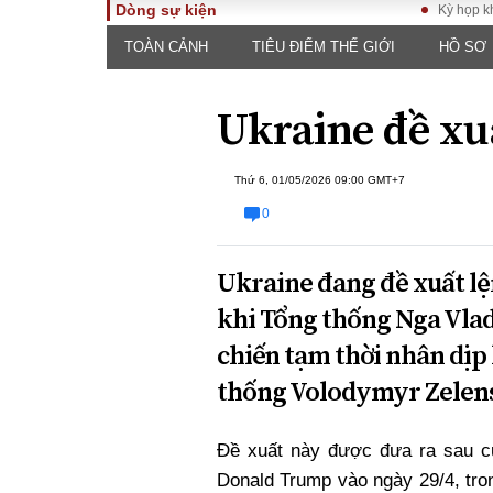
Dòng sự kiện
Kỳ họp không thư
TOÀN CẢNH
TIÊU ĐIỂM THẾ GIỚI
HỒ SƠ
TOÀN CẢNH
PHÁP 
Tiêu điểm
Dòng ch
Ukraine đề xu
luật
Chính sách
Góc nhìn 
Sự kiện
Hồ sơ đi
Thứ 6, 01/05/2026 09:00 GMT+7
Đối thoại
Tiếng nó
Thế giới
0
An ninh 
Ukraine đang đề xuất lệ
khi Tổng thống Nga Vlad
chiến tạm thời nhân dịp
thống Volodymyr Zelens
ĐA CHIỀU
INFOC
Đề xuất này được đưa ra sau c
Quan điểm
Donald Trump vào ngày 29/4, tro