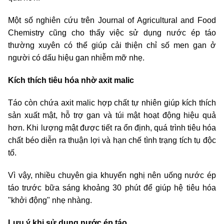
Một số nghiên cứu trên Journal of Agricultural and Food
Chemistry cũng cho thấy việc sử dụng nước ép táo
thường xuyên có thể giúp cải thiện chỉ số men gan ở
người có dấu hiệu gan nhiễm mỡ nhẹ.
Kích thích tiêu hóa nhờ axit malic
Táo còn chứa axit malic hợp chất tự nhiên giúp kích thích
sản xuất mật, hỗ trợ gan và túi mật hoạt động hiệu quả
hơn. Khi lượng mật được tiết ra ổn định, quá trình tiêu hóa
chất béo diễn ra thuận lợi và hạn chế tình trạng tích tụ độc
tố.
Vì vậy, nhiều chuyên gia khuyến nghị nên uống nước ép
táo trước bữa sáng khoảng 30 phút để giúp hệ tiêu hóa
"khởi động" nhẹ nhàng.
Lưu ý khi sử dụng nước ép táo