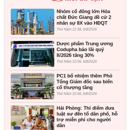
Nhóm cổ đông lớn Hóa
chất Đức Giang đề cử 2
nhân sự 8X vào HĐQT
Thứ Năm 12:38, 6/8/2026
Dược phẩm Trung ương
Codupha báo lãi quý
II/2026 tăng 30%
Thứ Năm 10:56, 6/8/2026
PC1 bổ nhiệm thêm Phó
Tổng Giám đốc sau biến
cố thượng tầng
Thứ Năm 10:56, 6/8/2026
Hải Phòng: Thí điểm đưa
luật sư đến tổ dân phố, hỗ
trợ miễn phí cho người
dân