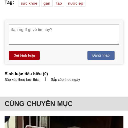
Tag:
sức khỏe
gan
táo
nước ép
Gửi bình luận
Đăng nhập
Bình luận tiêu biểu (
0
)
|
Sắp xếp theo lượt thích
Sắp xếp theo ngày
CÙNG CHUYÊN MỤC