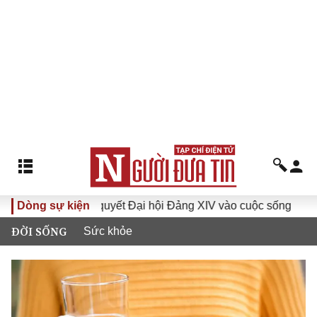
Đưa Nghị quyết Đại hội Đảng XIV vào cuộc sống
Dòng sự kiện
Hướng tớ
ĐỜI SỐNG
Sức khỏe