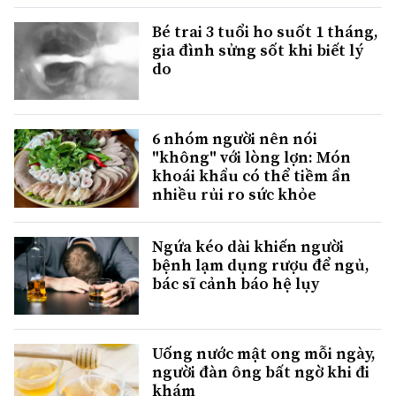
Bé trai 3 tuổi ho suốt 1 tháng,
gia đình sửng sốt khi biết lý
do
6 nhóm người nên nói
"không" với lòng lợn: Món
khoái khẩu có thể tiềm ẩn
nhiều rủi ro sức khỏe
Ngứa kéo dài khiến người
bệnh lạm dụng rượu để ngủ,
bác sĩ cảnh báo hệ lụy
Uống nước mật ong mỗi ngày,
người đàn ông bất ngờ khi đi
khám