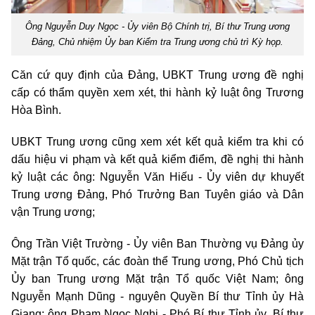
Ông Nguyễn Duy Ngọc - Ủy viên Bộ Chính trị, Bí thư Trung ương
Đảng, Chủ nhiệm Ủy ban Kiểm tra Trung ương chủ trì Kỳ họp.
Căn cứ quy định của Đảng, UBKT Trung ương đề nghị
cấp có thẩm quyền xem xét, thi hành kỷ luật ông Trương
Hòa Bình.
UBKT Trung ương cũng xem xét kết quả kiểm tra khi có
dấu hiệu vi phạm và kết quả kiểm điểm, đề nghị thi hành
kỷ luật các ông: Nguyễn Văn Hiếu - Ủy viên dự khuyết
Trung ương Đảng, Phó Trưởng Ban Tuyên giáo và Dân
vận Trung ương;
Ông Trần Việt Trường - Ủy viên Ban Thường vụ Đảng ủy
Mặt trận Tổ quốc, các đoàn thể Trung ương, Phó Chủ tịch
Ủy ban Trung ương Mặt trận Tổ quốc Việt Nam; ông
Nguyễn Mạnh Dũng - nguyên Quyền Bí thư Tỉnh ủy Hà
Giang; ông Phạm Ngọc Nghị - Phó Bí thư Tỉnh ủy, Bí thư