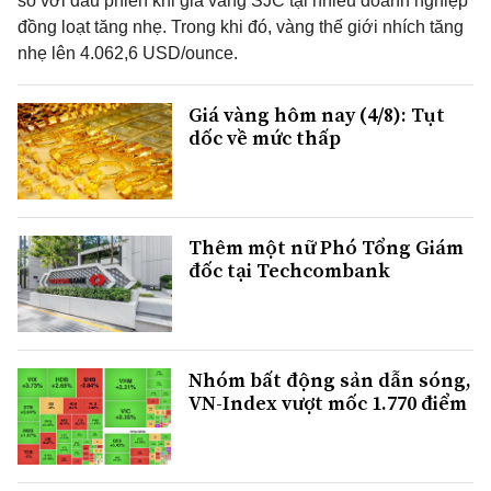
so với đầu phiên khi giá vàng SJC tại nhiều doanh nghiệp
đồng loạt tăng nhẹ. Trong khi đó, vàng thế giới nhích tăng
nhẹ lên 4.062,6 USD/ounce.
Giá vàng hôm nay (4/8): Tụt
dốc về mức thấp
Thêm một nữ Phó Tổng Giám
đốc tại Techcombank
Nhóm bất động sản dẫn sóng,
VN-Index vượt mốc 1.770 điểm