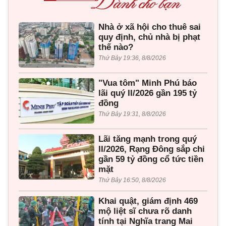
Nhà ở xã hội cho thuê sai
quy định, chủ nhà bị phạt
thế nào?
Thứ Bảy 19:36, 8/8/2026
"Vua tôm" Minh Phú báo
lãi quý II/2026 gần 195 tỷ
đồng
Thứ Bảy 19:31, 8/8/2026
Lãi tăng mạnh trong quý
II/2026, Rạng Đông sắp chi
gần 59 tỷ đồng cổ tức tiền
mặt
Thứ Bảy 16:50, 8/8/2026
Khai quật, giám định 469
mộ liệt sĩ chưa rõ danh
tính tại Nghĩa trang Mai