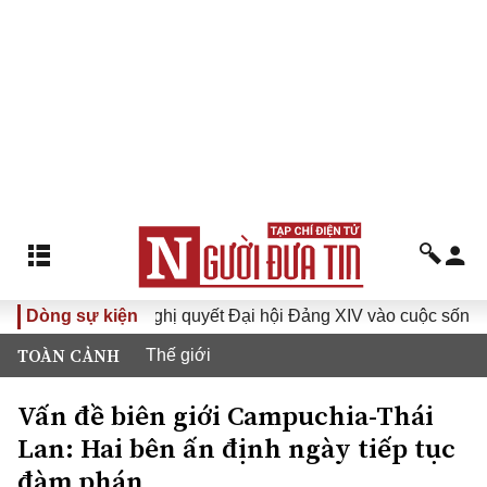
I
Dòng sự kiện
Đưa Nghị quyết Đại hội Đảng XIV vào cuộc sống
Hư
TOÀN CẢNH
Thế giới
Vấn đề biên giới Campuchia-Thái
Lan: Hai bên ấn định ngày tiếp tục
đàm phán