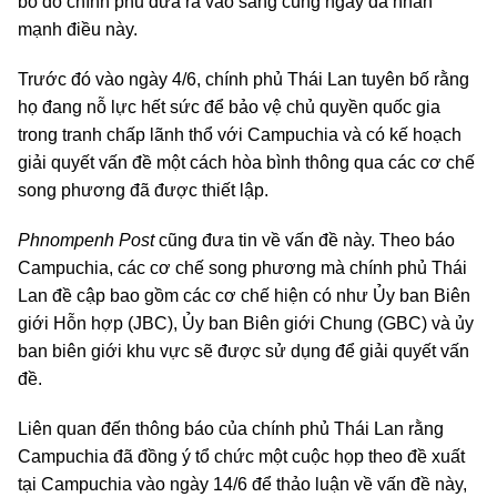
bố do chính phủ đưa ra vào sáng cùng ngày đã nhấn
mạnh điều này.
Trước đó vào ngày 4/6, chính phủ Thái Lan tuyên bố rằng
họ đang nỗ lực hết sức để bảo vệ chủ quyền quốc gia
trong tranh chấp lãnh thổ với Campuchia và có kế hoạch
giải quyết vấn đề một cách hòa bình thông qua các cơ chế
song phương đã được thiết lập.
Phnompenh Post
cũng đưa tin về vấn đề này. Theo báo
Campuchia, các cơ chế song phương mà chính phủ Thái
Lan đề cập bao gồm các cơ chế hiện có như Ủy ban Biên
giới Hỗn hợp (JBC), Ủy ban Biên giới Chung (GBC) và ủy
ban biên giới khu vực sẽ được sử dụng để giải quyết vấn
đề.
Liên quan đến thông báo của chính phủ Thái Lan rằng
Campuchia đã đồng ý tổ chức một cuộc họp theo đề xuất
tại Campuchia vào ngày 14/6 để thảo luận về vấn đề này,