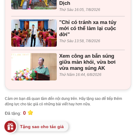
Dịch
Thứ Sáu 16:05, 7/8/2026
"Chỉ có tránh xa ma túy
mới có thể làm lại cuộc
đời"
Thứ Sáu 13:58, 7/8/2026
Xem công an bắn súng
giữa màn khói, vừa bơi
vừa mang súng AK
Thứ Năm 16:44, 6/8/2026
Cảm ơn bạn đã quan tâm đến nội dung trên. Hãy tặng sao để tiếp thêm
động lực cho tác giả có những bài viết hay hơn nữa.
0
Đã tặng:
Tặng sao cho tác giả