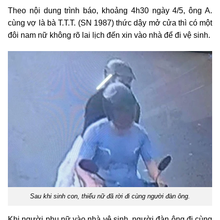
Theo nội dung trình báo, khoảng 4h30 ngày 4/5, ông A.
cùng vợ là bà T.T.T. (SN 1987) thức dậy mở cửa thì có một
đôi nam nữ không rõ lai lịch đến xin vào nhà để đi vệ sinh.
Sau khi sinh con, thiếu nữ đã rời đi cùng người đàn ông.
Khi người phụ nữ vào nhà vệ sinh, người đàn ông đi cùng