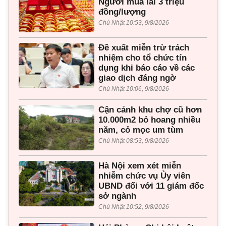
Người mua lãi 3 triệu
đồng/lượng
Chủ Nhật 10:53, 9/8/2026
Đề xuất miễn trừ trách
nhiệm cho tổ chức tín
dụng khi báo cáo về các
giao dịch đáng ngờ
Chủ Nhật 10:06, 9/8/2026
Cận cảnh khu chợ cũ hơn
10.000m2 bỏ hoang nhiều
năm, cỏ mọc um tùm
Chủ Nhật 08:53, 9/8/2026
Hà Nội xem xét miễn
nhiễm chức vụ Ủy viên
UBND đối với 11 giám đốc
sở ngành
Chủ Nhật 10:52, 9/8/2026