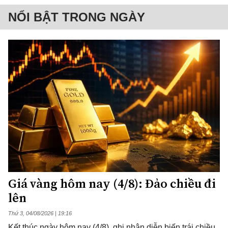
NỔI BẬT TRONG NGÀY
Giá vàng hôm nay (4/8): Đảo chiều đi
lên
Thứ 3, 04/08/2026 | 19:16
Kết thúc ngày hôm nay (4/8), ghi nhận diễn biến trái chiều