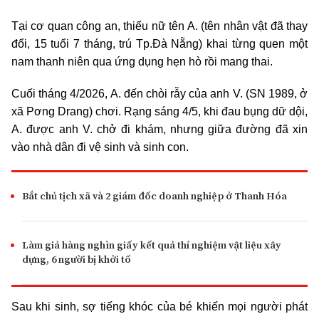
Tại cơ quan công an, thiếu nữ tên A. (tên nhân vật đã thay
đổi, 15 tuổi 7 tháng, trú Tp.Đà Nẵng) khai từng quen một
nam thanh niên qua ứng dụng hẹn hò rồi mang thai.
Cuối tháng 4/2026, A. đến chòi rẫy của anh V. (SN 1989, ở
xã Pơng Drang) chơi. Rạng sáng 4/5, khi đau bụng dữ dội,
A. được anh V. chở đi khám, nhưng giữa đường đã xin
vào nhà dân đi vệ sinh và sinh con.
Bắt chủ tịch xã và 2 giám đốc doanh nghiệp ở Thanh Hóa
Làm giả hàng nghìn giấy kết quả thí nghiệm vật liệu xây
dựng, 6 người bị khởi tố
Sau khi sinh, sợ tiếng khóc của bé khiến mọi người phát