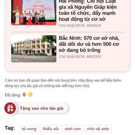
Hải Phòng: Chi hội Luật
gia xã Nguyên Giáp kiện
toàn tổ chức, đẩy mạnh
hoạt động từ cơ sở
Chủ Nhật 08:55, 9/8/2026
Bắc Ninh: 570 cơ sở nhà,
đất dôi dư và hơn 500 cơ
sở đang bỏ trống
Chủ Nhật 08:54, 9/8/2026
Cảm ơn bạn đã quan tâm đến nội dung trên. Hãy tặng sao để tiếp thêm
động lực cho tác giả có những bài viết hay hơn nữa.
0
Đã tặng:
Tặng sao cho tác giả
Tag:
tử vong
thiếu nữ
sinh con
nhà vệ sinh