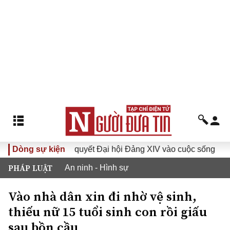
Đưa Nghị quyết Đại hội Đảng XIV vào cuộc sống
Dòng sự kiện
Hướng 
PHÁP LUẬT
An ninh - Hình sự
Vào nhà dân xin đi nhờ vệ sinh,
thiếu nữ 15 tuổi sinh con rồi giấu
sau bồn cầu