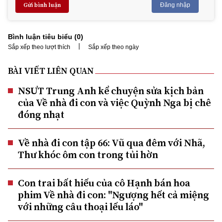
Gửi bình luận
Đăng nhập
Bình luận tiêu biểu (
0
)
|
Sắp xếp theo lượt thích
Sắp xếp theo ngày
BÀI VIẾT LIÊN QUAN
NSƯT Trung Anh kể chuyện sửa kịch bản
của Về nhà đi con và việc Quỳnh Nga bị chê
đóng nhạt
Về nhà đi con tập 66: Vũ qua đêm với Nhã,
Thư khóc ôm con trong tủi hờn
Con trai bất hiếu của cô Hạnh bán hoa
phim Về nhà đi con: "Ngượng hết cả miệng
với những câu thoại lếu láo"