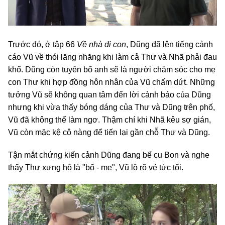
Trước đó, ở tập 66
Về nhà đi con
, Dũng đã lên tiếng cảnh
cáo Vũ về thói lăng nhăng khi làm cả Thư và Nhã phải đau
khổ. Dũng còn tuyên bố anh sẽ là người chăm sóc cho mẹ
con Thư khi hợp đồng hôn nhân của Vũ chấm dứt. Những
tưởng Vũ sẽ không quan tâm đến lời cảnh báo của Dũng
nhưng khi vừa thấy bóng dáng của Thư và Dũng trên phố,
Vũ đã không thể làm ngơ. Thậm chí khi Nhã kêu sợ gián,
Vũ còn mặc kệ cô nàng để tiến lại gần chỗ Thư và Dũng.
Tận mắt chứng kiến cảnh Dũng đang bế cu Bon và nghe
thấy Thư xưng hô là "bố - mẹ", Vũ lộ rõ vẻ tức tối.