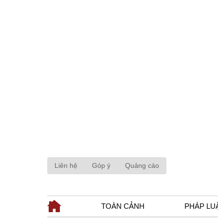
Liên hệ
Góp ý
Quảng cáo
TOÀN CẢNH
PHÁP LU