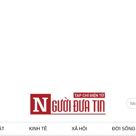
ẬT
KINH TẾ
XÃ HỘI
ĐỜI SỐNG