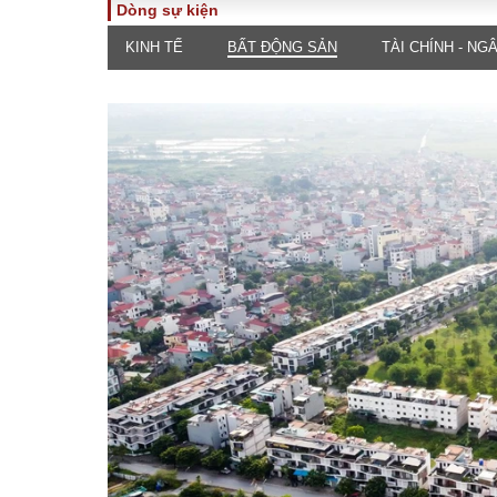
Dòng sự kiện
KINH TẾ
BẤT ĐỘNG SẢN
TÀI CHÍNH - NG
TOÀN CẢNH
PHÁP 
Tiêu điểm
Dòng ch
luật
Chính sách
Góc nhìn 
Sự kiện
Hồ sơ đi
Đối thoại
Tiếng nó
Thế giới
An ninh 
ĐA CHIỀU
INFOC
Quan điểm