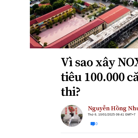
Xi nhan Trái Phải
Bạn đọc viết
Vì sao xây NO
tiêu 100.000 
thi?
Nguyễn Hồng Nh
Thứ 6, 10/01/2025 09:41 GMT+7
0