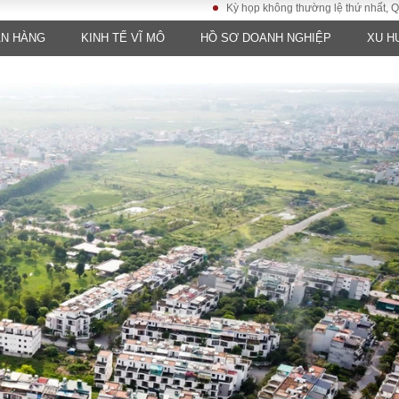
Kỳ họp không thường lệ thứ nhất, Quốc hội kh
ÂN HÀNG
KINH TẾ VĨ MÔ
HỒ SƠ DOANH NGHIỆP
XU H
LUẬT
KINH TẾ
XÃ HỘI
ảy pháp
Bất động sản
Dân sinh
Tài chính - Ngân
Giáo dục
luật gia
hàng
Văn hoá
ều tra
Kinh tế vĩ mô
Môi trườn
i công dân
Hồ sơ doanh
Giao thông
nghiệp
- Hình sự
Xu hướng thị
trường
Tiêu dùng và dư
luận
Công nghệ
US