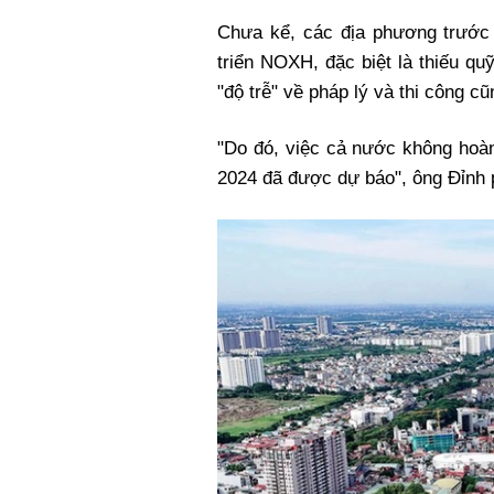
Chưa kể, các địa phương trước 
triển
NOXH
, đặc biệt là thiếu q
"độ trễ" về pháp lý và thi công c
"Do đó, việc cả nước không hoàn
2024 đã được dự báo", ông Đỉnh 