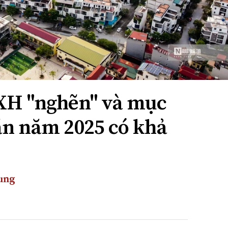
XH "nghẽn" và mục
căn năm 2025 có khả
ung