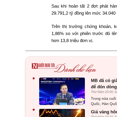
Sau khi hoàn tất 2 đợt phát hàn
29.791,2 tỷ đồng lên mức 34.040 
Trên thị trường chứng khoán, k
1,86% so với phiên trước đó lên
hơn 13,8 triệu đơn vị.
•
MB đã có gi
để đón dòng
Thứ Năm 20:00, 6
Trong nửa cuối
Quốc, Hàn Quốc
•
Giá vàng hôm
Thứ Năm 19:15, 6