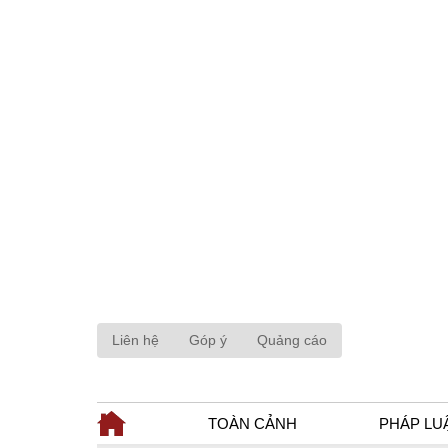
Liên hệ
Góp ý
Quảng cáo
TOÀN CẢNH
PHÁP LU