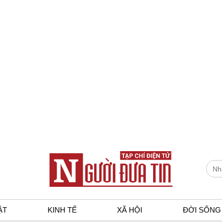
ẬT
KINH TẾ
XÃ HỘI
ĐỜI SỐNG