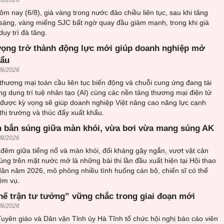
ôm nay (6/8), giá vàng trong nước đảo chiều liên tục, sau khi tăng
sáng, vàng miếng SJC bất ngờ quay đầu giảm mạnh, trong khi giá
uy trì đà tăng.
vọng trở thành động lực mới giúp doanh nghiệp mở
hẩu
/8/2026
thương mại toàn cầu liên tục biến động và chuỗi cung ứng đang tái
ứng dụng trí tuệ nhân tạo (AI) cùng các nền tảng thương mại điện tử
 được kỳ vọng sẽ giúp doanh nghiệp Việt nâng cao năng lực cạnh
thị trường và thúc đẩy xuất khẩu.
 bắn súng giữa màn khói, vừa bơi vừa mang súng AK
/8/2026
đêm giữa tiếng nổ và màn khói, đối kháng gậy ngắn, vượt vật cản
ng trên mặt nước mở là những bài thi lần đầu xuất hiện tại Hội thao
ân năm 2026, mô phỏng nhiều tình huống cán bộ, chiến sĩ có thể
ệm vụ.
hế trận tư tưởng” vững chắc trong giai đoạn mới
/8/2026
uyên giáo và Dân vận Tỉnh ủy Hà Tĩnh tổ chức hội nghị báo cáo viên