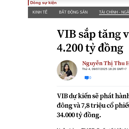
Dòng sự kiện
KINH TẾ
BẤT ĐỘNG SẢN
TÀI CHÍNH - NG
TOÀN CẢNH
PHÁP 
Tiêu điểm
Dòng ch
VIB sắp tăng 
luật
Chính sách
Góc nhìn 
Sự kiện
4.200 tỷ đồng
Hồ sơ đi
Đối thoại
Tiếng nó
Thế giới
Nguyễn Thị Thu 
An ninh 
Thứ 4, 09/07/2025 18:26 GMT+7
0
VIB dự kiến sẽ phát hành
đông và 7,8 triệu cổ phi
34.000 tỷ đồng.
ĐA CHIỀU
INFOC
Quan điểm