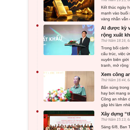
Kết thúc ngày h
mạnh vào buổi 
vàng nhẫn vẫn d
•
AI được kỳ 
rộng xuất k
Thứ Năm 18:16, 6
Trong bối cảnh 
cấu trúc, việc 
xuyên biên giới
tranh, mở rộng 
•
Xem công an
Thứ Năm 16:44, 6
Bắn súng trong 
hay bơi mang sú
Công an nhân d
gặp khi làm nhi
•
Xây dựng “t
Thứ Năm 15:13, 6
Sáng 6/8, Ban T