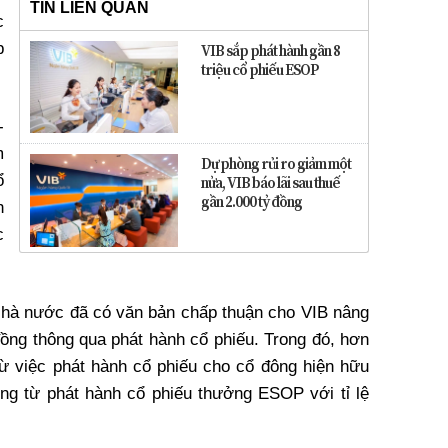
TIN LIÊN QUAN
c
p
VIB sắp phát hành gần 8
triệu cổ phiếu ESOP
-
m
Dự phòng rủi ro giảm một
ổ
nửa, VIB báo lãi sau thuế
gần 2.000 tỷ đồng
h
c
Nhà nước đã có văn bản chấp thuận cho VIB nâng
đồng thông qua phát hành cổ phiếu. Trong đó, hơn
từ việc phát hành cổ phiếu cho cổ đông hiện hữu
ồng từ phát hành cổ phiếu thưởng ESOP với tỉ lệ