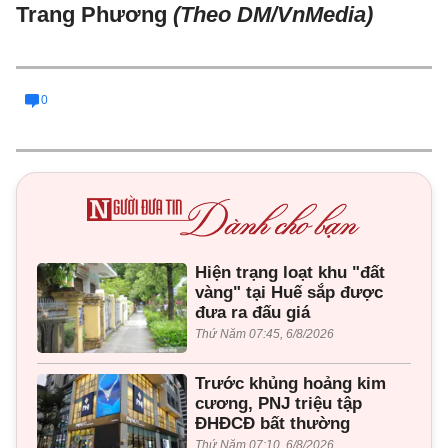
Trang Phương
(Theo DM/VnMedia)
0
Hiện trạng loạt khu "đất
vàng" tại Huế sắp được
đưa ra đấu giá
Thứ Năm 07:45, 6/8/2026
Trước khủng hoảng kim
cương, PNJ triệu tập
ĐHĐCĐ bất thường
Thứ Năm 07:10, 6/8/2026