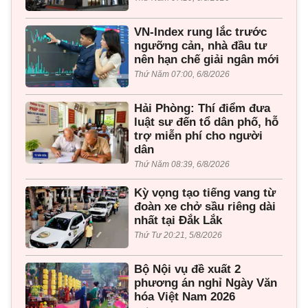
VN-Index rung lắc trước
ngưỡng cản, nhà đầu tư
nên hạn chế giải ngân mới
Thứ Năm 07:00, 6/8/2026
Hải Phòng: Thí điểm đưa
luật sư đến tổ dân phố, hỗ
trợ miễn phí cho người
dân
Thứ Năm 08:39, 6/8/2026
Kỳ vọng tạo tiếng vang từ
đoàn xe chở sầu riêng dài
nhất tại Đắk Lắk
Thứ Tư 20:21, 5/8/2026
Bộ Nội vụ đề xuất 2
phương án nghỉ Ngày Văn
hóa Việt Nam 2026