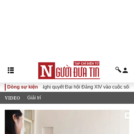
XVI
Dòng sự kiện
Đưa Nghị quyết Đại hội Đảng XIV vào cuộc sống
VIDEO
Giải trí