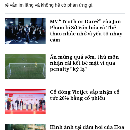
rể vẫn im lặng và không hề có phản ứng gì.
MV “Truth or Dare?” của Jun
Phạm bị Sở Văn hóa và Thể
thao nhắc nhở vì yếu tố nhạy
cảm
Ăn mừng quá sớm, thủ môn
nhận cái kết bẽ mặt vì quả
penalty "kỳ lạ"
Cổ đông Vietjet sắp nhận cổ
tức 20% bằng cổ phiếu
Hình ảnh tại đám hỏi của Hoa