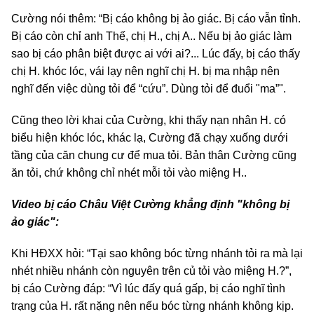
Cường nói thêm: “Bị cáo không bị ảo giác. Bị cáo vẫn tỉnh.
Bị cáo còn chỉ anh Thế, chị H., chị A.. Nếu bị ảo giác làm
sao bị cáo phân biệt được ai với ai?... Lúc đấy, bị cáo thấy
chị H. khóc lóc, vái lạy nên nghĩ chị H. bị ma nhập nên
nghĩ đến việc dùng tỏi để “cứu”. Dùng tỏi để đuổi "ma”".
Cũng theo lời khai của Cường, khi thấy nạn nhân H. có
biểu hiện khóc lóc, khác lạ, Cường đã chạy xuống dưới
tầng của căn chung cư để mua tỏi. Bản thân Cường cũng
ăn tỏi, chứ không chỉ nhét mỗi tỏi vào miệng H..
Video bị cáo Châu Việt Cường khẳng định "không bị
ảo giác":
Khi HĐXX hỏi: “Tại sao không bóc từng nhánh tỏi ra mà lại
nhét nhiều nhánh còn nguyên trên củ tỏi vào miệng H.?”,
bị cáo Cường đáp: “Vì lúc đấy quá gấp, bị cáo nghĩ tình
trạng của H. rất nặng nên nếu bóc từng nhánh không kịp.