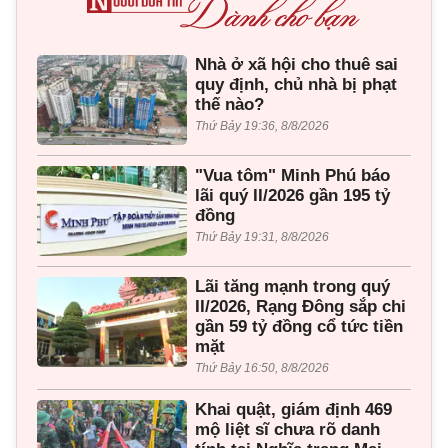
Nhà ở xã hội cho thuê sai
quy định, chủ nhà bị phạt
thế nào?
Thứ Bảy 19:36, 8/8/2026
"Vua tôm" Minh Phú báo
lãi quý II/2026 gần 195 tỷ
đồng
Thứ Bảy 19:31, 8/8/2026
Lãi tăng mạnh trong quý
II/2026, Rạng Đông sắp chi
gần 59 tỷ đồng cổ tức tiền
mặt
Thứ Bảy 16:50, 8/8/2026
Khai quật, giám định 469
mộ liệt sĩ chưa rõ danh