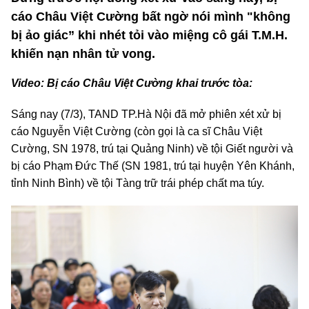
cáo Châu Việt Cường bất ngờ nói mình "không
bị ảo giác” khi nhét tỏi vào miệng cô gái T.M.H.
khiến nạn nhân tử vong.
Video: Bị cáo Châu Việt Cường khai trước tòa:
Sáng nay (7/3), TAND TP.Hà Nội đã mở phiên xét xử bị
cáo Nguyễn Việt Cường (còn gọi là ca sĩ Châu Việt
Cường, SN 1978, trú tại Quảng Ninh) về tội Giết người và
bị cáo Phạm Đức Thế (SN 1981, trú tại huyện Yên Khánh,
tỉnh Ninh Bình) về tội Tàng trữ trái phép chất ma túy.