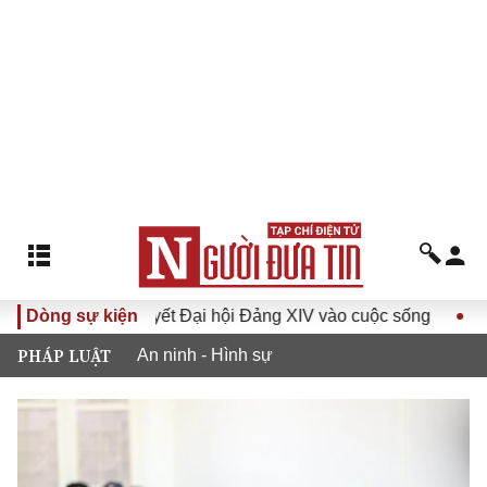
Đưa Nghị quyết Đại hội Đảng XIV vào cuộc sống
Dòng sự kiện
Hướng tớ
PHÁP LUẬT
An ninh - Hình sự