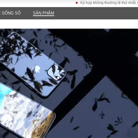
Kỳ họp không thường lệ thứ nhất, Quốc hộ
 SỐNG SỐ
SẢN PHẨM
LUẬT
KINH TẾ
XÃ HỘI
ảy pháp
Bất động sản
Dân sinh
Tài chính - Ngân
Giáo dục
luật gia
hàng
Văn hoá
ều tra
Kinh tế vĩ mô
Môi trườn
i công dân
Hồ sơ doanh
Giao thông
nghiệp
- Hình sự
Xu hướng thị
trường
Tiêu dùng và dư
luận
Công nghệ
US