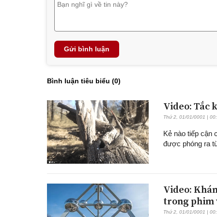
Gửi bình luận
Bình luận tiêu biểu (
0
)
Video: Tắc 
Thứ 2, 01/01/0001 | 00
Kẻ nào tiếp cận 
được phóng ra từ
Video: Khám
trong phim 
Thứ 2, 01/01/0001 | 00