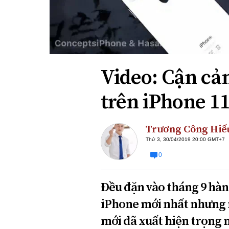
Xi nhan Trái Phải
Bạn đọc viết
Video: Cận cả
trên iPhone 1
Trương Công Hiế
Thứ 3, 30/04/2019 20:00 GMT+7
0
Đều đặn vào tháng 9 hàn
iPhone mới nhất nhưng 
mới đã xuất hiện trọng 