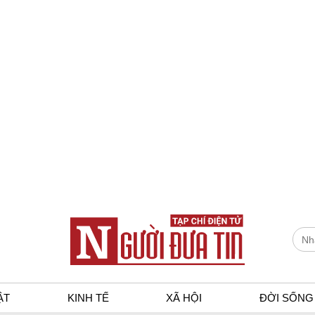
ẬT
KINH TẾ
XÃ HỘI
ĐỜI SỐNG