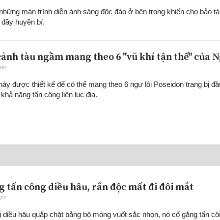
 những màn trình diễn ánh sáng độc đáo ở bên trong khiến cho bảo t
 đầy huyền bí.
cảnh tàu ngầm mang theo 6 "vũ khí tận thế" của 
:00
này được thiết kế để có thể mang theo 6 ngư lôi Poseidon trang bị đầ
khả năng tấn công liên lục địa.
g tấn công diều hâu, rắn độc mất đi đôi mắt
:27
ị diều hâu quắp chặt bằng bộ móng vuốt sắc nhọn, nó cố gắng tấn c