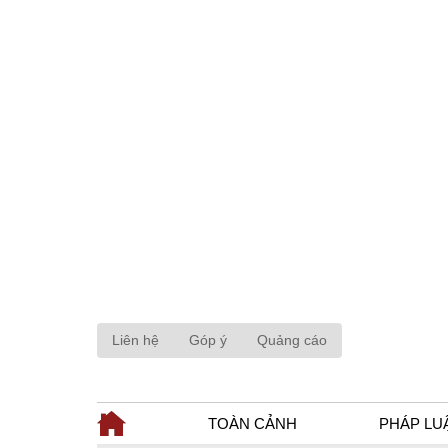
Liên hệ
Góp ý
Quảng cáo
TOÀN CẢNH
PHÁP LU