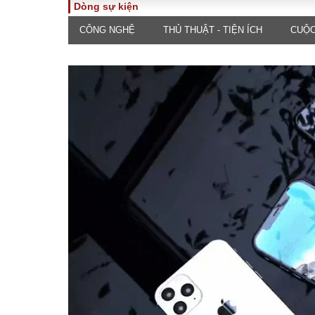
Dòng sự kiện
CÔNG NGHỆ
THỦ THUẬT - TIỆN ÍCH
CUỘC
TOÀN CẢNH
PHÁP 
Tiêu điểm
Dòng ch
luật
Chính sách
Góc nhìn 
Sự kiện
Hồ sơ đi
Đối thoại
Tiếng nó
Thế giới
An ninh 
ĐA CHIỀU
INFOC
Quan điểm