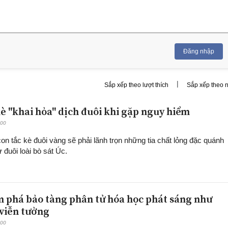
Đăng nhập
|
Sắp xếp theo lượt thích
Sắp xếp theo 
kè "khai hỏa" dịch đuôi khi gặp nguy hiểm
:00
con tắc kè đuôi vàng sẽ phải lãnh trọn những tia chất lỏng đặc quánh
 đuôi loài bò sát Úc.
 phá bảo tàng phân tử hóa học phát sáng như
viễn tưởng
:00