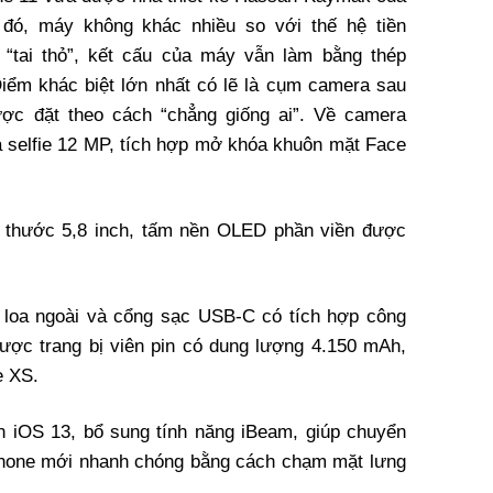
 đó, máy không khác nhiều so với thế hệ tiền
 “tai thỏ”, kết cấu của máy vẫn làm bằng thép
Điểm khác biệt lớn nhất có lẽ là cụm camera sau
ược đặt theo cách “chẳng giống ai”. Về camera
 selfie 12 MP, tích hợp mở khóa khuôn mặt Face
h thước 5,8 inch, tấm nền OLED phần viền được
a loa ngoài và cổng sạc USB-C có tích hợp công
ược trang bị viên pin có dung lượng 4.150 mAh,
e XS.
n iOS 13, bổ sung tính năng iBeam, giúp chuyển
iPhone mới nhanh chóng bằng cách chạm mặt lưng