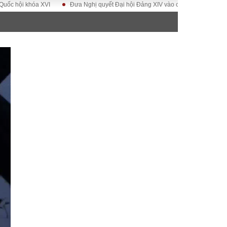
i khóa XVI
Đưa Nghị quyết Đại hội Đảng XIV vào cuộc sống
Hướng tới
ĐỜI SỐNG
Gia đình
Sức khỏe
Cần biết
g
Cộng đồng mạng
 – Đô thị