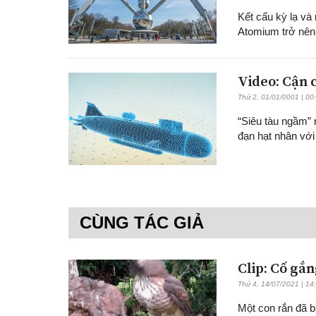
Kết cấu kỳ lạ và
Atomium trở nên
Video: Cận 
Thứ 2, 01/01/0001 | 00
“Siêu tàu ngầm” 
đạn hạt nhân với 
CÙNG TÁC GIẢ
Clip: Cố gắn
Thứ 4, 14/07/2021 | 14
Một con rắn đã b