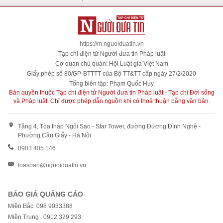
https://m.nguoiduatin.vn
Tạp chí điện tử Người đưa tin Pháp luật
Cơ quan chủ quản: Hội Luật gia Việt Nam
Giấy phép số 80/GP-BTTTT của Bộ TT&TT cấp ngày 27/2/2020
Tổng biên tập: Phạm Quốc Huy
Bản quyền thuộc Tạp chí điện tử Người đưa tin Pháp luật - Tạp chí Đời sống
và Pháp luật. Chỉ được phép dẫn nguồn khi có thoả thuận bằng văn bản.
Tầng 4, Tòa tháp Ngôi Sao - Star Tower, đường Dương Đình Nghệ -
Phường Cầu Giấy - Hà Nội
0903 405 146
toasoan@nguoiduatin.vn
BÁO GIÁ QUẢNG CÁO
Miền Bắc: 098 9033388
Miền Trung : 0912 329 293