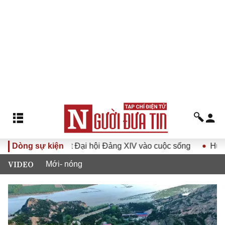
ưa Nghị quyết Đại hội Đảng XIV vào cuộc sống
Dòng sự kiện
Hướng tới
VIDEO
Mới- nóng