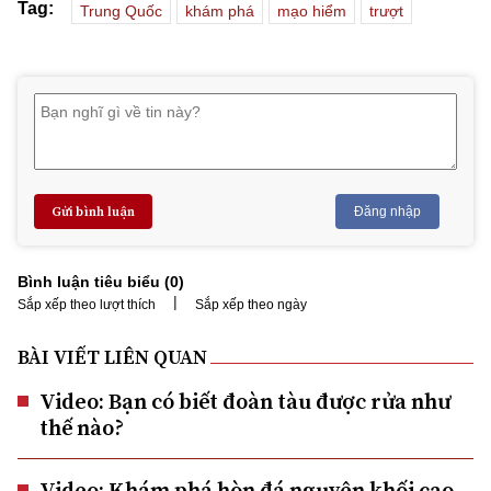
Tag:
Trung Quốc
khám phá
mạo hiểm
trượt
Gửi bình luận
Đăng nhập
Bình luận tiêu biểu (
0
)
|
Sắp xếp theo lượt thích
Sắp xếp theo ngày
BÀI VIẾT LIÊN QUAN
Video: Bạn có biết đoàn tàu được rửa như
thế nào?
Video: Khám phá hòn đá nguyên khối cao