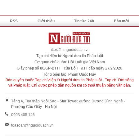
RSS
Giới thiệu
Tin tức 24h
Báo mới
https://m.nguoiduatin.vn
Tạp chí điện tử Người đưa tin Pháp luật
Cơ quan chủ quản: Hội Luật gia Việt Nam
Giấy phép số 80/GP-BTTTT của Bộ TT&TT cấp ngày 27/2/2020
Tổng biên tập: Phạm Quốc Huy
Bản quyền thuộc Tạp chí điện tử Người đưa tin Pháp luật - Tạp chí Đời sống
và Pháp luật. Chỉ được phép dẫn nguồn khi có thoả thuận bằng văn bản.
Tầng 4, Tòa tháp Ngôi Sao - Star Tower, đường Dương Đình Nghệ -
Phường Cầu Giấy - Hà Nội
0903 405 146
toasoan@nguoiduatin.vn