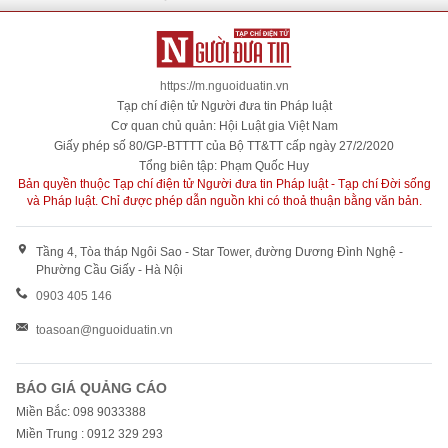
https://m.nguoiduatin.vn
Tạp chí điện tử Người đưa tin Pháp luật
Cơ quan chủ quản: Hội Luật gia Việt Nam
Giấy phép số 80/GP-BTTTT của Bộ TT&TT cấp ngày 27/2/2020
Tổng biên tập: Phạm Quốc Huy
Bản quyền thuộc Tạp chí điện tử Người đưa tin Pháp luật - Tạp chí Đời sống
và Pháp luật. Chỉ được phép dẫn nguồn khi có thoả thuận bằng văn bản.
Tầng 4, Tòa tháp Ngôi Sao - Star Tower, đường Dương Đình Nghệ -
Phường Cầu Giấy - Hà Nội
0903 405 146
toasoan@nguoiduatin.vn
BÁO GIÁ QUẢNG CÁO
Miền Bắc: 098 9033388
Miền Trung : 0912 329 293