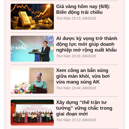
Giá vàng hôm nay (6/8):
Biến động trái chiều
Thứ Năm 19:15, 6/8/2026
AI được kỳ vọng trở thành
động lực mới giúp doanh
nghiệp mở rộng xuất khẩu
Thứ Năm 18:16, 6/8/2026
Xem công an bắn súng
giữa màn khói, vừa bơi
vừa mang súng AK
Thứ Năm 16:44, 6/8/2026
Xây dựng “thế trận tư
tưởng” vững chắc trong
giai đoạn mới
Thứ Năm 15:13, 6/8/2026