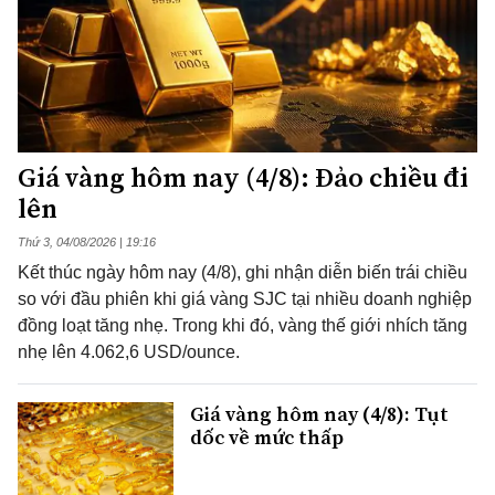
Giá vàng hôm nay (4/8): Đảo chiều đi
lên
Thứ 3, 04/08/2026 | 19:16
Kết thúc ngày hôm nay (4/8), ghi nhận diễn biến trái chiều
so với đầu phiên khi giá vàng SJC tại nhiều doanh nghiệp
đồng loạt tăng nhẹ. Trong khi đó, vàng thế giới nhích tăng
nhẹ lên 4.062,6 USD/ounce.
Giá vàng hôm nay (4/8): Tụt
dốc về mức thấp