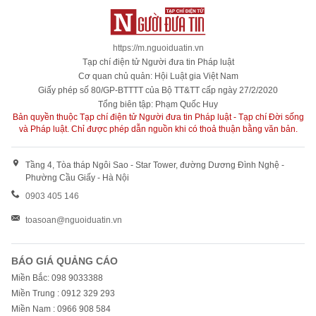
https://m.nguoiduatin.vn
Tạp chí điện tử Người đưa tin Pháp luật
Cơ quan chủ quản: Hội Luật gia Việt Nam
Giấy phép số 80/GP-BTTTT của Bộ TT&TT cấp ngày 27/2/2020
Tổng biên tập: Phạm Quốc Huy
Bản quyền thuộc Tạp chí điện tử Người đưa tin Pháp luật - Tạp chí Đời sống
và Pháp luật. Chỉ được phép dẫn nguồn khi có thoả thuận bằng văn bản.
Tầng 4, Tòa tháp Ngôi Sao - Star Tower, đường Dương Đình Nghệ -
Phường Cầu Giấy - Hà Nội
0903 405 146
toasoan@nguoiduatin.vn
BÁO GIÁ QUẢNG CÁO
Miền Bắc: 098 9033388
Miền Trung : 0912 329 293
Miền Nam : 0966 908 584