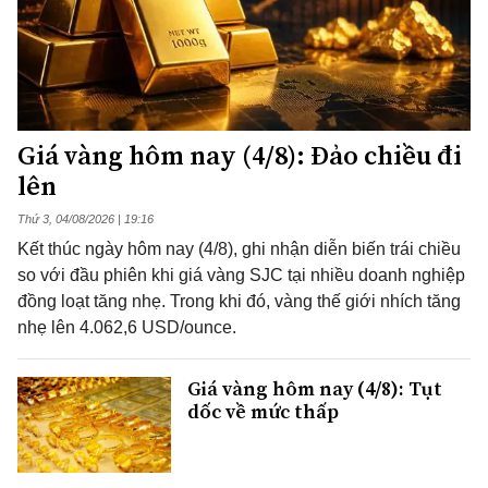
Giá vàng hôm nay (4/8): Đảo chiều đi
lên
Thứ 3, 04/08/2026 | 19:16
Kết thúc ngày hôm nay (4/8), ghi nhận diễn biến trái chiều
so với đầu phiên khi giá vàng SJC tại nhiều doanh nghiệp
đồng loạt tăng nhẹ. Trong khi đó, vàng thế giới nhích tăng
nhẹ lên 4.062,6 USD/ounce.
Giá vàng hôm nay (4/8): Tụt
dốc về mức thấp