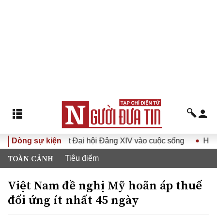
ưa Nghị quyết Đại hội Đảng XIV vào cuộc sống
Dòng sự kiện
Hướng tới 
TOÀN CẢNH
Tiêu điểm
Việt Nam đề nghị Mỹ hoãn áp thuế
đối ứng ít nhất 45 ngày