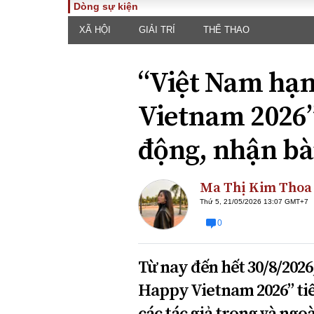
Dòng sự kiện
XÃ HỘI
GIẢI TRÍ
THỂ THAO
TOÀN CẢNH
PHÁP 
Tiêu điểm
Dòng ch
“Việt Nam hạn
luật
Chính sách
Góc nhìn 
Sự kiện
Vietnam 2026”
Hồ sơ đi
Đối thoại
Tiếng nó
động, nhận bà
Thế giới
An ninh 
Ma Thị Kim Thoa
Thứ 5, 21/05/2026 13:07 GMT+7
0
Từ nay đến hết 30/8/2026
ĐA CHIỀU
INFOC
Happy Vietnam 2026” tiế
Quan điểm
các tác giả trong và ngo