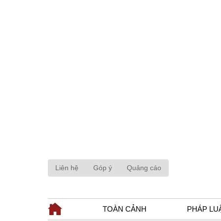
Liên hệ
Góp ý
Quảng cáo
TOÀN CẢNH
PHÁP LU