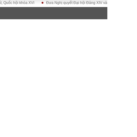
hội khóa XVI
Đưa Nghị quyết Đại hội Đảng XIV vào cuộc sống
Hướng t
ĐỜI SỐNG
Gia đình
Sức khỏe
Cần biết
g
Cộng đồng mạng
 – Đô thị