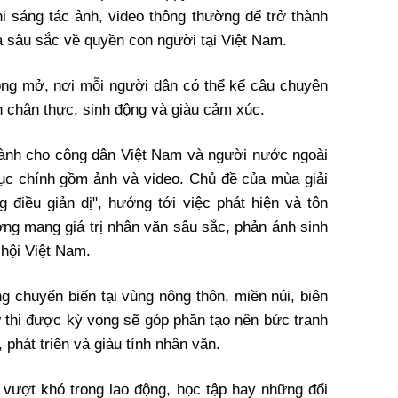
i sáng tác ảnh, video thông thường để trở thành
a sâu sắc về quyền con người tại Việt Nam.
ộng mở, nơi mỗi người dân có thể kể câu chuyện
 chân thực, sinh động và giàu cảm xúc.
dành cho công dân Việt Nam và người nước ngoài
 mục chính gồm ảnh và video. Chủ đề của mùa giải
điều giản dị", hướng tới việc phát hiện và tôn
ng mang giá trị nhân văn sâu sắc, phản ánh sinh
 hội Việt Nam.
g chuyển biến tại vùng nông thôn, miền núi, biên
ự thi được kỳ vọng sẽ góp phần tạo nên bức tranh
 phát triển và giàu tính nhân văn.
n vượt khó trong lao động, học tập hay những đổi