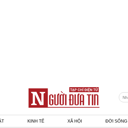
ẬT
KINH TẾ
XÃ HỘI
ĐỜI SỐNG