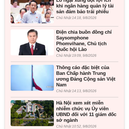
Lo ngại xung đột lợi ích
khi ngân hàng quản lý tài
sản đảm bảo trái phiếu
Chủ Nhật 14:18, 9/8/2026
Điện chia buồn đồng chí
Saysomphone
Phomvihane, Chủ tịch
Quốc hội Lào
Chủ Nhật 19:09, 9/8/2026
Thông cáo đặc biệt của
Ban Chấp hành Trung
ương Đảng Cộng sản Việt
Nam
Chủ Nhật 14:13, 9/8/2026
Hà Nội xem xét miễn
nhiễm chức vụ Ủy viên
UBND đối với 11 giám đốc
sở ngành
Chủ Nhật 10:52, 9/8/2026