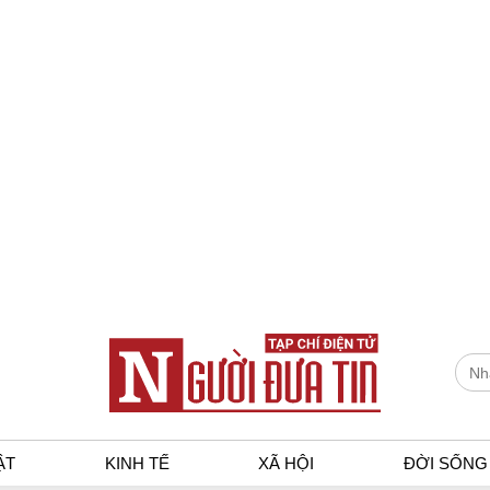
ẬT
KINH TẾ
XÃ HỘI
ĐỜI SỐNG