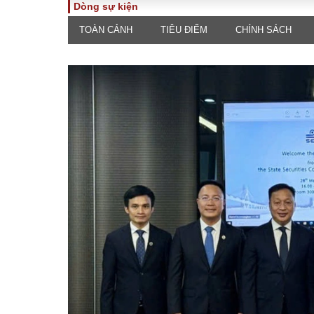
Dòng sự kiện
TOÀN CẢNH
TIÊU ĐIỂM
CHÍNH SÁCH
TOÀN CẢNH
PHÁP 
Tiêu điểm
Dòng ch
luật
Chính sách
Góc nhìn 
Sự kiện
Hồ sơ đi
Đối thoại
Tiếng nó
Thế giới
An ninh 
ĐA CHIỀU
INFOC
Quan điểm