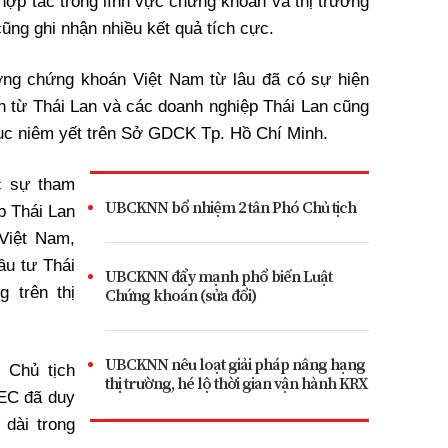
hợp tác trong lĩnh vực chứng khoán và thị trường
cũng ghi nhận nhiều kết quả tích cực.
ờng chứng khoán Việt Nam từ lâu đã có sự hiện
ến từ Thái Lan và các doanh nghiệp Thái Lan cũng
tục niêm yết trên Sở GDCK Tp. Hồ Chí Minh.
c sự tham
UBCKNN bổ nhiệm 2 tân Phó Chủ tịch
p Thái Lan
 Việt Nam,
u tư Thái
UBCKNN đẩy mạnh phổ biến Luật
 trên thị
Chứng khoán (sửa đổi)
UBCKNN nêu loạt giải pháp nâng hạng
 Chủ tịch
thị trường, hé lộ thời gian vận hành KRX
EC đã duy
 dài trong