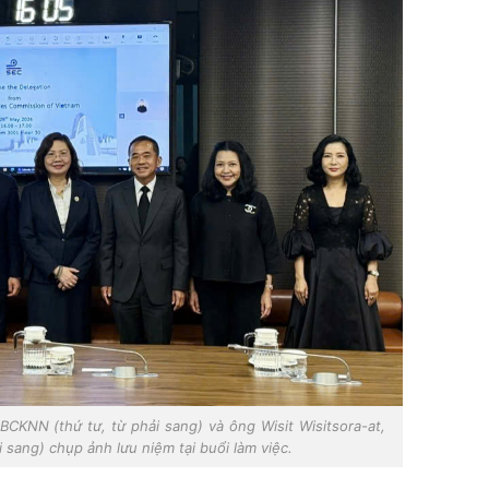
CKNN (thứ tư, từ phải sang) và ông Wisit Wisitsora-at,
i sang) chụp ảnh lưu niệm tại buổi làm việc.