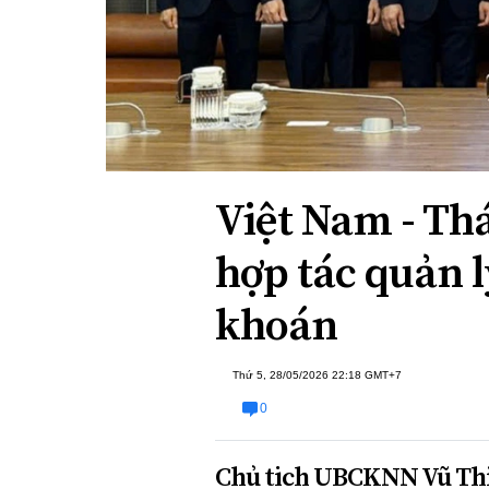
Xi nhan Trái Phải
Bạn đọc viết
Việt Nam - Th
hợp tác quản l
khoán
Thứ 5, 28/05/2026 22:18 GMT+7
0
Chủ tịch UBCKNN Vũ Thị