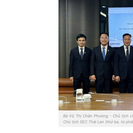
Bà Vũ Thị Chân Phương - Chủ tịch UB
Chủ tịch SEC Thái Lan (thứ ba, từ phả