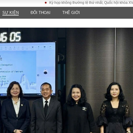
Kỳ họp không thường lệ thứ nhất, Quốc hội khóa XVI
Đưa
SỰ KIỆN
ĐỐI THOẠI
THẾ GIỚI
LUẬT
KINH TẾ
XÃ HỘI
ảy pháp
Bất động sản
Dân sinh
Tài chính - Ngân
Giáo dục
luật gia
hàng
Văn hoá
ều tra
Kinh tế vĩ mô
Môi trườn
i công dân
Hồ sơ doanh
Giao thông
nghiệp
- Hình sự
Xu hướng thị
trường
Tiêu dùng và dư
luận
Công nghệ
US