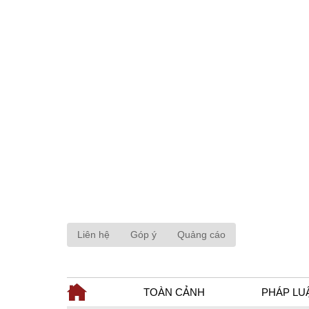
Liên hệ
Góp ý
Quảng cáo
TOÀN CẢNH
PHÁP LU