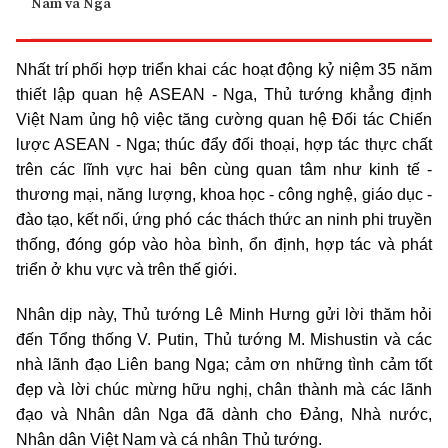
Nam và Nga
Nhất trí phối hợp triển khai các hoạt động kỷ niệm 35 năm
thiết lập quan hệ ASEAN - Nga, Thủ tướng khẳng định
Việt Nam ủng hộ việc tăng cường quan hệ Đối tác Chiến
lược ASEAN - Nga; thúc đẩy đối thoại, hợp tác thực chất
trên các lĩnh vực hai bên cùng quan tâm như kinh tế -
thương mại, năng lượng, khoa học - công nghệ, giáo dục -
đào tạo, kết nối, ứng phó các thách thức an ninh phi truyền
thống, đóng góp vào hòa bình, ổn định, hợp tác và phát
triển ở khu vực và trên thế giới.
Nhân dịp này, Thủ tướng Lê Minh Hưng gửi lời thăm hỏi
đến Tổng thống V. Putin, Thủ tướng M. Mishustin và các
nhà lãnh đạo Liên bang Nga; cảm ơn những tình cảm tốt
đẹp và lời chúc mừng hữu nghị, chân thành mà các lãnh
đạo và Nhân dân Nga đã dành cho Đảng, Nhà nước,
Nhân dân Việt Nam và cá nhân Thủ tướng.