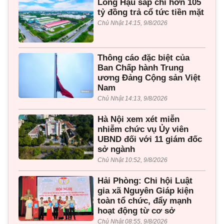
Long Hậu sắp chi hơn 105
tỷ đồng trả cổ tức tiền mặt
Chủ Nhật 14:15, 9/8/2026
Thông cáo đặc biệt của
Ban Chấp hành Trung
ương Đảng Cộng sản Việt
Nam
Chủ Nhật 14:13, 9/8/2026
Hà Nội xem xét miễn
nhiễm chức vụ Ủy viên
UBND đối với 11 giám đốc
sở ngành
Chủ Nhật 10:52, 9/8/2026
Hải Phòng: Chi hội Luật
gia xã Nguyên Giáp kiện
toàn tổ chức, đẩy mạnh
hoạt động từ cơ sở
Chủ Nhật 08:55, 9/8/2026