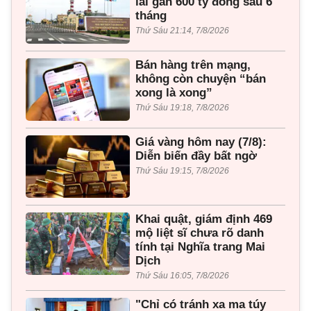
lãi gần 600 tỷ đồng sau 6
tháng
Thứ Sáu 21:14, 7/8/2026
Bán hàng trên mạng,
không còn chuyện “bán
xong là xong”
Thứ Sáu 19:18, 7/8/2026
Giá vàng hôm nay (7/8):
Diễn biến đầy bất ngờ
Thứ Sáu 19:15, 7/8/2026
Khai quật, giám định 469
mộ liệt sĩ chưa rõ danh
tính tại Nghĩa trang Mai
Dịch
Thứ Sáu 16:05, 7/8/2026
"Chỉ có tránh xa ma túy