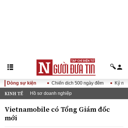
Nam lần thứ XV
Dòng sự kiện
Chiến dịch 500 ngày đêm
Kỷ nguyên v
KINH TẾ
Hồ sơ doanh nghiệp
Vietnamobile có Tổng Giám đốc
mới