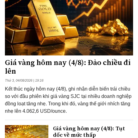
Giá vàng hôm nay (4/8): Đảo chiều đi
lên
Thứ 3, 04/08/2026 | 19:16
Kết thúc ngày hôm nay (4/8), ghi nhận diễn biến trái chiều
so với đầu phiên khi giá vàng SJC tại nhiều doanh nghiệp
đồng loạt tăng nhẹ. Trong khi đó, vàng thế giới nhích tăng
nhẹ lên 4.062,6 USD/ounce.
Giá vàng hôm nay (4/8): Tụt
dốc về mức thấp