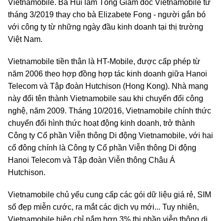
Vietnamobile. Bà Hui làm Tổng Giám đốc Vietnamobile từ
tháng 3/2019 thay cho bà Elizabete Fong - người gắn bó
với công ty từ những ngày đầu kinh doanh tại thị trường
Việt Nam.
Vietnamobile tiền thân là HT-Mobile, được cấp phép từ
năm 2006 theo hợp đồng hợp tác kinh doanh giữa Hanoi
Telecom và Tập đoàn Hutchison (Hong Kong). Nhà mạng
này đổi tên thành Vietnamobile sau khi chuyển đổi công
nghệ, năm 2009. Tháng 10/2016, Vietnamobile chính thức
chuyển đổi hình thức hoạt động kinh doanh, trở thành
Công ty Cổ phần Viễn thông Di động Vietnamobile, với hai
cổ đông chính là Công ty Cổ phần Viễn thông Di động
Hanoi Telecom và Tập đoàn Viễn thông Châu Á
Hutchison.
Vietnamobile chủ yếu cung cấp các gói dữ liệu giá rẻ, SIM
số đẹp miễn cước, ra mắt các dịch vụ mới... Tuy nhiên,
Vietnamobile hiện chỉ nắm hơn 3% thị phần viễn thông di