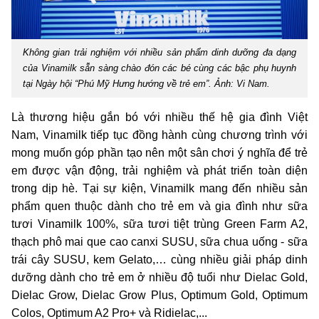
Không gian trải nghiệm với nhiều sản phẩm dinh dưỡng đa dạng
của Vinamilk sẵn sàng chào đón các bé cùng các bậc phụ huynh
tại Ngày hội “Phú Mỹ Hưng hướng về trẻ em”. Ảnh: Vi Nam.
Là thương hiệu gắn bó với nhiều thế hệ gia đình Việt
Nam, Vinamilk tiếp tục đồng hành cùng chương trình với
mong muốn góp phần tạo nên một sân chơi ý nghĩa để trẻ
em được vận động, trải nghiệm và phát triển toàn diện
trong dịp hè. Tại sự kiện, Vinamilk mang đến nhiều sản
phẩm quen thuộc dành cho trẻ em và gia đình như sữa
tươi Vinamilk 100%, sữa tươi tiệt trùng Green Farm A2,
thạch phô mai que cao canxi SUSU, sữa chua uống - sữa
trái cây SUSU, kem Gelato,… cùng nhiều giải pháp dinh
dưỡng dành cho trẻ em ở nhiều độ tuổi như Dielac Gold,
Dielac Grow, Dielac Grow Plus, Optimum Gold, Optimum
Colos, Optimum A2 Pro+ và Ridielac,...