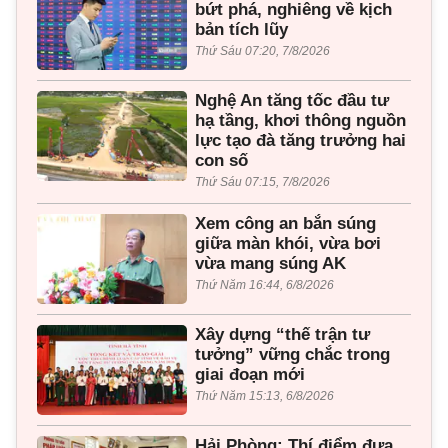
bứt phá, nghiêng về kịch
bản tích lũy
Thứ Sáu 07:20, 7/8/2026
Nghệ An tăng tốc đầu tư
hạ tầng, khơi thông nguồn
lực tạo đà tăng trưởng hai
con số
Thứ Sáu 07:15, 7/8/2026
Xem công an bắn súng
giữa màn khói, vừa bơi
vừa mang súng AK
Thứ Năm 16:44, 6/8/2026
Xây dựng “thế trận tư
tưởng” vững chắc trong
giai đoạn mới
Thứ Năm 15:13, 6/8/2026
Hải Phòng: Thí điểm đưa