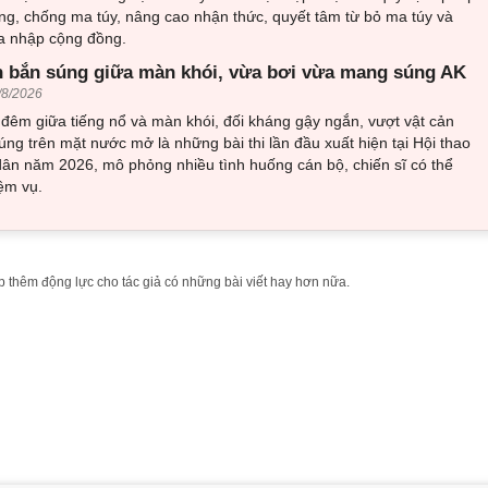
ng, chống ma túy, nâng cao nhận thức, quyết tâm từ bỏ ma túy và
òa nhập cộng đồng.
 bắn súng giữa màn khói, vừa bơi vừa mang súng AK
/8/2026
đêm giữa tiếng nổ và màn khói, đối kháng gậy ngắn, vượt vật cản
ng trên mặt nước mở là những bài thi lần đầu xuất hiện tại Hội thao
ân năm 2026, mô phỏng nhiều tình huống cán bộ, chiến sĩ có thể
ệm vụ.
 thêm động lực cho tác giả có những bài viết hay hơn nữa.