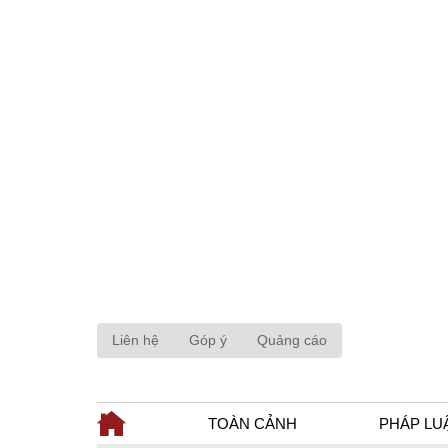
Liên hệ
Góp ý
Quảng cáo
TOÀN CẢNH
PHÁP LU