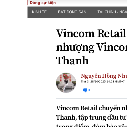
Dòng sự kiện
KINH TẾ
BẤT ĐỘNG SẢN
TÀI CHÍNH - NG
TOÀN CẢNH
PHÁP 
Tiêu điểm
Dòng ch
Vincom Retail
luật
Chính sách
Góc nhìn 
Sự kiện
nhượng Vinco
Hồ sơ đi
Đối thoại
Tiếng nó
Thanh
Thế giới
An ninh 
Nguyễn Hồng Nh
Thứ 3, 28/10/2025 14:23 GMT+7
0
Vincom Retail chuyển 
ĐA CHIỀU
INFOC
Thanh, tập trung đầu tư
Quan điểm
trọng điểm, đảm bảo vậ