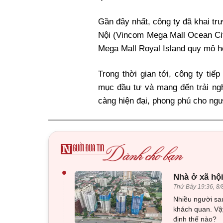
Gần đây nhất, công ty đã khai t
Nội (Vincom Mega Mall Ocean Ci
Mega Mall Royal Island quy mô h
Trong thời gian tới, công ty tiế
mục đầu tư và mang đến trải ngh
càng hiện đại, phong phú cho ngư
•
Nhà ở xã hội
Thứ Bảy 19:36, 8/
Nhiều người sau
khách quan. Vậy
định thế nào?