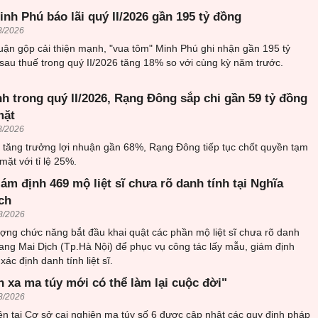
nh Phú báo lãi quý II/2026 gần 195 tỷ đồng
8/2026
uận gộp cải thiện mạnh, "vua tôm" Minh Phú ghi nhận gần 195 tỷ
sau thuế trong quý II/2026 tăng 18% so với cùng kỳ năm trước.
h trong quý II/2026, Rạng Đông sắp chi gần 59 tỷ đồng
mặt
8/2026
6 tăng trưởng lợi nhuận gần 68%, Rạng Đông tiếp tục chốt quyền tạm
mặt với tỉ lệ 25%.
iám định 469 mộ liệt sĩ chưa rõ danh tính tại Nghĩa
ch
8/2026
ượng chức năng bắt đầu khai quật các phần mộ liệt sĩ chưa rõ danh
trang Mai Dịch (Tp.Hà Nội) để phục vụ công tác lấy mẫu, giám định
ác định danh tính liệt sĩ.
h xa ma túy mới có thể làm lại cuộc đời"
8/2026
n tại Cơ sở cai nghiện ma túy số 6 được cập nhật các quy định pháp