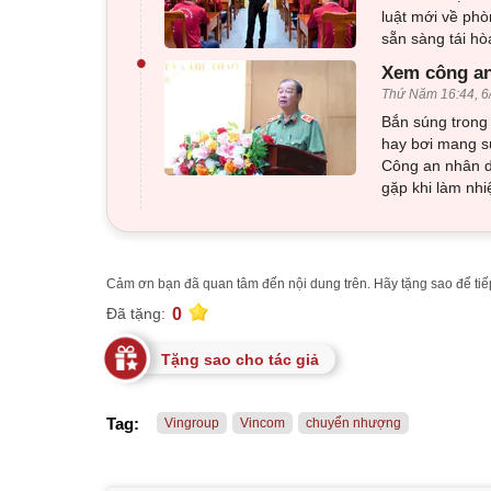
luật mới về phò
sẵn sàng tái h
•
Xem công an
Thứ Năm 16:44, 6
Bắn súng trong 
hay bơi mang sú
Công an nhân d
gặp khi làm nhi
Cảm ơn bạn đã quan tâm đến nội dung trên. Hãy tặng sao để tiếp
0
Đã tặng:
Tặng sao cho tác giả
Tag:
Vingroup
Vincom
chuyển nhượng