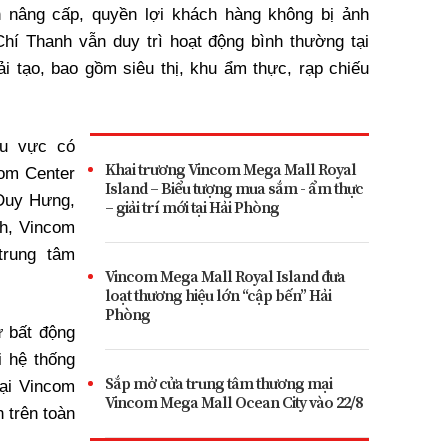
n nâng cấp, quyền lợi khách hàng không bị ảnh
í Thanh vẫn duy trì hoạt động bình thường tại
i tạo, bao gồm siêu thị, khu ẩm thực, rạp chiếu
hu vực có
Khai trương Vincom Mega Mall Royal
com Center
Island – Biểu tượng mua sắm - ẩm thực
 Duy Hưng,
– giải trí mới tại Hải Phòng
h, Vincom
trung tâm
Vincom Mega Mall Royal Island đưa
loạt thương hiệu lớn “cập bến” Hải
Phòng
ư bất động
 hệ thống
Sắp mở cửa trung tâm thương mại
ại Vincom
Vincom Mega Mall Ocean City vào 22/8
h trên toàn