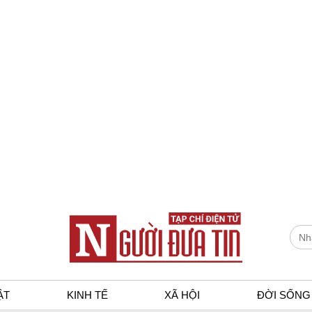
ẬT
KINH TẾ
XÃ HỘI
ĐỜI SỐNG