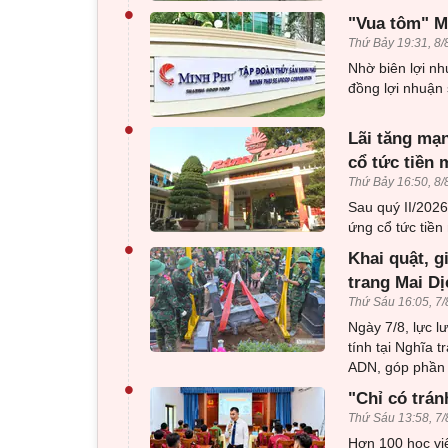
•
"Vua tôm" Mi
Thứ Bảy 19:31, 8/
Nhờ biên lợi nh
đồng lợi nhuận 
•
Lãi tăng mạn
cổ tức tiền 
Thứ Bảy 16:50, 8/
Sau quý II/202
ứng cổ tức tiền 
•
Khai quật, g
trang Mai Dị
Thứ Sáu 16:05, 7/
Ngày 7/8, lực l
tính tại Nghĩa 
ADN, góp phần x
•
"Chỉ có trán
Thứ Sáu 13:58, 7/
Hơn 100 học viê