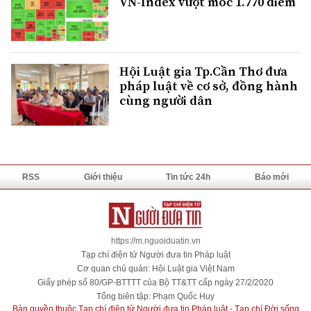
VN-Index vượt mốc 1.770 điểm
Hội Luật gia Tp.Cần Thơ đưa
pháp luật về cơ sở, đồng hành
cùng người dân
RSS
Giới thiệu
Tin tức 24h
Báo mới
https://m.nguoiduatin.vn
Tạp chí điện tử Người đưa tin Pháp luật
Cơ quan chủ quản: Hội Luật gia Việt Nam
Giấy phép số 80/GP-BTTTT của Bộ TT&TT cấp ngày 27/2/2020
Tổng biên tập: Phạm Quốc Huy
Bản quyền thuộc Tạp chí điện tử Người đưa tin Pháp luật - Tạp chí Đời sống