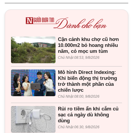
Cận cảnh khu chợ cũ hơn
10.000m2 bỏ hoang nhiều
năm, cỏ mọc um tùm
Chủ Nhật 08:53, 9/8/2026
Mô hình Direct Indexing:
Khi biến động thị trường
trở thành một phần của
chiến lược
Chủ Nhật 08:00, 9/8/2026
Rủi ro tiềm ẩn khi cắm củ
sạc cả ngày dù không
dùng
Chủ Nhật 06:30, 9/8/2026