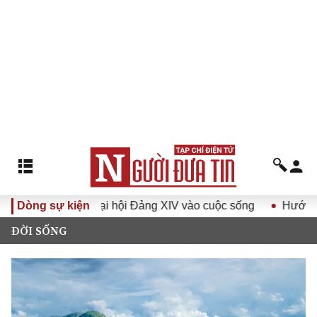
Nghị quyết Đại hội Đảng XIV vào cuộc sống
Dòng sự kiện
Hướng tới Đại
ĐỜI SỐNG