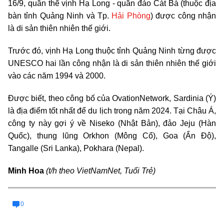
16/9, quần thể vịnh Hạ Long - quần đảo Cát Bà (thuộc địa
bàn tỉnh Quảng Ninh và Tp.
Hải Phòng
) được công nhận
là di sản thiên nhiên thế giới.
Trước đó, vịnh Hạ Long thuộc tỉnh Quảng Ninh từng được
UNESCO hai lần công nhận là di sản thiên nhiên thế giới
vào các năm 1994 và 2000.
Được biết, theo công bố của OvationNetwork, Sardinia (Ý)
là địa điểm tốt nhất để du lịch trong năm 2024. Tại Châu Á,
công ty này gợi ý về Niseko (Nhật Bản), đảo Jeju (Hàn
Quốc), thung lũng Orkhon (Mông Cổ), Goa (Ấn Độ),
Tangalle (Sri Lanka), Pokhara (Nepal).
Minh Hoa
(t/h theo VietNamNet, Tuổi Trẻ)
0