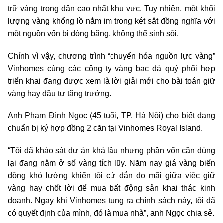
trữ vàng trong dân cao nhất khu vực. Tuy nhiên, một khối
lượng vàng khổng lồ nằm im trong két sắt đồng nghĩa với
một nguồn vốn bị đóng băng, không thể sinh sôi.
Chính vì vậy, chương trình “chuyển hóa nguồn lực vàng”
Vinhomes cùng các công ty vàng bạc đá quý phối hợp
triển khai đang được xem là lời giải mới cho bài toán giữ
vàng hay đầu tư tăng trưởng.
Anh Phạm Đình Ngọc (45 tuổi, TP. Hà Nội) cho biết đang
chuẩn bị ký hợp đồng 2 căn tại Vinhomes Royal Island.
“Tôi đã khảo sát dự án khá lâu nhưng phần vốn cần dùng
lại đang nằm ở số vàng tích lũy. Năm nay giá vàng biến
động khó lường khiến tôi cứ đắn đo mãi giữa việc giữ
vàng hay chốt lời để mua bất động sản khai thác kinh
doanh. Ngay khi Vinhomes tung ra chính sách này, tôi đã
có quyết định của mình, đó là mua nhà”, anh Ngọc chia sẻ.