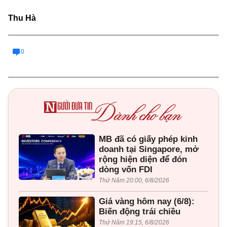
Thu Hà
0
MB đã có giấy phép kinh
doanh tại Singapore, mở
rộng hiện diện để đón
dòng vốn FDI
Thứ Năm 20:00, 6/8/2026
Giá vàng hôm nay (6/8):
Biến động trái chiều
Thứ Năm 19:15, 6/8/2026