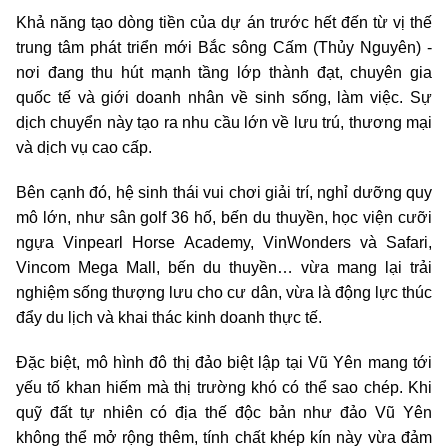
Khả năng tạo dòng tiền của dự án trước hết đến từ vị thế
trung tâm phát triển mới Bắc sông Cấm (Thủy Nguyên) -
nơi đang thu hút mạnh tầng lớp thành đạt, chuyên gia
quốc tế và giới doanh nhân về sinh sống, làm việc. Sự
dịch chuyển này tạo ra nhu cầu lớn về lưu trú, thương mại
và dịch vụ cao cấp.
Bên cạnh đó, hệ sinh thái vui chơi giải trí, nghỉ dưỡng quy
mô lớn, như sân golf 36 hố, bến du thuyền, học viện cưỡi
ngựa Vinpearl Horse Academy, VinWonders và Safari,
Vincom Mega Mall, bến du thuyền… vừa mang lại trải
nghiệm sống thượng lưu cho cư dân, vừa là động lực thúc
đẩy du lịch và khai thác kinh doanh thực tế.
Đặc biệt, mô hình đô thị đảo biệt lập tại Vũ Yên mang tới
yếu tố khan hiếm mà thị trường khó có thể sao chép. Khi
quỹ đất tự nhiên có địa thế độc bản như đảo Vũ Yên
không thể mở rộng thêm, tính chất khép kín này vừa đảm