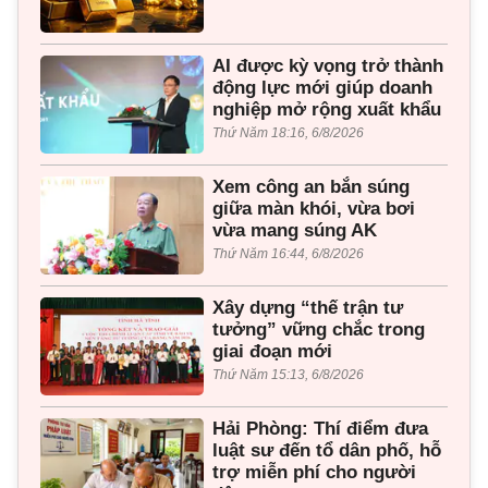
AI được kỳ vọng trở thành
động lực mới giúp doanh
nghiệp mở rộng xuất khẩu
Thứ Năm 18:16, 6/8/2026
Xem công an bắn súng
giữa màn khói, vừa bơi
vừa mang súng AK
Thứ Năm 16:44, 6/8/2026
Xây dựng “thế trận tư
tưởng” vững chắc trong
giai đoạn mới
Thứ Năm 15:13, 6/8/2026
Hải Phòng: Thí điểm đưa
luật sư đến tổ dân phố, hỗ
trợ miễn phí cho người