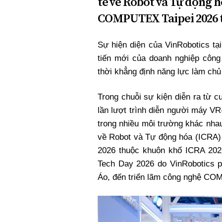
tế về Robot và Tự động h
Xi nhan Trái Phải
COMPUTEX Taipei 2026 t
Bạn đọc viết
Sự hiện diện của VinRobotics tạ
tiến mới của doanh nghiệp công
thời khẳng định năng lực làm chủ
Trong chuỗi sự kiện diễn ra từ c
lần lượt trình diễn người máy V
trong nhiều môi trường khác nhau
về Robot và Tự động hóa (ICRA) 2
2026 thuộc khuôn khổ ICRA 202
Tech Day 2026 do VinRobotics p
Áo, đến triển lãm công nghệ COM