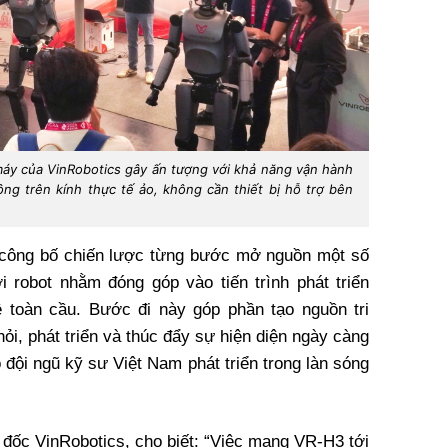
máy của VinRobotics gây ấn tượng với khả năng vận hành
g trên kính thực tế ảo, không cần thiết bị hỗ trợ bên
s công bố chiến lược từng bước mở nguồn một số
i robot nhằm đóng góp vào tiến trình phát triển
 toàn cầu. Bước đi này góp phần tạo nguồn tri
i, phát triển và thúc đẩy sự hiện diện ngày càng
 đội ngũ kỹ sư Việt Nam phát triển trong làn sóng
ốc VinRobotics, cho biết: “Việc mang VR-H3 tới