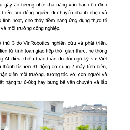
ều gây ấn tượng nhờ khả năng vận hành ổn định
 triển lãm đông người, di chuyển nhanh nhẹn và
o linh hoạt, cho thấy tiềm năng ứng dụng thực tế
 và môi trường công nghiệp.
thứ 3 do VinRobotics nghiên cứu và phát triển,
điện tử tính toán giao tiếp thời gian thực, hệ thống
ng AI điều khiển toàn thân do đội ngũ kỹ sư Việt
 thành từ hơn 31 động cơ cùng 2 máy tính biên,
ận diện môi trường, tương tác với con người và
vật nặng từ 6-8kg hay bưng bê vận chuyển và lắp