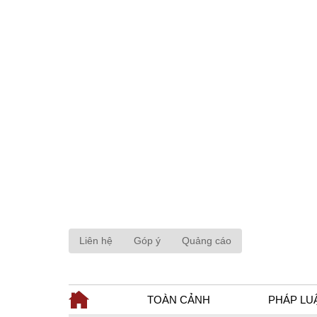
Liên hệ
Góp ý
Quảng cáo
TOÀN CẢNH
PHÁP LU