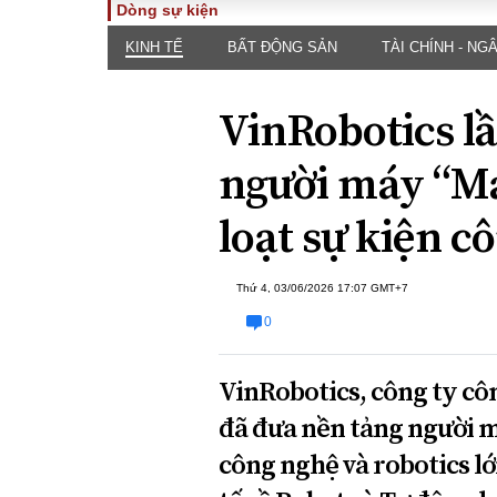
Dòng sự kiện
KINH TẾ
BẤT ĐỘNG SẢN
TÀI CHÍNH - NG
TOÀN CẢNH
PHÁP 
Tiêu điểm
Dòng ch
VinRobotics lầ
luật
Chính sách
Góc nhìn 
Sự kiện
người máy “Ma
Hồ sơ đi
Đối thoại
Tiếng nó
loạt sự kiện c
Thế giới
An ninh 
Thứ 4, 03/06/2026 17:07 GMT+7
0
VinRobotics, công ty cô
đã đưa nền tảng người 
ĐA CHIỀU
INFOC
công nghệ và robotics lớ
Quan điểm