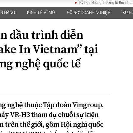
Kỳ họp không thường lệ thứ nhất, Quốc hộ
ÂN HÀNG
KINH TẾ VĨ MÔ
HỒ SƠ DOANH NGHIỆP
XU H
LUẬT
KINH TẾ
XÃ HỘI
ảy pháp
Bất động sản
Dân sinh
n đầu trình diễn
Tài chính - Ngân
Giáo dục
luật gia
hàng
Văn hoá
ke In Vietnam” tại
ều tra
Kinh tế vĩ mô
Môi trườn
i công dân
Hồ sơ doanh
ông nghệ quốc tế
Giao thông
nghiệp
- Hình sự
Xu hướng thị
trường
Tiêu dùng và dư
luận
Công nghệ
ng nghệ thuộc Tập đoàn Vingroup,
máy VR-H3 tham dự chuỗi sự kiện
US
n trên thế giới, gồm Hội nghị quốc