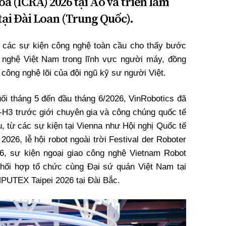
óa (ICRA) 2026 tại Áo và triển lãm
ại Đài Loan (Trung Quốc).
i các sự kiện công nghệ toàn cầu cho thấy bước
 nghệ Việt Nam trong lĩnh vực người máy, đồng
 công nghệ lõi của đội ngũ kỹ sư người Việt.
uối tháng 5 đến đầu tháng 6/2026, VinRobotics đã
R-H3 trước giới chuyên gia và công chúng quốc tế
, từ các sự kiện tại Vienna như Hội nghị Quốc tế
026, lễ hội robot ngoài trời Festival der Roboter
6, sự kiện ngoại giao công nghệ Vietnam Robot
hối hợp tổ chức cùng Đại sứ quán Việt Nam tại
PUTEX Taipei 2026 tại Đài Bắc.