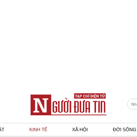
ẬT
KINH TẾ
XÃ HỘI
ĐỜI SỐNG