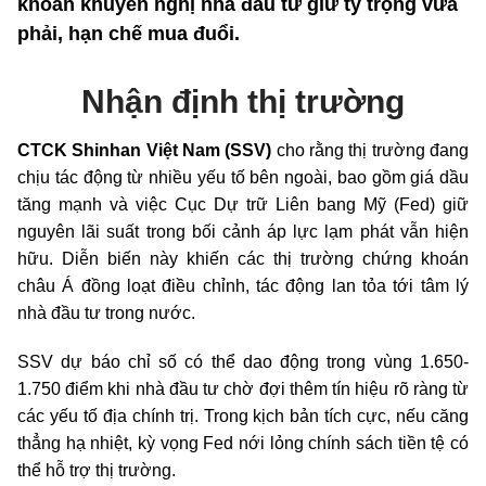
khoán khuyến nghị nhà đầu tư giữ tỷ trọng vừa
phải, hạn chế mua đuổi.
Nhận định thị trường
CTCK Shinhan Việt Nam (SSV)
cho rằng thị trường đang
chịu tác động từ nhiều yếu tố bên ngoài, bao gồm giá dầu
tăng mạnh và việc Cục Dự trữ Liên bang Mỹ (Fed) giữ
nguyên lãi suất trong bối cảnh áp lực lạm phát vẫn hiện
hữu. Diễn biến này khiến các thị trường chứng khoán
châu Á đồng loạt điều chỉnh, tác động lan tỏa tới tâm lý
nhà đầu tư trong nước.
SSV dự báo chỉ số có thể dao động trong vùng 1.650
-
1.750 điểm khi nhà đầu tư chờ đợi thêm tín hiệu rõ ràng từ
các yếu tố địa chính trị. Trong kịch bản tích cực, nếu căng
thẳng hạ nhiệt, kỳ vọng Fed nới lỏng chính sách tiền tệ có
thể hỗ trợ thị trường.