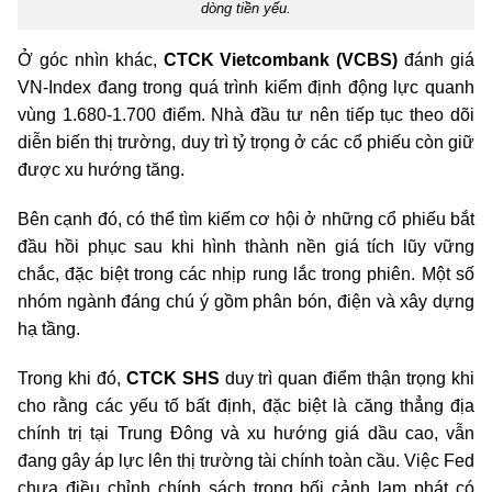
dòng tiền yếu.
Ở góc nhìn khác,
CTCK Vietcombank (VCBS)
đánh giá
VN-Index đang trong quá trình kiểm định động lực quanh
vùng 1.680
-
1.700 điểm. Nhà đầu tư nên tiếp tục theo dõi
diễn biến thị trường, duy trì tỷ trọng ở các cổ phiếu còn giữ
được xu hướng tăng.
Bên cạnh đó, có thể tìm kiếm cơ hội ở những cổ phiếu bắt
đầu hồi phục sau khi hình thành nền giá tích lũy vững
chắc, đặc biệt trong các nhịp rung lắc trong phiên. Một số
nhóm ngành đáng chú ý gồm phân bón, điện và xây dựng
hạ tầng.
Trong khi đó,
CTCK SHS
duy trì quan điểm thận trọng khi
cho rằng các yếu tố bất định, đặc biệt là căng thẳng địa
chính trị tại Trung Đông và xu hướng giá dầu cao, vẫn
đang gây áp lực lên thị trường tài chính toàn cầu. Việc Fed
chưa điều chỉnh chính sách trong bối cảnh lạm phát có