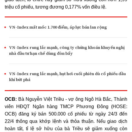
triệu cổ phiếu, tương đương 0,177% vốn điều lệ.
VN-Index mất mốc 1.700 điểm, áp lực bán lan rộng
VN-Index rung lắc mạnh, công ty chứng khoán khuyến nghị
nhà đầu tư hạn chế dùng đòn bẩy
VN-Index rung lắc mạnh, hụt hơi cuối phiên dù cổ phiếu dầu
khí bứt phá
OCB:
Bà Nguyễn Việt Triều
-
vợ ông Ngô Hà Bắc, Thành
viên HĐQT Ngân hàng TMCP Phương Đông (HOSE:
OCB) đăng ký bán 500.000 cổ phiếu từ ngày 24/3 đến
22/4 thông qua khớp lệnh và thỏa thuận. Nếu giao dịch
hoàn tất,
tỉ lệ
sở hữu của bà Triều sẽ giảm xuống còn