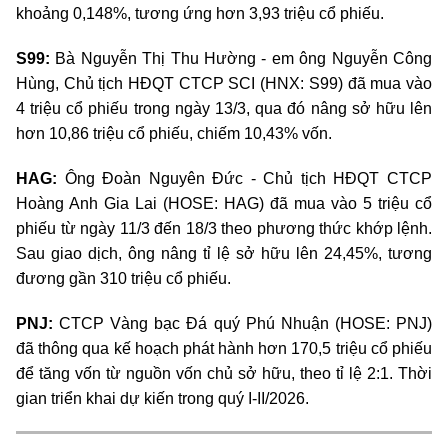
khoảng 0,148%, tương ứng hơn 3,93 triệu cổ phiếu.
S99:
Bà Nguyễn Thị Thu Hường
-
em ông Nguyễn Công
Hùng, Chủ tịch HĐQT CTCP SCI (HNX: S99) đã mua vào
4 triệu cổ phiếu trong ngày 13/3, qua đó nâng sở hữu lên
hơn 10,86 triệu cổ phiếu, chiếm 10,43% vốn.
HAG:
Ông Đoàn Nguyên Đức
-
Chủ tịch HĐQT CTCP
Hoàng Anh Gia Lai (HOSE: HAG) đã mua vào 5 triệu cổ
phiếu từ ngày 11/3 đến 18/3 theo phương thức khớp lệnh.
Sau giao dịch, ông nâng
tỉ lệ
sở hữu lên 24,45%, tương
đương gần 310 triệu cổ phiếu.
PNJ:
CTCP Vàng bạc Đá quý Phú Nhuận (HOSE: PNJ)
đã thông qua kế hoạch phát hành hơn 170,5 triệu cổ phiếu
để tăng vốn từ nguồn vốn chủ sở hữu, theo
tỉ lệ
2:1. Thời
gian triển khai dự kiến trong quý I
-
II/2026.