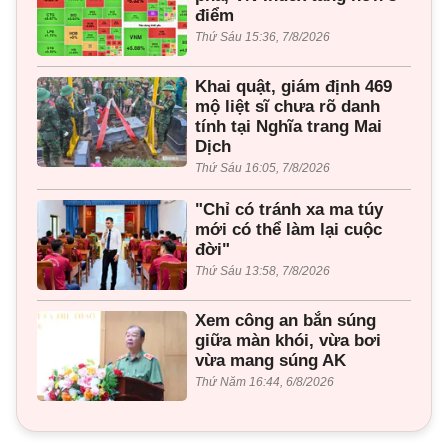
điểm
Thứ Sáu 15:36, 7/8/2026
Khai quật, giám định 469
mộ liệt sĩ chưa rõ danh
tính tại Nghĩa trang Mai
Dịch
Thứ Sáu 16:05, 7/8/2026
"Chỉ có tránh xa ma túy
mới có thể làm lại cuộc
đời"
Thứ Sáu 13:58, 7/8/2026
Xem công an bắn súng
giữa màn khói, vừa bơi
vừa mang súng AK
Thứ Năm 16:44, 6/8/2026