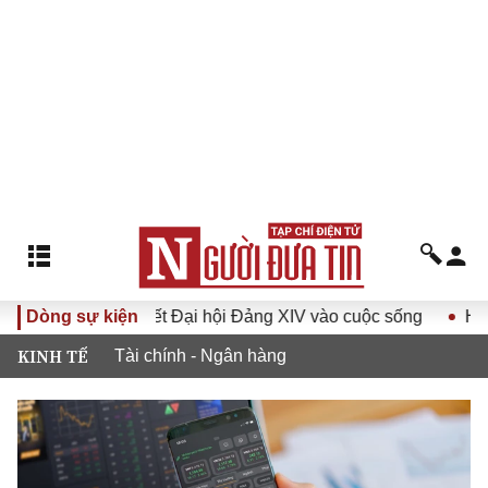
ưa Nghị quyết Đại hội Đảng XIV vào cuộc sống
Dòng sự kiện
Hướng tới 
KINH TẾ
Tài chính - Ngân hàng