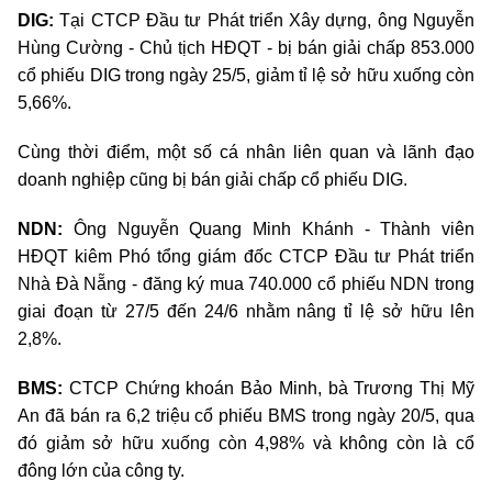
DIG:
Tại CTCP Đầu tư Phát triển Xây dựng, ông Nguyễn
Hùng Cường
-
Chủ tịch HĐQT
-
bị bán giải chấp 853.000
cổ phiếu DIG trong ngày 25/5, giảm
tỉ lệ
sở hữu xuống còn
5,66%.
Cùng thời điểm, một số cá nhân liên quan và lãnh đạo
doanh nghiệp cũng bị bán giải chấp cổ phiếu DIG.
NDN:
Ông Nguyễn Quang Minh Khánh
-
Thành viên
HĐQT kiêm Phó tổng giám đốc CTCP Đầu tư Phát triển
Nhà Đà Nẵng
-
đăng ký mua 740.000 cổ phiếu NDN trong
giai đoạn từ 27/5 đến 24/6 nhằm nâng
tỉ lệ
sở hữu lên
2,8%.
BMS:
CTCP Chứng khoán Bảo Minh, bà Trương Thị Mỹ
An đã bán ra 6,2 triệu cổ phiếu BMS trong ngày 20/5, qua
đó giảm sở hữu xuống còn 4,98% và không còn là cổ
đông lớn của công ty.