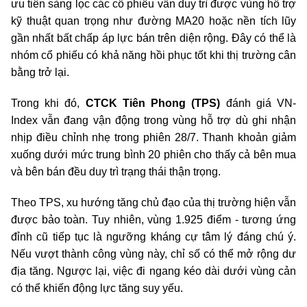
ưu tiên sàng lọc các cổ phiếu vẫn duy trì được vùng hỗ trợ
kỹ thuật quan trọng như đường MA20 hoặc nền tích lũy
gần nhất bất chấp áp lực bán trên diện rộng. Đây có thể là
nhóm cổ phiếu có khả năng hồi phục tốt khi thị trường cân
bằng trở lại.
Trong khi đó,
CTCK Tiên Phong (TPS)
đánh giá VN-
Index vẫn đang vận động trong vùng hỗ trợ dù ghi nhận
nhịp điều chỉnh nhẹ trong phiên 28/7. Thanh khoản giảm
xuống dưới mức trung bình 20 phiên cho thấy cả bên mua
và bên bán đều duy trì trạng thái thận trọng.
Theo TPS, xu hướng tăng chủ đạo của thị trường hiện vẫn
được bảo toàn. Tuy nhiên, vùng 1.925 điểm
-
tương ứng
đỉnh cũ tiếp tục là ngưỡng kháng cự tâm lý đáng chú ý.
Nếu vượt thành công vùng này, chỉ số có thể mở rộng dư
địa tăng. Ngược lại, việc đi ngang kéo dài dưới vùng cản
có thể khiến động lực tăng suy yếu.