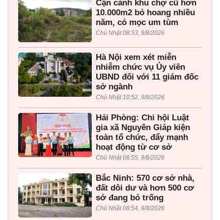
Cận cảnh khu chợ cũ hơn
10.000m2 bỏ hoang nhiều
năm, cỏ mọc um tùm
Chủ Nhật 08:53, 9/8/2026
Hà Nội xem xét miễn
nhiễm chức vụ Ủy viên
UBND đối với 11 giám đốc
sở ngành
Chủ Nhật 10:52, 9/8/2026
Hải Phòng: Chi hội Luật
gia xã Nguyên Giáp kiện
toàn tổ chức, đẩy mạnh
hoạt động từ cơ sở
Chủ Nhật 08:55, 9/8/2026
Bắc Ninh: 570 cơ sở nhà,
đất dôi dư và hơn 500 cơ
sở đang bỏ trống
Chủ Nhật 08:54, 9/8/2026