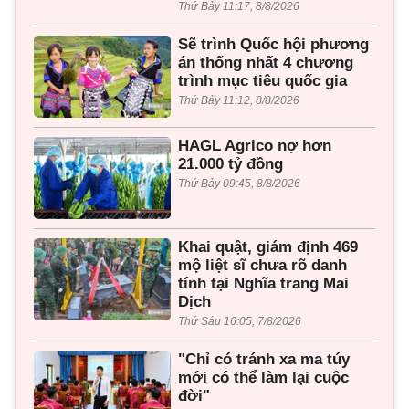
Thứ Bảy 11:17, 8/8/2026
Sẽ trình Quốc hội phương
án thống nhất 4 chương
trình mục tiêu quốc gia
Thứ Bảy 11:12, 8/8/2026
HAGL Agrico nợ hơn
21.000 tỷ đồng
Thứ Bảy 09:45, 8/8/2026
Khai quật, giám định 469
mộ liệt sĩ chưa rõ danh
tính tại Nghĩa trang Mai
Dịch
Thứ Sáu 16:05, 7/8/2026
"Chỉ có tránh xa ma túy
mới có thể làm lại cuộc
đời"