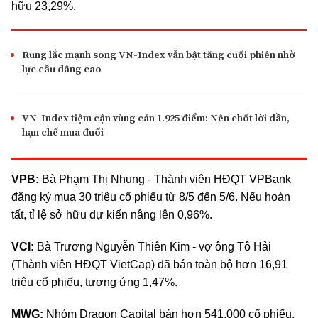
hữu 23,29%.
Rung lắc mạnh song VN-Index vẫn bật tăng cuối phiên nhờ
lực cầu dâng cao
VN-Index tiệm cận vùng cản 1.925 điểm: Nên chốt lời dần,
hạn chế mua đuổi
VPB:
Bà Phạm Thị Nhung
-
Thành viên HĐQT VPBank
đăng ký mua 30 triệu cổ phiếu từ 8/5 đến 5/6. Nếu hoàn
tất,
tỉ lệ
sở hữu dự kiến nâng lên 0,96%.
VCI:
Bà Trương Nguyễn Thiên Kim
-
vợ ông Tô Hải
(Thành viên HĐQT VietCap) đã bán toàn bộ hơn 16,91
triệu cổ phiếu, tương ứng 1,47%.
MWG:
Nhóm Dragon Capital bán hơn 541.000 cổ phiếu,