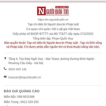
https://m.nguoiduatin.vn
Tạp chí điện tử Người đưa tin Pháp luật
Cơ quan chủ quản: Hội Luật gia Việt Nam
Giấy phép số 80/GP-BTTTT của Bộ TT&TT cấp ngày 27/2/2020
Tổng biên tập: Phạm Quốc Huy
Bản quyền thuộc Tạp chí điện tử Người đưa tin Pháp luật - Tạp chí Đời sống
và Pháp luật. Chỉ được phép dẫn nguồn khi có thoả thuận bằng văn bản.
Tầng 4, Tòa tháp Ngôi Sao - Star Tower, đường Dương Đình Nghệ -
Phường Cầu Giấy - Hà Nội
0903 405 146
toasoan@nguoiduatin.vn
BÁO GIÁ QUẢNG CÁO
Miền Bắc: 098 9033388
Miền Trung : 0912 329 293