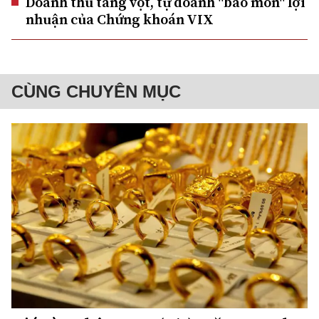
Doanh thu tăng vọt, tự doanh "bào mòn" lợi
nhuận của Chứng khoán VIX
CÙNG CHUYÊN MỤC