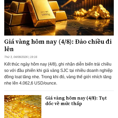
Giá vàng hôm nay (4/8): Đảo chiều đi
lên
Thứ 3, 04/08/2026 | 19:16
Kết thúc ngày hôm nay (4/8), ghi nhận diễn biến trái chiều
so với đầu phiên khi giá vàng SJC tại nhiều doanh nghiệp
đồng loạt tăng nhẹ. Trong khi đó, vàng thế giới nhích tăng
nhẹ lên 4.062,6 USD/ounce.
Giá vàng hôm nay (4/8): Tụt
dốc về mức thấp