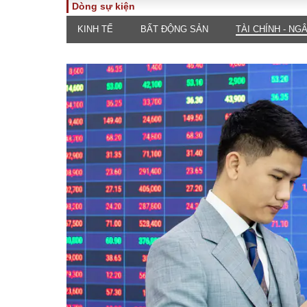
Dòng sự kiện
KINH TẾ
BẤT ĐỘNG SẢN
TÀI CHÍNH - NG
TOÀN CẢNH
PHÁP 
Tiêu điểm
Dòng ch
luật
Chính sách
Góc nhìn 
Sự kiện
Hồ sơ đi
Đối thoại
Tiếng nó
Thế giới
An ninh 
ĐA CHIỀU
INFOC
Quan điểm