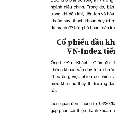
BSC cho biết độ rộng thị trường
ngành điều chỉnh. Trong đó, bán
trong khi dầu khí, tiện ích và hó
khoán này, thanh khoản duy trì ở
đủ mạnh để bứt phá hoàn toàn khỏ
Cổ phiếu dầu kh
VN-Index tiến
Ông Lê Đức Khánh - Giám đốc P
chứng khoán vẫn duy trì xu hướn
Theo ông, việc nhiều cổ phiếu v
mức khá cho thấy thị trường đan
tới.
Liên quan đến Thông tư 08/202
góp phần cải thiện thanh khoản h