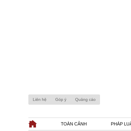
Liên hệ
Góp ý
Quảng cáo
TOÀN CẢNH
PHÁP LU