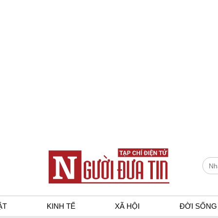
ẬT
KINH TẾ
XÃ HỘI
ĐỜI SỐNG