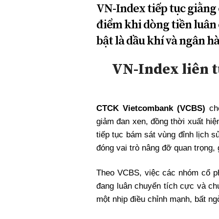
VN-Index tiếp tục giằng 
điểm khi dòng tiền luân
bật là dầu khí và ngân h
VN-Index liên 
CTCK Vietcombank (VCBS)
ch
giảm đan xen, đồng thời xuất hi
tiếp tục bám sát vùng đỉnh lịch
đóng vai trò nâng đỡ quan trọng, 
Theo VCBS, việc các nhóm cổ phi
đang luân chuyển tích cực và chư
một nhịp điều chỉnh mạnh, bất n