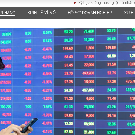
Kỳ họp không thường lệ thứ nhất, Quốc hội
ÂN HÀNG
KINH TẾ VĨ MÔ
HỒ SƠ DOANH NGHIỆP
XU H
LUẬT
KINH TẾ
XÃ HỘI
ảy pháp
Bất động sản
Dân sinh
Tài chính - Ngân
Giáo dục
luật gia
hàng
Văn hoá
ều tra
Kinh tế vĩ mô
Môi trườn
i công dân
Hồ sơ doanh
Giao thông
nghiệp
- Hình sự
Xu hướng thị
trường
Tiêu dùng và dư
luận
Công nghệ
US