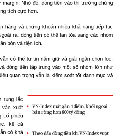
y margin. Nhờ đó, dòng tiền vào thị trường chứng
ng tích cực hơn.
n hàng và chứng khoán nhiều khả năng tiếp tục
 Ngoài ra, dòng tiền có thể lan tỏa sang các nhóm
ân bón và tiện ích.
ẫn có thể tự tin nắm giữ và giải ngân chọn lọc.
và dòng tiền tập trung vào một số nhóm lớn như
 điều quan trọng vẫn là kiểm soát tốt danh mục và
n rung lắc
VN-Index mất gần 4 điểm, khối ngoại
 vẫn xuất
bán ròng hơn 800 tỷ đồng
 cổ phiếu
ực, kể cả
vẫn có khả
Theo dấu dòng tiền khi VN-Index vượt