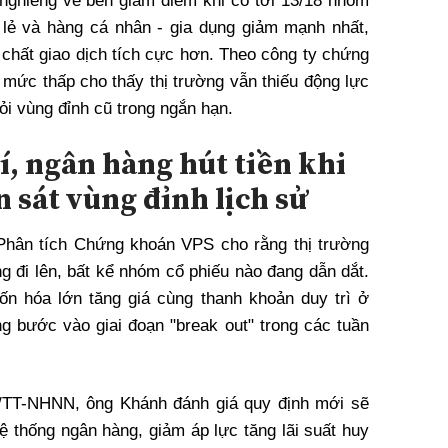
 nghiêng về bên giảm điểm khi có tới 13/18 nhóm
 lẻ và hàng cá nhân - gia dụng giảm mạnh nhất,
a chất giao dịch tích cực hơn. Theo công ty chứng
 mức thấp cho thấy thị trường vẫn thiếu động lực
i vùng đỉnh cũ trong ngắn hạn.
í, ngân hàng hút tiền khi
 sát vùng đỉnh lịch sử
hân tích Chứng khoán VPS cho rằng thị trường
g đi lên, bất kể nhóm cổ phiếu nào đang dẫn dắt.
ốn hóa lớn tăng giá cùng thanh khoản duy trì ở
g bước vào giai đoạn "break out" trong các tuần
6/TT-NHNN, ông Khánh đánh giá quy định mới sẽ
ệ thống ngân hàng, giảm áp lực tăng lãi suất huy