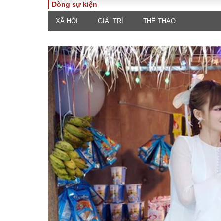
Dòng sự kiện
XÃ HỘI
GIẢI TRÍ
THỂ THAO
TOÀN CẢNH
PHÁP 
Tiêu điểm
Dòng ch
luật
Chính sách
Góc nhìn 
Sự kiện
Hồ sơ đi
Đối thoại
Tiếng nó
Thế giới
An ninh 
ĐA CHIỀU
INFOC
Quan điểm