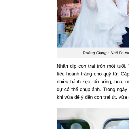
Trường Giang - Nhã Phươn
Nhân dịp con trai tròn một tuổ
tiệc hoành tráng cho quý tử. Cặ
nhiều bánh kẹo, đồ uống, hoa, 
dự có thể chụp ảnh. Trong ngày 
khi vừa để ý đến con trai út, vừ