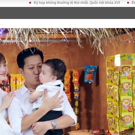
Kỳ họp không thường lệ thứ nhất, Quốc hội khóa XVI
Đưa Nghị quyết 
LUẬT
KINH TẾ
XÃ HỘI
ảy pháp
Bất động sản
Dân sinh
Tài chính - Ngân
Giáo dục
luật gia
hàng
Văn hoá
ều tra
Kinh tế vĩ mô
Môi trườn
i công dân
Hồ sơ doanh
Giao thông
nghiệp
- Hình sự
Xu hướng thị
trường
Tiêu dùng và dư
luận
Công nghệ
US