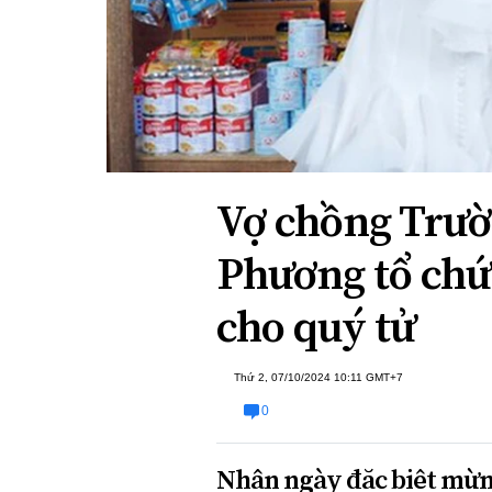
Xi nhan Trái Phải
Bạn đọc viết
Vợ chồng Trườ
Phương tổ chức
cho quý tử
Thứ 2, 07/10/2024 10:11 GMT+7
0
Nhân ngày đặc biệt mừng