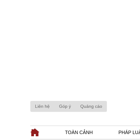
Liên hệ
Góp ý
Quảng cáo
TOÀN CẢNH
PHÁP LU