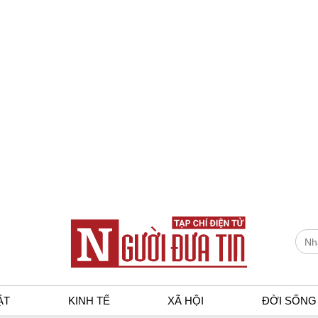
ẬT
KINH TẾ
XÃ HỘI
ĐỜI SỐNG