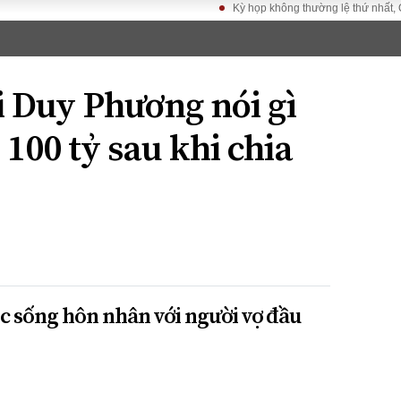
Kỳ họp không thường lệ thứ nhất, Quốc hộ
LUẬT
KINH TẾ
XÃ HỘI
ảy pháp
Bất động sản
Dân sinh
i Duy Phương nói gì
Tài chính - Ngân
Giáo dục
luật gia
hàng
Văn hoá
 100 tỷ sau khi chia
ều tra
Kinh tế vĩ mô
Môi trườn
i công dân
Hồ sơ doanh
Giao thông
nghiệp
- Hình sự
Xu hướng thị
trường
Tiêu dùng và dư
luận
Công nghệ
 sống hôn nhân với người vợ đầu
US