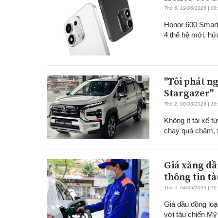
Thứ 6, 19/06/2026 | 08
Honor 600 Smart
4 thế hệ mới, hứ
"Tôi phát n
Stargazer"
Thứ 2, 08/06/2026 | 18
Không ít tài xế 
chạy quá chậm, th
Giá xăng dầ
thông tin tà
Thứ 2, 04/05/2026 | 19
Giá dầu đồng loạ
với tàu chiến Mỹ