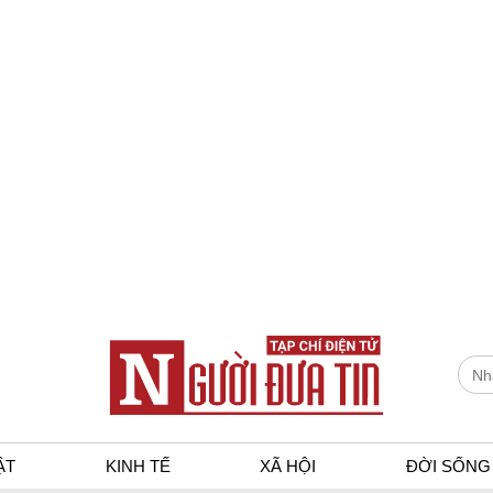
ẬT
KINH TẾ
XÃ HỘI
ĐỜI SỐNG