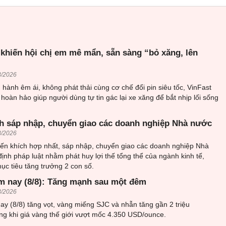
 khiến hội chị em mê mẩn, sẵn sàng “bỏ xăng, lên
8/2026
hành êm ái, không phát thải cùng cơ chế đổi pin siêu tốc, VinFast
 hoàn hảo giúp người dùng tự tin gác lại xe xăng để bắt nhịp lối sống
h sáp nhập, chuyển giao các doanh nghiệp Nhà nước
8/2026
ến khích hợp nhất, sáp nhập, chuyển giao các doanh nghiệp Nhà
ịnh pháp luật nhằm phát huy lợi thế tổng thể của ngành kinh tế,
c tiêu tăng trưởng 2 con số.
m nay (8/8): Tăng mạnh sau một đêm
8/2026
y (8/8) tăng vọt, vàng miếng SJC và nhẫn tăng gần 2 triệu
ng khi giá vàng thế giới vượt mốc 4.350 USD/ounce.