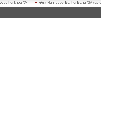
i khóa XVI
Đưa Nghị quyết Đại hội Đảng XIV vào cuộc sống
Hướng tớ
ĐỜI SỐNG
Gia đình
Sức khỏe
Cần biết
g
Cộng đồng mạng
 – Đô thị