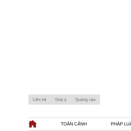
Liên hệ
Góp ý
Quảng cáo
TOÀN CẢNH
PHÁP LU