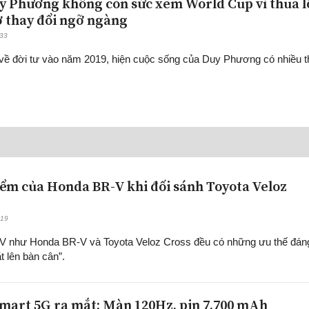
y Phương không còn sức xem World Cup vì thua l
ờ thay đổi ngỡ ngàng
:33
 về đời tư vào năm 2019, hiện cuộc sống của Duy Phương có nhiều 
ểm của Honda BR-V khi đối sánh Toyota Veloz
:19
 như Honda BR-V và Toyota Veloz Cross đều có những ưu thế đán
t lên bàn cân”.
mart 5G ra mắt: Màn 120Hz, pin 7.700 mAh