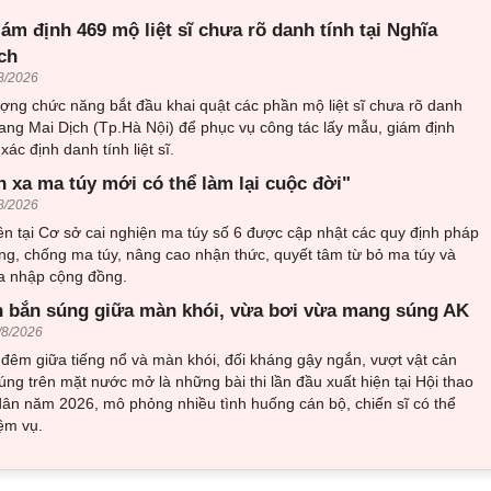
iám định 469 mộ liệt sĩ chưa rõ danh tính tại Nghĩa
ch
8/2026
ượng chức năng bắt đầu khai quật các phần mộ liệt sĩ chưa rõ danh
trang Mai Dịch (Tp.Hà Nội) để phục vụ công tác lấy mẫu, giám định
ác định danh tính liệt sĩ.
h xa ma túy mới có thể làm lại cuộc đời"
8/2026
n tại Cơ sở cai nghiện ma túy số 6 được cập nhật các quy định pháp
ng, chống ma túy, nâng cao nhận thức, quyết tâm từ bỏ ma túy và
òa nhập cộng đồng.
 bắn súng giữa màn khói, vừa bơi vừa mang súng AK
/8/2026
đêm giữa tiếng nổ và màn khói, đối kháng gậy ngắn, vượt vật cản
ng trên mặt nước mở là những bài thi lần đầu xuất hiện tại Hội thao
ân năm 2026, mô phỏng nhiều tình huống cán bộ, chiến sĩ có thể
ệm vụ.