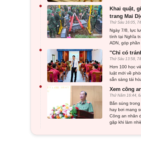
•
Khai quật, g
trang Mai Dị
Thứ Sáu 16:05, 7/
Ngày 7/8, lực l
tính tại Nghĩa 
ADN, góp phần x
•
"Chỉ có trán
Thứ Sáu 13:58, 7/
Hơn 100 học viê
luật mới về phò
sẵn sàng tái h
•
Xem công an
Thứ Năm 16:44, 6
Bắn súng trong 
hay bơi mang sú
Công an nhân d
gặp khi làm nhi