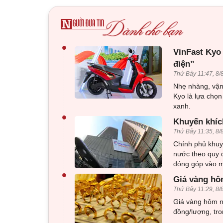
•
VinFast Kyo
điện”
Thứ Bảy 11:47, 8/
Nhẹ nhàng, vận 
Kyo là lựa chọn
xanh.
•
Khuyến khíc
Thứ Bảy 11:35, 8/
Chính phủ khuy
nước theo quy đ
đóng góp vào mụ
•
Giá vàng hô
Thứ Bảy 11:29, 8/
Giá vàng hôm na
đồng/lượng, tro