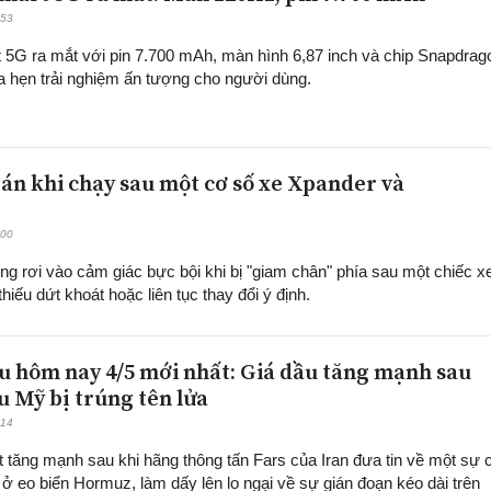
:53
 5G ra mắt với pin 7.700 mAh, màn hình 6,87 inch và chip Snapdrag
a hẹn trải nghiệm ấn tượng cho người dùng.
gán khi chạy sau một cơ số xe Xpander và
:00
từng rơi vào cảm giác bực bội khi bị "giam chân" phía sau một chiếc x
iếu dứt khoát hoặc liên tục thay đổi ý định.
u hôm nay 4/5 mới nhất: Giá dầu tăng mạnh sau
u Mỹ bị trúng tên lửa
:14
t tăng mạnh sau khi hãng thông tấn Fars của Iran đưa tin về một sự 
 ở eo biển Hormuz, làm dấy lên lo ngại về sự gián đoạn kéo dài trên