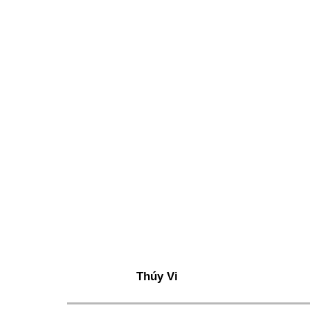
Xi nhan Trái Phải
Bạn đọc viết
Thúy Vi