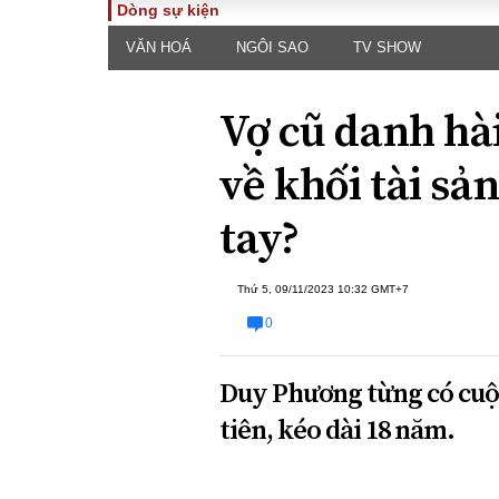
Dòng sự kiện
VĂN HOÁ
NGÔI SAO
TV SHOW
TOÀN CẢNH
PHÁP 
Tiêu điểm
Dòng ch
Vợ cũ danh hà
luật
Chính sách
Góc nhìn 
Sự kiện
về khối tài sản
Hồ sơ đi
Đối thoại
Tiếng nó
tay?
Thế giới
An ninh 
Thứ 5, 09/11/2023 10:32 GMT+7
0
Duy Phương từng có cuộc
tiên, kéo dài 18 năm.
ĐA CHIỀU
INFOC
Quan điểm