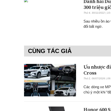
Danh hài Du
300 triệu gi
Thứ 4, 30/11/2022 | 10
Sau nhiều ồn ào
đổi bất ngờ.
CÙNG TÁC GIẢ
Ưu nhược đi
Cross
Thứ 2, 06/07/2026 | 09
Các dòng xe MPV
chú ý một khi “đặ
Honor 600 S