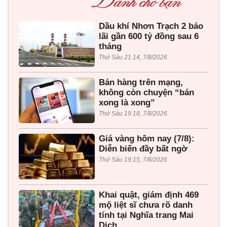
Dầu khí Nhơn Trạch 2 báo
lãi gần 600 tỷ đồng sau 6
tháng
Thứ Sáu 21:14, 7/8/2026
Bán hàng trên mạng,
không còn chuyện “bán
xong là xong”
Thứ Sáu 19:18, 7/8/2026
Giá vàng hôm nay (7/8):
Diễn biến đầy bất ngờ
Thứ Sáu 19:15, 7/8/2026
Khai quật, giám định 469
mộ liệt sĩ chưa rõ danh
tính tại Nghĩa trang Mai
Dịch