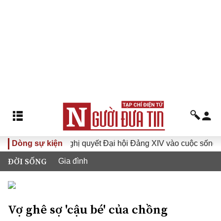
XVI
Dòng sự kiện
Đưa Nghị quyết Đại hội Đảng XIV vào cuộc sống
ĐỜI SỐNG
Gia đình
Vợ ghê sợ 'cậu bé' của chồng