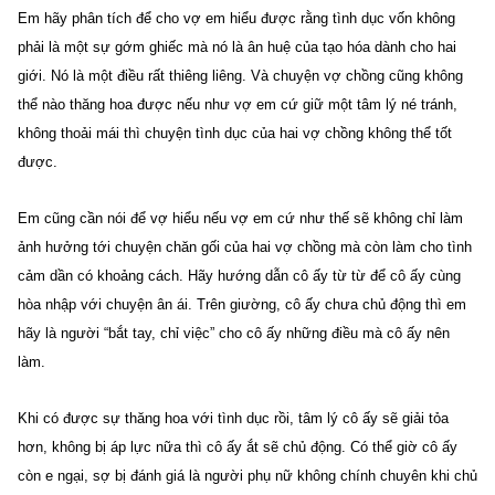
Em hãy phân tích để cho vợ em hiểu được rằng tình dục vốn không
phải là một sự gớm ghiếc mà nó là ân huệ của tạo hóa dành cho hai
giới. Nó là một điều rất thiêng liêng. Và chuyện vợ chồng cũng không
thể nào thăng hoa được nếu như vợ em cứ giữ một tâm lý né tránh,
không thoải mái thì chuyện tình dục của hai vợ chồng không thể tốt
được.
Em cũng cần nói để vợ hiểu nếu vợ em cứ như thế sẽ không chỉ làm
ảnh hưởng tới chuyện chăn gối của hai vợ chồng mà còn làm cho tình
cảm dần có khoảng cách. Hãy hướng dẫn cô ấy từ từ để cô ấy cùng
hòa nhập với chuyện ân ái. Trên giường, cô ấy chưa chủ động thì em
hãy là người “bắt tay, chỉ việc” cho cô ấy những điều mà cô ấy nên
làm.
Khi có được sự thăng hoa với tình dục rồi, tâm lý cô ấy sẽ giải tỏa
hơn, không bị áp lực nữa thì cô ấy ắt sẽ chủ động. Có thể giờ cô ấy
còn e ngại, sợ bị đánh giá là người phụ nữ không chính chuyên khi chủ