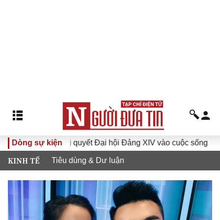
Dòng sự kiện
Đưa Nghị quyết Đại hội Đảng XIV vào cuộc sống
Hướn
KINH TẾ
Tiêu dùng & Dư luận