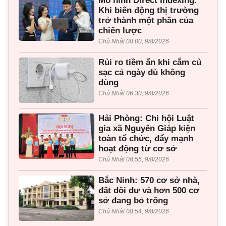
Mô hình Direct Indexing:
Khi biến động thị trường
trở thành một phần của
chiến lược
Chủ Nhật 08:00, 9/8/2026
Rủi ro tiềm ẩn khi cắm củ
sạc cả ngày dù không
dùng
Chủ Nhật 06:30, 9/8/2026
Hải Phòng: Chi hội Luật
gia xã Nguyên Giáp kiện
toàn tổ chức, đẩy mạnh
hoạt động từ cơ sở
Chủ Nhật 08:55, 9/8/2026
Bắc Ninh: 570 cơ sở nhà,
đất dôi dư và hơn 500 cơ
sở đang bỏ trống
Chủ Nhật 08:54, 9/8/2026