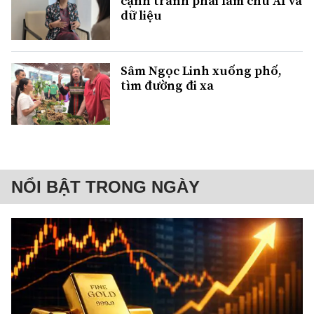
cạnh tranh phải làm chủ AI và
dữ liệu
Sâm Ngọc Linh xuống phố,
tìm đường đi xa
NỔI BẬT TRONG NGÀY