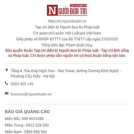
https://m.nguoiduatin.vn
Tạp chí điện tử Người đưa tin Pháp luật
Cơ quan chủ quản: Hội Luật gia Việt Nam
Giấy phép số 80/GP-BTTTT của Bộ TT&TT cấp ngày 27/2/2020
Tổng biên tập: Phạm Quốc Huy
Bản quyền thuộc Tạp chí điện tử Người đưa tin Pháp luật - Tạp chí Đời sống
và Pháp luật. Chỉ được phép dẫn nguồn khi có thoả thuận bằng văn bản.
Tầng 4, Tòa tháp Ngôi Sao - Star Tower, đường Dương Đình Nghệ -
Phường Cầu Giấy - Hà Nội
0903 405 146
toasoan@nguoiduatin.vn
BÁO GIÁ QUẢNG CÁO
Miền Bắc: 098 9033388
Miền Trung : 0912 329 293
Miền Nam : 0966 908 584