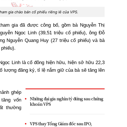
ham gia chào bán cổ phiếu riêng lẻ của VPS.
tham gia đã được công bố, gồm bà Nguyễn Thị
guyễn Ngọc Linh (39,51 triệu cổ phiếu), ông Đỗ
ông Nguyễn Quang Huy (27 triệu cổ phiếu) và bà
 phiếu).
gọc Linh là cổ đông hiện hữu, hiện sở hữu 22,3
ố lượng đăng ký, tỉ lệ nắm giữ của bà sẽ tăng lên
mảnh ghép
Những đại gia nghìn tỷ đứng sau chứng
 tăng vốn
khoán VPS
ất thường
VPS thay Tổng Giám đốc sau IPO,