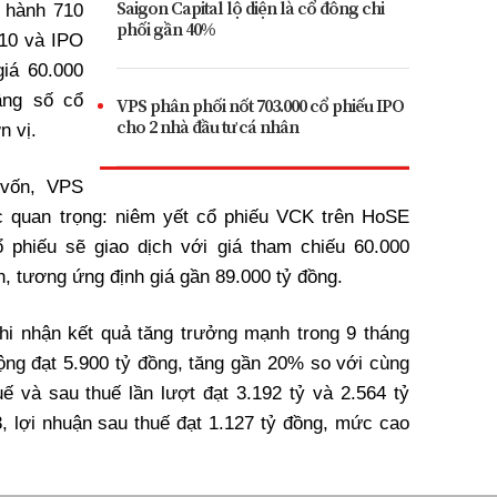
Saigon Capital lộ diện là cổ đông chi
 hành 710
phối gần 40%
 10 và IPO
giá 60.000
âng số cổ
VPS phân phối nốt 703.000 cổ phiếu IPO
cho 2 nhà đầu tư cá nhân
n vị.
 vốn, VPS
c quan trọng: niêm yết cổ phiếu VCK trên HoSE
 phiếu sẽ giao dịch với giá tham chiếu 60.000
n, tương ứng định giá gần 89.000 tỷ đồng.
hi nhận kết quả tăng trưởng mạnh trong 9 tháng
ng đạt 5.900 tỷ đồng, tăng gần 20% so với cùng
uế và sau thuế lần lượt đạt 3.192 tỷ và 2.564 tỷ
, lợi nhuận sau thuế đạt 1.127 tỷ đồng, mức cao