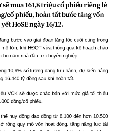
 sẽ mua 161,8 triệu cổ phiếu riêng lẻ
ồng/cổ phiếu, hoàn tất bước tăng vốn
 yết HoSE ngày 16/12.
g bước vào giai đoạn tăng tốc cuối cùng trong
y mô lớn, khi HĐQT vừa thông qua kế hoạch chào
ếu cho năm nhà đầu tư chuyên nghiệp.
ơng 10,9% số lượng đang lưu hành, dự kiến nâng
g 16.440 tỷ đồng sau khi hoàn tất.
iếu VCK sẽ được chào bán với mức giá tối thiểu
5.000 đồng/cổ phiếu.
ó thể huy động dao động từ 8.100 đến hơn 10.500
ở rộng quy mô vốn hoạt động, tăng năng lực tài