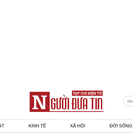
ẬT
KINH TẾ
XÃ HỘI
ĐỜI SỐNG