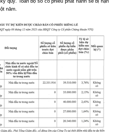
ký quỹ. Toàn bộ số cổ phiếu phát hành sẽ bị hạn
ột năm.