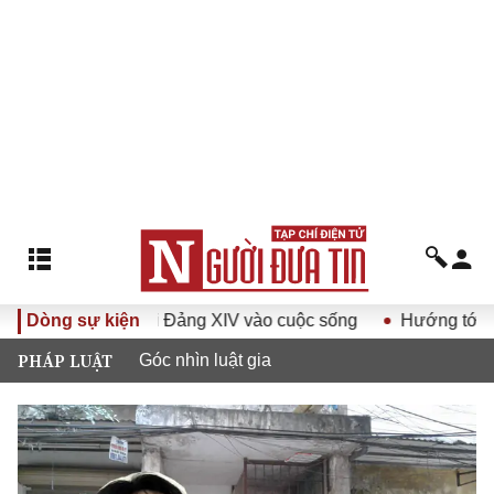
yết Đại hội Đảng XIV vào cuộc sống
Dòng sự kiện
Hướng tới Đại hội đạ
PHÁP LUẬT
Góc nhìn luật gia