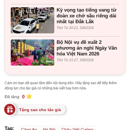
Kỳ vọng tạo tiếng vang từ
đoàn xe chở sầu riêng dài
nhất tại Đắk Lắk
Thứ Tư 20:21, 5/8/2026
Bộ Nội vụ đề xuất 2
phương án nghỉ Ngày Văn
hóa Việt Nam 2026
Thứ Tư 15:27, 5/8/2026
Cảm ơn bạn đã quan tâm đến nội dung trên. Hãy tặng sao để tiếp thêm
động lực cho tác giả có những bài viết hay hơn nữa.
0
Đã tặng:
Tặng sao cho tác giả
Tag:
Công An
Hà Nội
Châu Việt Cường