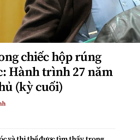
rong chiếc hộp rúng
: Hành trình 27 năm
hủ (kỳ cuối)
nh
cóc và thi thể được tìm thấy trong