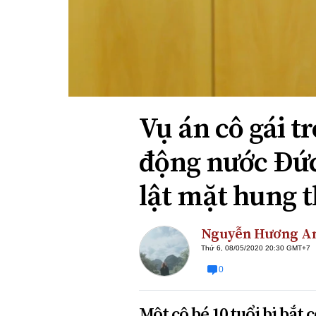
Xi nhan Trái Phải
Bạn đọc viết
Vụ án cô gái t
động nước Đức
lật mặt hung t
Nguyễn Hương A
Thứ 6, 08/05/2020 20:30 GMT+7
0
Một cô bé 10 tuổi bị bắt 