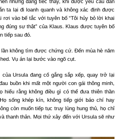
nen nhưng đáng tiếc thay, khi được yêu cầu dẫn
n ta lại đi loanh quanh và không xác định được
 rơi vào bế tắc với tuyên bố “Tôi hủy bỏ lời khai
ông đúng sự thật” của Klaus. Klaus được tuyên bố
n tiếp sau đó.
u lần không tìm được chứng cứ. Đến mùa hè năm
ched. Vụ án lại bước vào ngõ cụt.
 của Ursula đang cố gắng sắp xếp, quay trở lại
 đau buồn khi mất một người con gái thông minh,
 hiểu rằng không điều gì có thể đưa thiên thần
Họ sống khép kín, không tiếp giới báo chí hay
ông còn muốn tiếp tục truy lùng hung thủ, họ chỉ
à thanh thản. Mọi thứ xảy đến với Ursula sẽ như