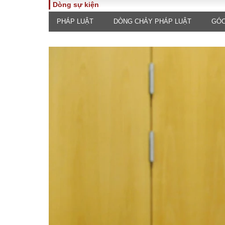
Dòng sự kiện
PHÁP LUẬT
DÒNG CHẢY PHÁP LUẬT
GÓC
TOÀN CẢNH
PHÁP 
Tiêu điểm
Dòng ch
luật
Chính sách
Góc nhìn 
Sự kiện
Hồ sơ đi
Đối thoại
Tiếng nó
Thế giới
An ninh 
ĐA CHIỀU
INFOC
Quan điểm