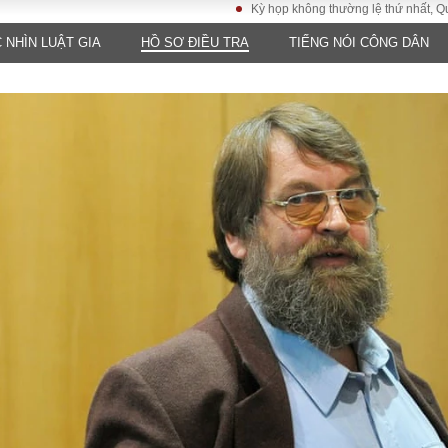
Kỳ họp không thường lệ thứ nhất, Quốc hội kh
 NHÌN LUẬT GIA
HỒ SƠ ĐIỀU TRA
TIẾNG NÓI CÔNG DÂN
LUẬT
KINH TẾ
XÃ HỘI
ảy pháp
Bất động sản
Dân sinh
Tài chính - Ngân
Giáo dục
luật gia
hàng
Văn hoá
ều tra
Kinh tế vĩ mô
Môi trườn
i công dân
Hồ sơ doanh
Giao thông
nghiệp
- Hình sự
Xu hướng thị
trường
Tiêu dùng và dư
luận
Công nghệ
US