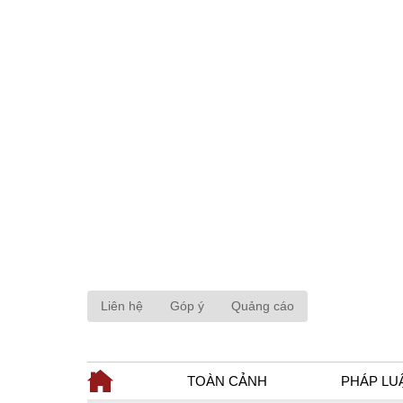
Liên hệ
Góp ý
Quảng cáo
TOÀN CẢNH
PHÁP LU