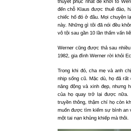
thuyết phục nhất để khởi tố Wer
đến chỗ Klaus được thuê đào, hắ
chiếc hố đó ở đâu. Mọi chuyện lại
này. Những gì tôi đã nói đều kh
vô tội sau gần 10 lần thẩm vấn liê
Werner cũng được thả sau nhiề
1982, gia đình Werner rời khỏi E
Trong khi đó, cha mẹ và anh chị
nhịp sống cũ. Mặc dù, họ đã rất
năng động và xinh đẹp, nhưng họ
của họ quay trở lại được nữa. 
truyền thông, thậm chí họ còn kh
muốn được tìm kiếm sự bình an v
một tai nạn khủng khiếp mà thôi.