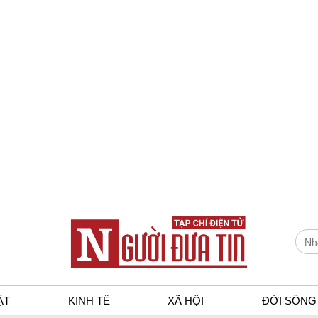
ẬT
KINH TẾ
XÃ HỘI
ĐỜI SỐNG