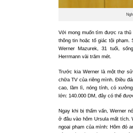
Ngh
Với mong muốn tìm được ra thủ p
thông tin hoặc tố giác tội phạm.
Werner Mazurek, 31 tuổi, sốn
Herrmann vài trăm mét.
Trước kia Werner là một thợ s
chữa TV của riêng mình. Điều đá
cao, lầm lì, nóng tính, có xưởn
lớn: 140.000 DM, đây có thể được
Ngay khi bị thẩm vấn, Werner n
ở đâu vào hôm Ursula mất tích.
ngoại phạm của mình: Hôm đó an