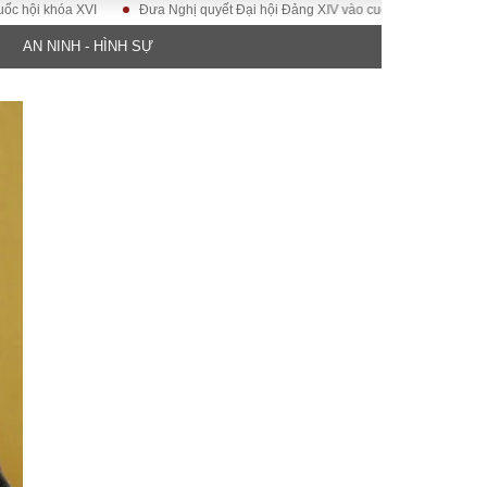
óa XVI
Đưa Nghị quyết Đại hội Đảng XIV vào cuộc sống
Hướng tới Đạ
AN NINH - HÌNH SỰ
ĐỜI SỐNG
Gia đình
Sức khỏe
Cần biết
g
Cộng đồng mạng
 – Đô thị