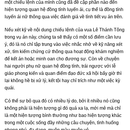
một chiếu lệnh của mình cũng đã đề cập phần nào đến
hiện tượng quan hệ đồng tính luyến ái, cụ thể là đồng tính
luyến ái nữ thông qua việc đánh giá về tình tiết vụ án trên.
Nếu xét kỹ về nội dung chiếu lệnh của vua Lê Thánh Tông
trong vụ án này, chúng ta sẽ thấy có một số điểm cần lưu
ý, đó là nó chỉ tập trung vào việc nhắc nhở về kỹ năng xét
xử, tìm kiếm chứng cứ thông qua hoạt động khám nghiệm
để kết án hoặc minh oan cho đương sự. Còn về chuyện
hai người phụ nữ quan hệ đồng tính, trái ngược với lễ
giáo phong kiến và quan điểm đạo đức xã hội bấy giờ thì
lại không hề bị xử lý, kết tội hay chỉ trích như một việc kỳ
quái.
Có thể sự bỏ qua đó có nhiều lý do, bởi ít nhiều nó cũng
không phải là hiện tượng gì đó quá xa lạ, mới mẻ mà chỉ
là một hiện tượng bình thường như bao hiện tượng khác
trong một cuộc sống đầy những câu chuyện, tình huống
phong phú, đa dạng, muôn màu muôn vẻ.