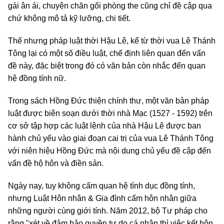
gái ân ái, chuyện chăn gối phòng the cũng chỉ đề cập qua
chứ không mô tả kỹ lưỡng, chi tiết.
Thế nhưng pháp luật thời Hậu Lê, kể từ thời vua Lê Thánh
Tông lại có một số điều luật, chế định liên quan đến vấn
đề này, đặc biệt trong đó có văn bản còn nhắc đến quan
hệ đồng tính nữ.
Trong sách Hồng Đức thiện chính thư, một văn bản pháp
luật được biên soạn dưới thời nhà Mạc (1527 - 1592) trên
cơ sở tập hợp các luật lệnh của nhà Hậu Lê được ban
hành chủ yếu vào giai đoạn cai trị của vua Lê Thánh Tông
với niên hiệu Hồng Đức mà nội dung chủ yếu đề cập đến
vấn đề hộ hôn và điền sản.
Ngày nay, tuy không cấm quan hệ tình dục đồng tính,
nhưng Luật Hôn nhân & Gia đình cấm hôn nhân giữa
những người cùng giới tính. Năm 2012, bộ Tư pháp cho
rằng "xét về đảm bảo quyền tự do cá nhân thì việc kết hôn