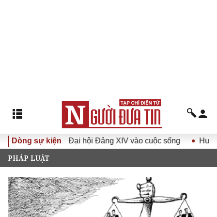
a Nghị quyết Đại hội Đảng XIV vào cuộc sống
Dòng sự kiện
Hướng tới Đ
PHÁP LUẬT