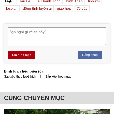
Tag:
Hậu Lê
Lê Thánh Tông
Bính Thân
tinh khí
lesbian
đồng tính luyến ái
giao hợp
đề cập
Gửi bình luận
Đăng nhập
Bình luận tiêu biểu (
0
)
|
Sắp xếp theo lượt thích
Sắp xếp theo ngày
CÙNG CHUYÊN MỤC