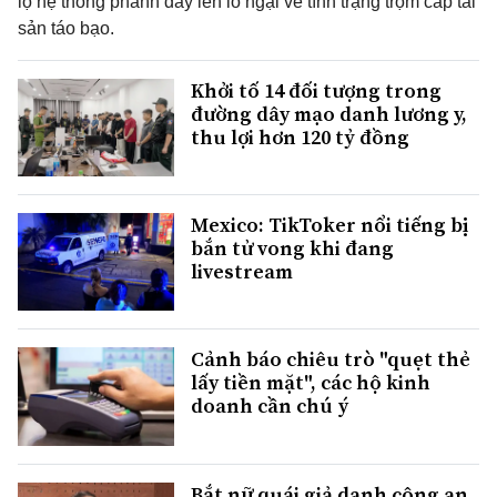
lộ hệ thống phanh dấy lên lo ngại về tình trạng trộm cắp tài
sản táo bạo.
Khởi tố 14 đối tượng trong
đường dây mạo danh lương y,
thu lợi hơn 120 tỷ đồng
Mexico: TikToker nổi tiếng bị
bắn tử vong khi đang
livestream
Cảnh báo chiêu trò "quẹt thẻ
lấy tiền mặt", các hộ kinh
doanh cần chú ý
Bắt nữ quái giả danh công an,