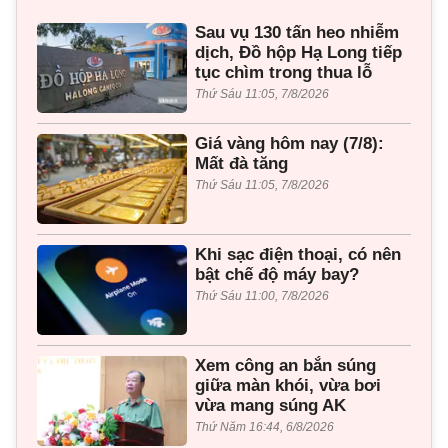
Sau vụ 130 tấn heo nhiễm
dịch, Đồ hộp Hạ Long tiếp
tục chìm trong thua lỗ
Thứ Sáu 11:05, 7/8/2026
Giá vàng hôm nay (7/8):
Mất đà tăng
Thứ Sáu 11:05, 7/8/2026
Khi sạc điện thoại, có nên
bật chế độ máy bay?
Thứ Sáu 11:00, 7/8/2026
Xem công an bắn súng
giữa màn khói, vừa bơi
vừa mang súng AK
Thứ Năm 16:44, 6/8/2026