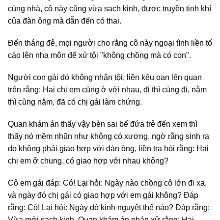
cùng nhà, cô này cũng vừa sạch kinh, được truyền tinh khí
của đàn ông mà dẫn đến có thai.
Đến tháng đẻ, mọi người cho rằng cô này ngoại tình liền tố
cáo lên nha môn để xử tội "không chồng mà có con".
Người con gái đó không nhận tội, liền kêu oan lên quan
trên rằng: Hai chị em cùng ở với nhau, đi thì cùng đi, nằm
thì cùng nằm, đã có chị gái làm chứng.
Quan khám án thấy vậy bèn sai bế đứa trẻ đến xem thì
thấy nó mềm nhũn như không có xương, ngờ rằng sinh ra
do không phải giao hợp với đàn ông, liền tra hỏi rằng: Hai
chị em ở chung, có giao hợp với nhau không?
Cô em gái đáp: Có! Lại hỏi: Ngày nào chồng cô lớn đi xa,
và ngày đó chị gái có giao hợp với em gái không? Đáp
rằng: Có! Lại hỏi: Ngày đó kinh nguyệt thế nào? Đáp rằng:
Vừa mới sạch kinh. Quan khám án phán xử rằng: Hai