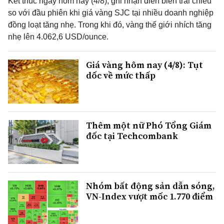
Kết thúc ngày hôm nay (4/8), ghi nhận diễn biến trái chiều
so với đầu phiên khi giá vàng SJC tại nhiều doanh nghiệp
đồng loạt tăng nhẹ. Trong khi đó, vàng thế giới nhích tăng
nhẹ lên 4.062,6 USD/ounce.
Giá vàng hôm nay (4/8): Tụt
dốc về mức thấp
Thêm một nữ Phó Tổng Giám
đốc tại Techcombank
Nhóm bất động sản dẫn sóng,
VN-Index vượt mốc 1.770 điểm