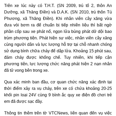
Trên xe lúc này có T.H.T. (SN 2009, trú tổ 2, thôn An
Dưỡng, xã Thăng Điền) và D.A.K. (SN 2010, trú thôn Tú
Phương, xã Thăng Điền). Khi nhân viên cây xăng vừa
đưa vòi bơm ra để chuẩn bị tiếp nhiên liệu thì bất ngờ
phần cốp sau xe phát nổ, ngọn lửa bùng phát dữ dội bao
trùm phương tiện. Phát hiện sự việc, nhân viên cây xăng
cùng người dân và lực lượng hỗ trợ tại chỗ nhanh chóng
sử dụng bình chữa cháy để dập lửa. Khoảng 15 phút sau,
đám cháy được khống chế. Tuy nhiên, khi tiếp cận
phương tiện, lực lượng chức năng phát hiện 2 nạn nhân
đã tử vong bên trong xe.
Qua xác minh ban đầu, cơ quan chức năng xác định tại
thời điểm xảy ra vụ cháy, trên xe có chứa khoảng 20-25
khối pin loại 24V cùng 9 bình ắc quy xe điện đồ chơi trẻ
em đã được sạc đầy.
Thông tin thêm trên tờ VTCNews, liên quan đến vụ việc