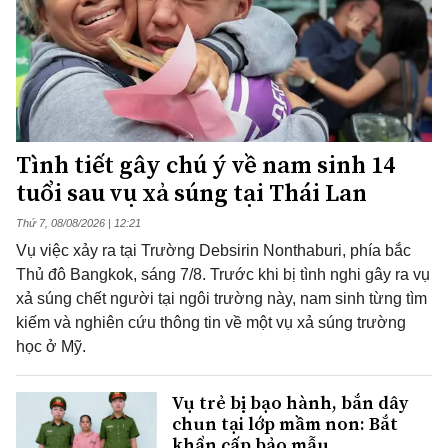
Tình tiết gây chú ý về nam sinh 14
tuổi sau vụ xả súng tại Thái Lan
Thứ 7, 08/08/2026 | 12:21
Vụ việc xảy ra tại Trường Debsirin Nonthaburi, phía bắc
Thủ đô Bangkok, sáng 7/8. Trước khi bị tình nghi gây ra vụ
xả súng chết người tại ngôi trường này, nam sinh từng tìm
kiếm và nghiên cứu thông tin về một vụ xả súng trường
học ở Mỹ.
Vụ trẻ bị bạo hành, bắn dây
chun tại lớp mầm non: Bắt
khẩn cấp bảo mẫu