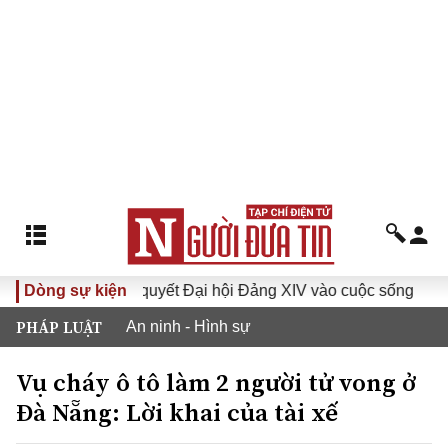
Đưa Nghị quyết Đại hội Đảng XIV vào cuộc sống
Dòng sự kiện
Hướng
PHÁP LUẬT
An ninh - Hình sự
Vụ cháy ô tô làm 2 người tử vong ở
Đà Nẵng: Lời khai của tài xế