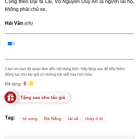
Cũng theo Đại tá Lai, Võ Nguyễn Duy An là người lái hộ,
không phải chủ xe.
(t/h)
Hải Vân
0
Cảm ơn bạn đã quan tâm đến nội dung trên. Hãy tặng sao để tiếp thêm
động lực cho tác giả có những bài viết hay hơn nữa.
0
Đã tặng:
Tặng sao cho tác giả
Tag:
tử vong
Đà Nẵng
tài xế
cháy ô tô