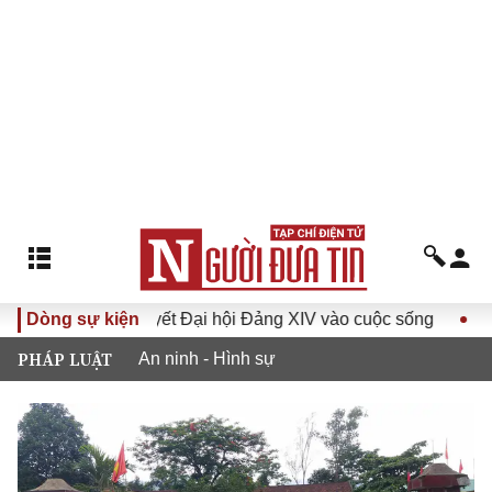
Đưa Nghị quyết Đại hội Đảng XIV vào cuộc sống
Dòng sự kiện
Hướng tớ
PHÁP LUẬT
An ninh - Hình sự