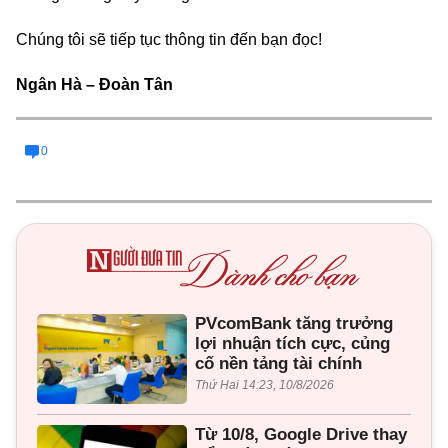
Chúng tôi sẽ tiếp tục thông tin đến bạn đọc!
Ngân Hà – Đoàn Tân
0
PVcomBank tăng trưởng
lợi nhuận tích cực, củng
cố nền tảng tài chính
Thứ Hai 14:23, 10/8/2026
Từ 10/8, Google Drive thay