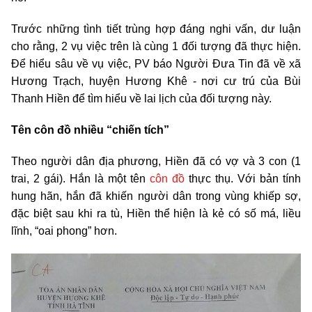
Trước những tình tiết trùng hợp đáng nghi vấn, dư luận
cho rằng, 2 vụ việc trên là cùng 1 đối tượng đã thực hiện.
Để hiểu sâu về vụ việc, PV báo Người Đưa Tin đã về xã
Hương Trạch, huyện Hương Khê - nơi cư trú của Bùi
Thanh Hiền để tìm hiểu về lai lịch của đối tượng này.
Tên côn đồ nhiều “chiến tích”
Theo người dân địa phương, Hiền đã có vợ và 3 con (1
trai, 2 gái). Hắn là một tên
côn đồ
thực thụ. Với bản tính
hung hãn, hắn đã khiến người dân trong vùng khiếp sợ,
đặc biệt sau khi ra tù, Hiền thể hiện là kẻ có số má, liều
lĩnh, “oai phong” hơn.