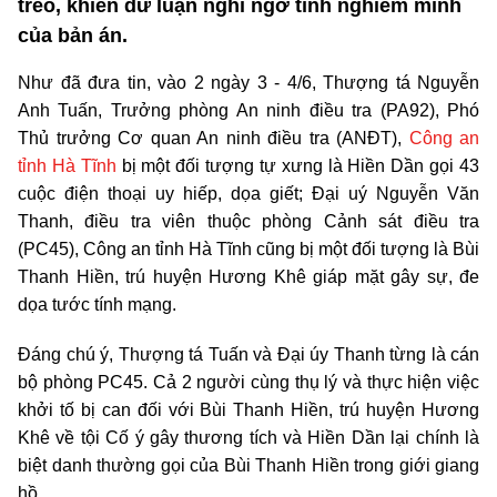
treo, khiến dư luận nghi ngờ tính nghiêm minh
của bản án.
Như đã đưa tin, vào 2 ngày 3 - 4/6, Thượng tá Nguyễn
Anh Tuấn, Trưởng phòng An ninh điều tra (PA92), Phó
Thủ trưởng Cơ quan An ninh điều tra (ANĐT),
Công an
tỉnh Hà Tĩnh
bị một đối tượng tự xưng là Hiền Dần gọi 43
cuộc điện thoại uy hiếp, dọa giết; Đại uý Nguyễn Văn
Thanh, điều tra viên thuộc phòng Cảnh sát điều tra
(PC45), Công an tỉnh Hà Tĩnh cũng bị một đối tượng là Bùi
Thanh Hiền, trú huyện Hương Khê giáp mặt gây sự, đe
dọa tước tính mạng.
Đáng chú ý, Thượng tá Tuấn và Đại úy Thanh từng là cán
bộ phòng PC45. Cả 2 người cùng thụ lý và thực hiện việc
khởi tố bị can đối với Bùi Thanh Hiền, trú huyện Hương
Khê về tội Cố ý gây thương tích và Hiền Dần lại chính là
biệt danh thường gọi của Bùi Thanh Hiền trong giới giang
hồ.