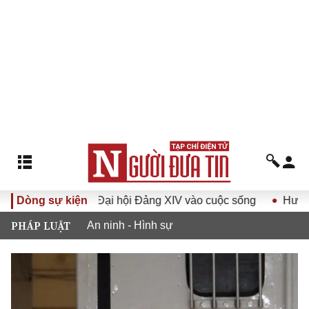
ghị quyết Đại hội Đảng XIV vào cuộc sống
Dòng sự kiện
Hướng tới Đại 
PHÁP LUẬT
An ninh - Hình sự