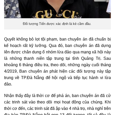
Đối tượng Tiến được xác định là kẻ cầm đầu.
Quyết không bỏ lọt tội phạm, ban chuyên án đã chuẩn bị
kế hoạch rất kỹ lưỡng. Qua đó, ban chuyên án đã dựng
lên được chân dung ổ nhóm lừa đảo qua mạng xã hội này
là những thanh niên tập trung tại tỉnh Quảng Trị. Sau
khoảng 6 tháng điều tra, theo dõi, những ngày cuối tháng
4/2019, Ban chuyên án phát hiện các đối tượng này tập
trung về TP.Đà Nẵng để hội ngộ và tiếp tục hành vi lừa
đảo.
Nhận thấy đây là thời cơ để phá án, ban chuyên án đã cử
các trinh sát vào theo dõi mọi hoạt động của chúng. Khi
thời cơ đến, các trinh sát đã ập vào 4 nhà trọ, nhà nghỉ trên
địa bàn TP.Đà Nẵng bắt gọn 13 đối tượng, tất cả đều là