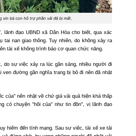
g xin bà con hỗ trợ phần vải đã bị mất.
/7, lãnh đạo UBND xã Dân Hòa cho biết, qua xác
ụ tai nạn giao thông. Tuy nhiên, do không xảy ra
ên tài xế không trình báo cơ quan chức năng.
 do sự việc xảy ra lúc gần sáng, nhiều người đi
i ven đường gần nghĩa trang bị bỏ đi nên đã nhặt
ếc của" nên nhặt về chứ giá vải quả hiện khá thấp
g có chuyện "hôi của" như tin đồn", vị lãnh đạo
uy hiểm đến tính mạng. Sau sự việc, tài xế xe tải