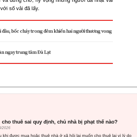
nạn và đứng chờ, hy vọng những người đã nhặt vải
với số vải đã lấy.
đối đầu, bốc cháy trong đêm khiến hai người thương vong
oàn ngay trung tâm Đà Lạt
 cho thuê sai quy định, chủ nhà bị phạt thế nào?
8/2026
 khi được mua hoặc thuê nhà ở xã hội lại muốn cho thuê lại vì lý do