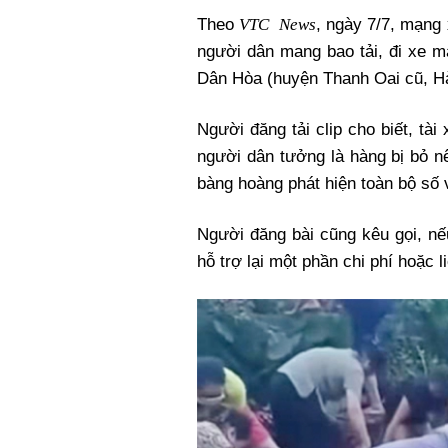
Xi nhan Trái Phải
VTC News
Theo
, ngày 7/7, mạng 
Bạn đọc viết
người dân mang bao tải, đi xe m
Dân Hòa (huyện Thanh Oai cũ, Hà
Người đăng tải clip cho biết, tài
người dân tưởng là hàng bị bỏ nê
bàng hoàng phát hiện toàn bộ số v
Người đăng bài cũng kêu gọi, nế
hỗ trợ lại một phần chi phí hoặc l