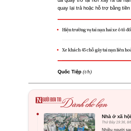
đã quay trở lại nơi xảy ra tai 
quay lại trả hoặc hỗ trợ bằng tiền 
Hiện trường vụ tai nạn hai xe ô tô 
Xe khách 45 chỗ gây tai nạn liên h
(t/h)
Quốc Tiệp
•
Nhà ở xã hội
Thứ Bảy 19:36, 8/
Nhiều người sau