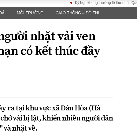
Kỳ họp không thường lệ thứ nhất, Quốc hội kh
OÁ
MÔI TRƯỜNG
GIAO THÔNG – ĐÔ THỊ
LUẬT
KINH TẾ
XÃ HỘI
ảy pháp
Bất động sản
Dân sinh
người nhặt vải ven
Tài chính - Ngân
Giáo dục
luật gia
hàng
Văn hoá
nạn có kết thúc đầy
ều tra
Kinh tế vĩ mô
Môi trườn
i công dân
Hồ sơ doanh
Giao thông
nghiệp
- Hình sự
Xu hướng thị
trường
Tiêu dùng và dư
luận
Công nghệ
ảy ra tại khu vực xã Dân Hòa (Hà
 chở vải bị lật, khiến nhiều người dân
US
" và nhặt về.