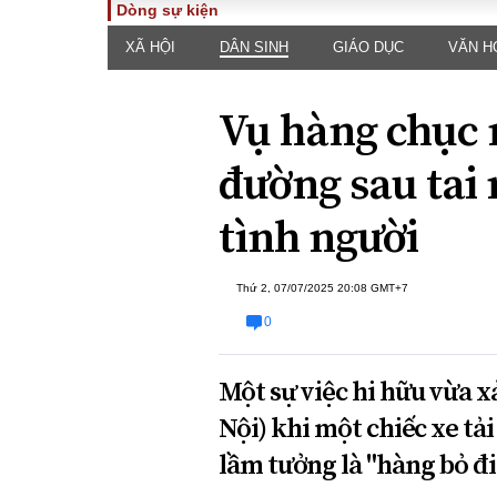
Dòng sự kiện
XÃ HỘI
DÂN SINH
GIÁO DỤC
VĂN H
TOÀN CẢNH
PHÁP 
Tiêu điểm
Dòng ch
Vụ hàng chục 
luật
Chính sách
Góc nhìn 
Sự kiện
đường sau tai 
Hồ sơ đi
Đối thoại
Tiếng nó
tình người
Thế giới
An ninh 
Thứ 2, 07/07/2025 20:08 GMT+7
0
Một sự việc hi hữu vừa x
Nội) khi một chiếc xe tải
ĐA CHIỀU
INFOC
lầm tưởng là "hàng bỏ đi
Quan điểm