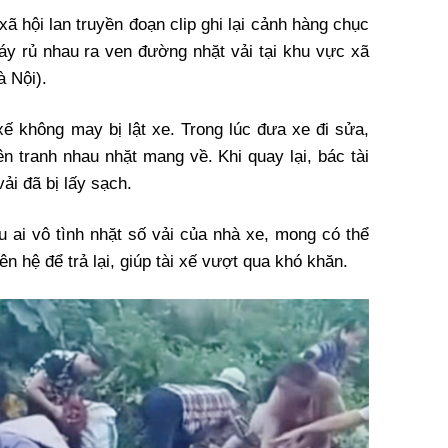
xã hội lan truyền đoạn clip ghi lại cảnh hàng chục
áy rủ nhau ra ven đường nhặt vải tại khu vực xã
 Nội).
 xế không may bị lật xe. Trong lúc đưa xe đi sửa,
n tranh nhau nhặt mang về. Khi quay lại, bác tài
ải đã bị lấy sạch.
u ai vô tình nhặt số vải của nhà xe, mong có thể
iên hệ để trả lại, giúp tài xế vượt qua khó khăn.