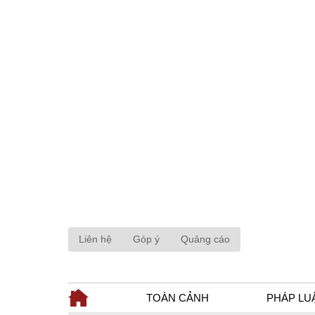
Liên hệ
Góp ý
Quảng cáo
TOÀN CẢNH
PHÁP LU