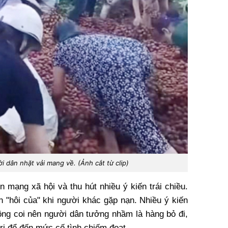
 dân nhặt vải mang về. (Ảnh cắt từ clip)
n mạng xã hội và thu hút nhiều ý kiến trái chiều.
 "hôi của" khi người khác gặp nạn. Nhiều ý kiến
rông coi nên người dân tưởng nhầm là hàng bỏ đi,
trị để đến mức cố tình chiếm đoạt.