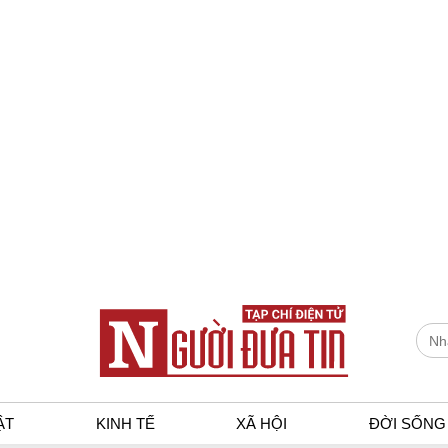
ẬT
KINH TẾ
XÃ HỘI
ĐỜI SỐNG