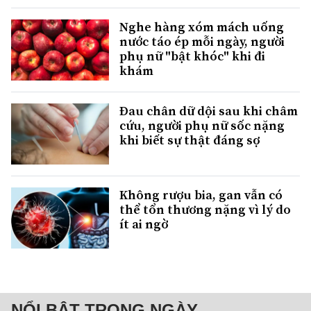
Nghe hàng xóm mách uống
nước táo ép mỗi ngày, người
phụ nữ "bật khóc" khi đi
khám
Đau chân dữ dội sau khi châm
cứu, người phụ nữ sốc nặng
khi biết sự thật đáng sợ
Không rượu bia, gan vẫn có
thể tổn thương nặng vì lý do
ít ai ngờ
NỔI BẬT TRONG NGÀY