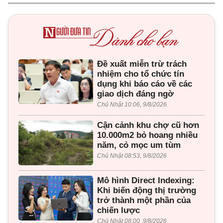
Đề xuất miễn trừ trách
nhiệm cho tổ chức tín
dụng khi báo cáo về các
giao dịch đáng ngờ
Chủ Nhật 10:06, 9/8/2026
Cận cảnh khu chợ cũ hơn
10.000m2 bỏ hoang nhiều
năm, cỏ mọc um tùm
Chủ Nhật 08:53, 9/8/2026
Mô hình Direct Indexing:
Khi biến động thị trường
trở thành một phần của
chiến lược
Chủ Nhật 08:00, 9/8/2026