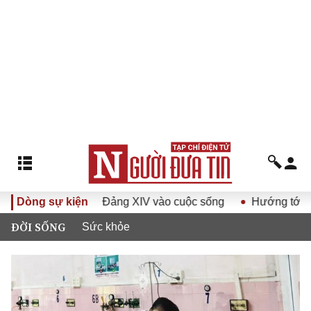
yết Đại hội Đảng XIV vào cuộc sống
Dòng sự kiện
Hướng tới Đại hội đ
ĐỜI SỐNG
Sức khỏe