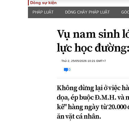
Dòng sự kiện
PHÁP LUẬT
DÒNG CHẢY PHÁP LUẬT
GÓC
TOÀN CẢNH
PHÁP 
Tiêu điểm
Dòng ch
Vụ nam sinh lớ
luật
Chính sách
Góc nhìn 
Sự kiện
lực học đường:
Hồ sơ đi
Đối thoại
Tiếng nó
Thế giới
Thứ 2, 25/05/2026 10:21 GMT+7
An ninh 
0
Không dừng lại ở việc hà
dọa, ép buộc Đ.M.H. và 
kê" hàng ngày từ 20.000
ĐA CHIỀU
INFOC
ăn vặt cá nhân.
Quan điểm