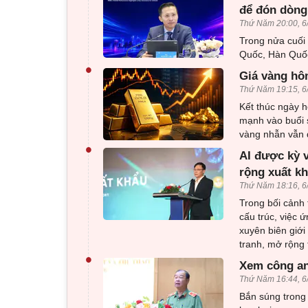
để đón dòng
Thứ Năm 20:00, 6
Trong nửa cuối
Quốc, Hàn Quốc
•
Giá vàng hôm
Thứ Năm 19:15, 6
Kết thúc ngày h
mạnh vào buổi 
vàng nhẫn vẫn d
•
AI được kỳ 
rộng xuất k
Thứ Năm 18:16, 6
Trong bối cảnh 
cấu trúc, việc 
xuyên biên giới
tranh, mở rộng 
•
Xem công an
Thứ Năm 16:44, 6
Bắn súng trong 