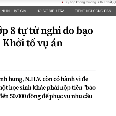
Kỳ họp không thường lệ thứ nhất, Quốc hội 
 NHÌN LUẬT GIA
HỒ SƠ ĐIỀU TRA
TIẾNG NÓI CÔNG DÂN
LUẬT
KINH TẾ
XÃ HỘI
ảy pháp
Bất động sản
Dân sinh
p 8 tự tử nghi do bạo
Tài chính - Ngân
Giáo dục
luật gia
hàng
Văn hoá
 Khởi tố vụ án
ều tra
Kinh tế vĩ mô
Môi trườn
i công dân
Hồ sơ doanh
Giao thông
nghiệp
- Hình sự
Xu hướng thị
trường
Tiêu dùng và dư
nh hung, N.H.V. còn có hành vi đe
luận
một học sinh khác phải nộp tiền "bảo
Công nghệ
 đến 50.000 đồng để phục vụ nhu cầu
US