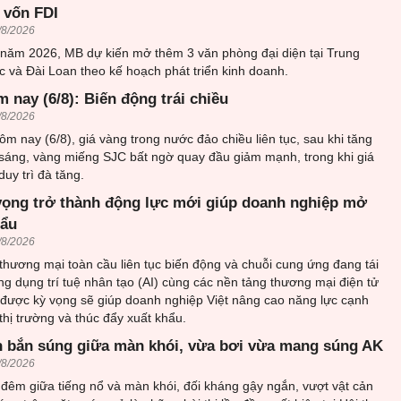
 vốn FDI
/8/2026
 năm 2026, MB dự kiến mở thêm 3 văn phòng đại diện tại Trung
 và Đài Loan theo kế hoạch phát triển kinh doanh.
 nay (6/8): Biến động trái chiều
/8/2026
ôm nay (6/8), giá vàng trong nước đảo chiều liên tục, sau khi tăng
sáng, vàng miếng SJC bất ngờ quay đầu giảm mạnh, trong khi giá
uy trì đà tăng.
vọng trở thành động lực mới giúp doanh nghiệp mở
hẩu
/8/2026
thương mại toàn cầu liên tục biến động và chuỗi cung ứng đang tái
ứng dụng trí tuệ nhân tạo (AI) cùng các nền tảng thương mại điện tử
 được kỳ vọng sẽ giúp doanh nghiệp Việt nâng cao năng lực cạnh
thị trường và thúc đẩy xuất khẩu.
 bắn súng giữa màn khói, vừa bơi vừa mang súng AK
/8/2026
đêm giữa tiếng nổ và màn khói, đối kháng gậy ngắn, vượt vật cản