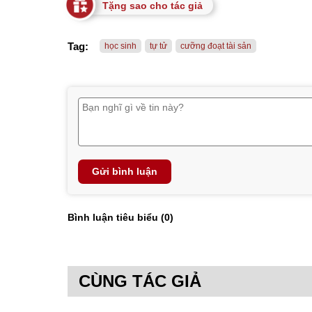
Tặng sao cho tác giả
Tag:
học sinh
tự tử
cưỡng đoạt tài sản
Gửi bình luận
Bình luận tiêu biểu (
0
)
CÙNG TÁC GIẢ