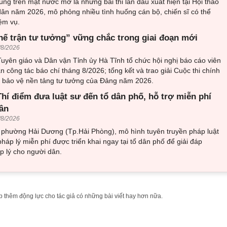
ng trên mặt nước mở là những bài thi lần đầu xuất hiện tại Hội thao
ân năm 2026, mô phỏng nhiều tình huống cán bộ, chiến sĩ có thể
ệm vụ.
hế trận tư tưởng” vững chắc trong giai đoạn mới
/8/2026
uyên giáo và Dân vận Tỉnh ủy Hà Tĩnh tổ chức hội nghị báo cáo viên
an công tác báo chí tháng 8/2026; tổng kết và trao giải Cuộc thi chính
về bảo vệ nền tảng tư tưởng của Đảng năm 2026.
hí điểm đưa luật sư đến tổ dân phố, hỗ trợ miễn phí
ân
/8/2026
i phường Hải Dương (Tp.Hải Phòng), mô hình tuyên truyền pháp luật
pháp lý miễn phí được triển khai ngay tại tổ dân phố để giải đáp
 lý cho người dân.
 thêm động lực cho tác giả có những bài viết hay hơn nữa.