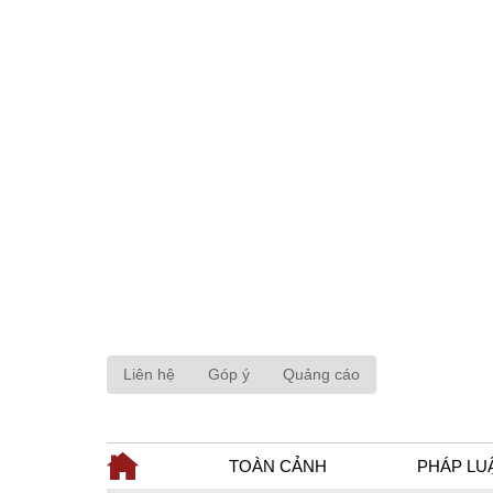
Liên hệ
Góp ý
Quảng cáo
TOÀN CẢNH
PHÁP LU