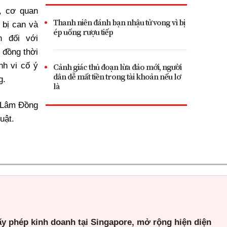
, cơ quan
Thanh niên đánh bạn nhậu tử vong vì bị
ố bị can và
ép uống rượu tiếp
n đối với
 đồng thời
nh vi cố ý
Cảnh giác thủ đoạn lừa đảo mới, người
dân dễ mất tiền trong tài khoản nếu lơ
ng.
là
 Lâm Đồng
luật.
ấy phép kinh doanh tại Singapore, mở rộng hiện diện