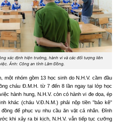
g xác định hiện trường, hành vi và các đối tượng liên
việc. Ảnh: Công an tỉnh Lâm Đồng.
nh, một nhóm gồm 13 học sinh do N.H.V. cầm đầu
đồng cháu Đ.M.H. từ 7 đến 8 lần ngay tại lớp học
việc hành hung, N.H.V. còn có hành vi đe dọa, ép
nh khác (cháu V.Đ.N.M.) phải nộp tiền "bảo kê"
 đồng để phục vụ nhu cầu ăn vặt cá nhân. Đỉnh
ước khi xảy ra bi kịch, N.H.V. vẫn tiếp tục cưỡng