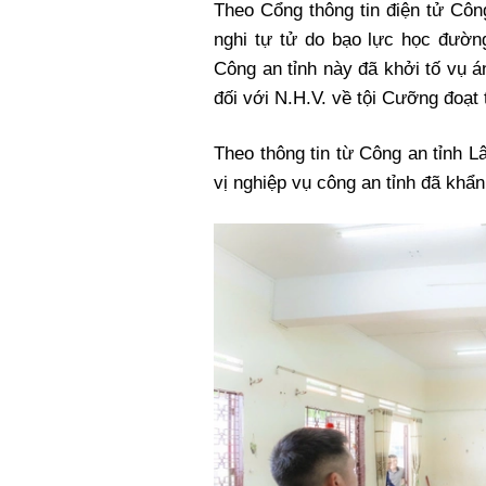
Theo Cổng thông tin điện tử Côn
Xi nhan Trái Phải
nghi tự tử do bạo lực học đườn
Bạn đọc viết
Công an tỉnh này đã khởi tố vụ á
đối với N.H.V. về tội Cưỡng đoạt 
Theo thông tin từ Công an tỉnh L
vị nghiệp vụ công an tỉnh đã khẩ