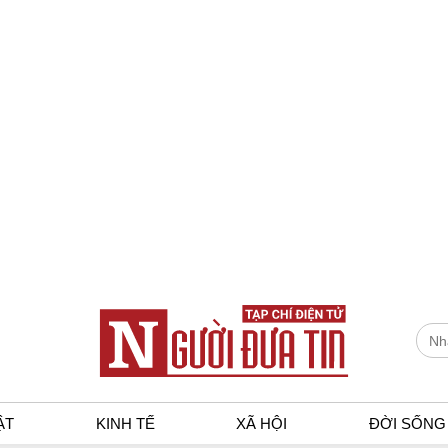
ẬT
KINH TẾ
XÃ HỘI
ĐỜI SỐNG