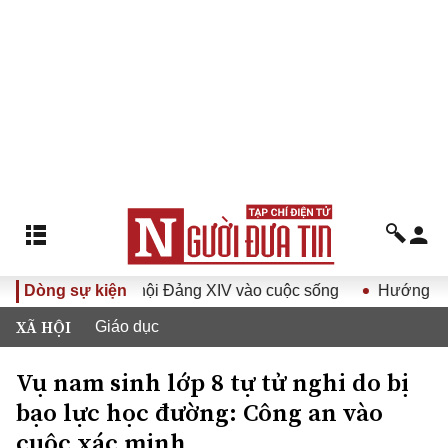
ị quyết Đại hội Đảng XIV vào cuộc sống
Dòng sự kiện
Hướng tới Đại h
XÃ HỘI
Giáo dục
Vụ nam sinh lớp 8 tự tử nghi do bị
bạo lực học đường: Công an vào
cuộc xác minh