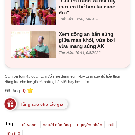
"Chỉ có tránh xa ma túy
mới có thể làm lại cuộc
đời"
Thứ Sáu 13:58, 7/8/2026
Xem công an bắn súng
giữa màn khói, vừa bơi
vừa mang súng AK
Thứ Năm 16:44, 6/8/2026
Cảm ơn bạn đã quan tâm đến nội dung trên. Hãy tặng sao để tiếp thêm
động lực cho tác giả có những bài viết hay hơn nữa.
0
Đã tặng:
Tặng sao cho tác giả
Tag:
tử vong
người đàn ông
nguyên nhân
núi
lõa thể