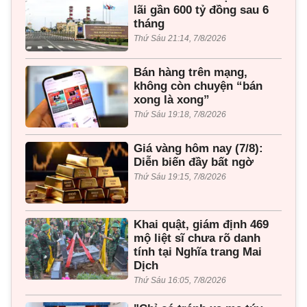
lãi gần 600 tỷ đồng sau 6
tháng
Thứ Sáu 21:14, 7/8/2026
Bán hàng trên mạng,
không còn chuyện “bán
xong là xong”
Thứ Sáu 19:18, 7/8/2026
Giá vàng hôm nay (7/8):
Diễn biến đầy bất ngờ
Thứ Sáu 19:15, 7/8/2026
Khai quật, giám định 469
mộ liệt sĩ chưa rõ danh
tính tại Nghĩa trang Mai
Dịch
Thứ Sáu 16:05, 7/8/2026