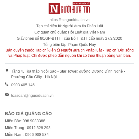
https://m.nguoiduatin.vn
Tạp chí điện tử Người đưa tin Pháp luật
Cơ quan chủ quản: Hội Luật gia Việt Nam
Giấy phép số 80/GP-BTTTT của Bộ TT&TT cấp ngày 27/2/2020
Tổng biên tập: Phạm Quốc Huy
Bản quyền thuộc Tạp chí điện tử Người đưa tin Pháp luật - Tạp chí Đời sống
và Pháp luật. Chỉ được phép dẫn nguồn khi có thoả thuận bằng văn bản.
Tầng 4, Tòa tháp Ngôi Sao - Star Tower, đường Dương Đình Nghệ -
Phường Cầu Giấy - Hà Nội
0903 405 146
toasoan@nguoiduatin.vn
BÁO GIÁ QUẢNG CÁO
Miền Bắc: 098 9033388
Miền Trung : 0912 329 293
Miền Nam : 0966 908 584