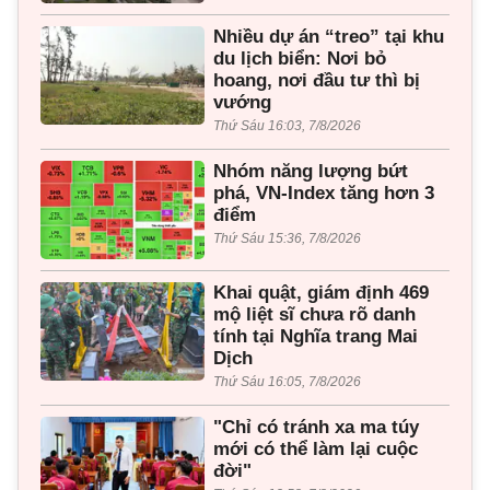
Nhiều dự án “treo” tại khu
du lịch biển: Nơi bỏ
hoang, nơi đầu tư thì bị
vướng
Thứ Sáu 16:03, 7/8/2026
Nhóm năng lượng bứt
phá, VN-Index tăng hơn 3
điểm
Thứ Sáu 15:36, 7/8/2026
Khai quật, giám định 469
mộ liệt sĩ chưa rõ danh
tính tại Nghĩa trang Mai
Dịch
Thứ Sáu 16:05, 7/8/2026
"Chỉ có tránh xa ma túy
mới có thể làm lại cuộc
đời"