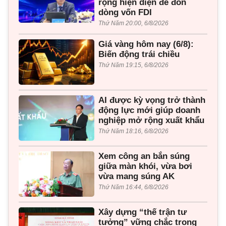
rộng hiện diện để đón
dòng vốn FDI
Thứ Năm 20:00, 6/8/2026
Giá vàng hôm nay (6/8):
Biến động trái chiều
Thứ Năm 19:15, 6/8/2026
AI được kỳ vọng trở thành
động lực mới giúp doanh
nghiệp mở rộng xuất khẩu
Thứ Năm 18:16, 6/8/2026
Xem công an bắn súng
giữa màn khói, vừa bơi
vừa mang súng AK
Thứ Năm 16:44, 6/8/2026
Xây dựng “thế trận tư
tưởng” vững chắc trong