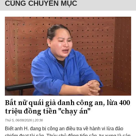
CÙNG CHUYÊN MỤC
Bắt nữ quái giả danh công an, lừa 400
triệu đồng tiền "chạy án"
Thứ 5, 06/08/2026 | 20:36
Biết anh H. đang bị công an điều tra về hành vi lừa đảo
chiếm đoạt tài sản, Thúy chủ động tiếp cận, tự xưng là cán